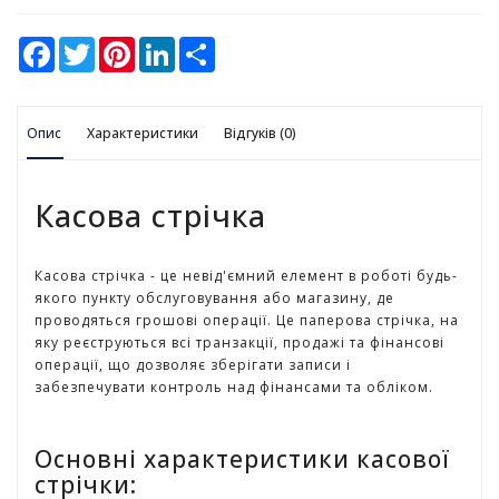
у
F
T
P
L
S
К
a
w
i
i
h
а
c
i
n
n
a
e
t
t
k
r
н
b
t
e
e
e
ц
Опис
o
Характеристики
e
r
d
Відгуків (0)
е
o
r
e
I
л
k
s
n
t
я
Касова стрічка
р
с
ь
Касова стрічка - це невід'ємний елемент в роботі будь-
к
якого пункту обслуговування або магазину, де
і
проводяться грошові операції. Це паперова стрічка, на
т
яку реєструються всі транзакції, продажі та фінансові
о
операції, що дозволяє зберігати записи і
в
забезпечувати контроль над фінансами та обліком.
а
р
и
Основні характеристики касової
стрічки:
І