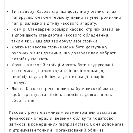
г
р
Тип паперу: Касова стрічка доступна у різних типах
а
паперу, включаючи термочутливий та углепрониклий
ш
папір, залежно від типу касового апарату.
к
Розмір: Стандартні розміри касової стрічки зазвичай
и
відповідають стандартам касового обладнання,
таким як 57 мм для термочутливої стрічки.
Довжина: Касова стрічка може бути доступна у
Н
рулонах різної довжини, що дозволяє вам вибрати
а
потрібну кількість.
с
Друк: На касовій стрічці можуть бути надруковані
т
текст, числа, штрих-коди та інша інформація,
і
необхідна для обліку та ідентифікації товарів і
л
послуг.
ь
Якість: Касова стрічка повинна бути високої якості,
н
щоб гарантувати чіткість записів та довговічність
і
зберігання.
і
г
Касова стрічка є важливим елементом для реєстрації
р
фінансових операцій, ведення обліку та податкової
и
звітності в комерційних підприємствах. Вона допомагає
підтримувати точний і організований облік та