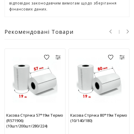
Т
відповідає законодавчим вимогам щодо зберігання
в
фінансових даних.
о
р
ч
Рекомендовані Товари
і
с
т
ь
т
а
х
о
б
і
Д
и
т
Касова Стрічка 57*19м Термо
Касова Стрічка 80*19м Термо
я
(R571906)
(10/140/180)
ч
(10шт/200шт/280/224)
а