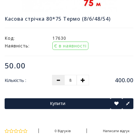
т
и
п
Касова стрічка 80*75 Термо (8/6/48/54)
р
о
д
Код:
17630
а
Наявність:
Є в наявності
ж
і
в
50.00
В
400.00
Кількість :
с
е
д
л
Купити
я
о
ф
і
0 Відгуків
Написати відгук
с