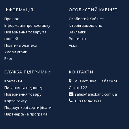
м
ІНФОРМАЦІЯ
ОСОБИСТИЙ КАБІНЕТ
у
Про нас
Особистий Кабінет
Т
Інформація про доставку
Історія замовлень
о
Повернення товару та
Закладки
в
грошей
Розсилка
а
Політика безпеки
Акції
р
Умови угоди
и
Блог
д
л
я
СЛУЖБА ПІДТРИМКИ
КОНТАКТИ
г
Контакти
м. Хуст, вул. Небесної
о
Питання та відповіді
Сотні 122
с
п
Повернення товару
sales@alexkanc.com.ua
о
Карта сайту
+380979429609
д
Подарункові сертифікати
а
Партнерська програма
р
с
т