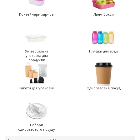
т
и
Контейнери харчові
Ланч-бокси
п
р
о
д
а
ж
Універсальна
Пляшки для води
і
упаковка для
продуктів
в
В
с
Пакети для упаковки
Одноразовий посуд
е
д
л
я
о
ф
Набори
і
одноразового посуду
с