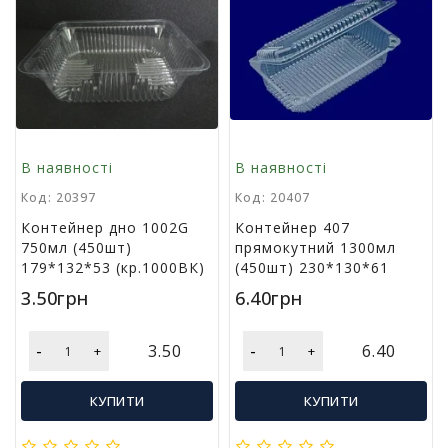
В наявності
В наявності
Код: 20397
Код: 20407
Контейнер дно 1002G
Контейнер 407
750мл (450шт)
прямокутний 1300мл
179*132*53 (кр.1000ВК)
(450шт) 230*130*61
3.50грн
6.40грн
-
-
3.50
6.40
+
+
КУПИТИ
КУПИТИ