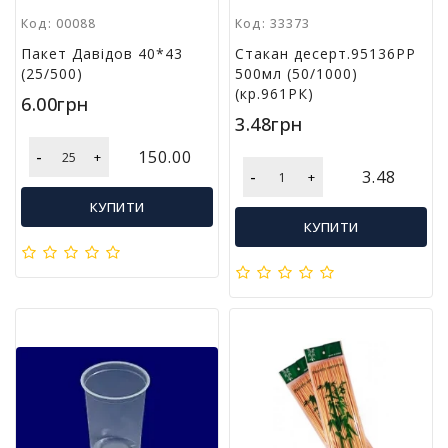
і
Код: 00088
Код: 33373
й
Пакет Давідов 40*43
Стакан десерт.95136РР
н
(25/500)
500мл (50/1000)
і
(кр.961РК)
т
6.00грн
о
3.48грн
в
-
150.00
+
а
-
3.48
+
р
и
КУПИТИ
КУПИТИ