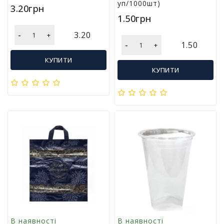
м
уп/1000шт)
3.20грн
у
1.50грн
-
3.20
+
Х
-
1.50
+
а
р
КУПИТИ
ч
КУПИТИ
о
в
а
у
п
а
к
о
в
к
а
А
к
В наявності
В наявності
ц