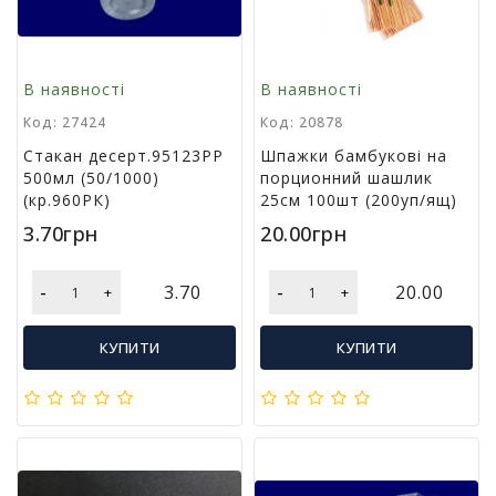
В наявності
В наявності
Код: 27424
Код: 20878
Стакан десерт.95123РР
Шпажки бамбукові на
500мл (50/1000)
порционний шашлик
(кр.960РК)
25см 100шт (200уп/ящ)
3.70грн
20.00грн
-
-
3.70
20.00
+
+
КУПИТИ
КУПИТИ