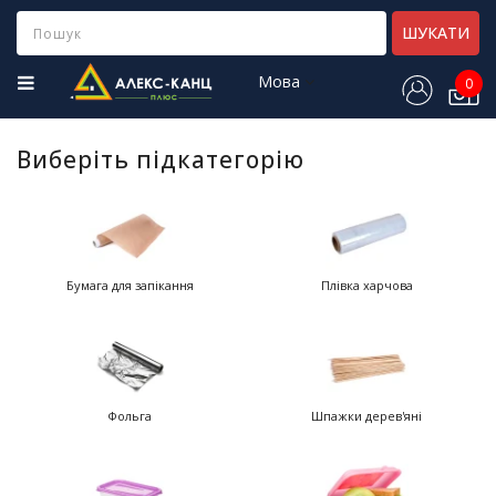
Category
ШУКАТИ
Мова
0
Н
о
в
Виберіть підкатегорію
і
н
а
д
х
о
Бумага для запікання
Плівка харчова
д
ж
е
н
н
я
Фольга
Шпажки дерев'яні
Х
і