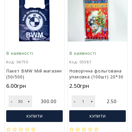
м
у
Т
о
в
а
р
В наявності
В наявності
и
д
Код: 06750
Код: 05587
л
Пакет BMW Мій магазин
Новорічна фольгована
я
(50/500)
упаковка (100шт) 20*30
г
о
6.00грн
2.50грн
с
п
-
-
300.00
2.50
+
+
о
д
а
КУПИТИ
КУПИТИ
р
с
т