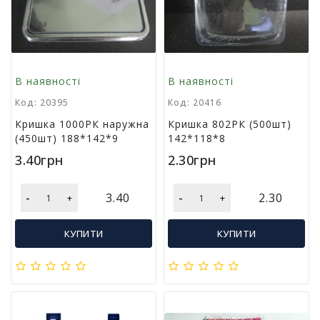
л
і
т
е
р
а
В наявності
В наявності
т
Код: 20395
Код: 20416
у
р
Кришка 1000РК наружна
Кришка 802РК (500шт)
а
(450шт) 188*142*9
142*118*8
3.40грн
2.30грн
Т
о
-
-
3.40
2.30
+
+
в
а
р
КУПИТИ
КУПИТИ
и
д
л
я
д
о