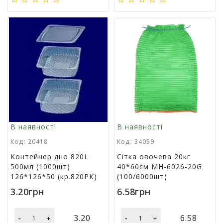
В наявності
В наявності
Код: 20418
Код: 34059
Контейнер дно 820L
Сітка овочева 20кг
500мл (1000шт)
40*60см MH-6026-20G
126*126*50 (кр.820РК)
(100/6000шт)
3.20грн
6.58грн
-
-
3.20
6.58
+
+