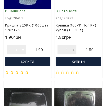
Т
в
В наявності
В наявності
о
р
Код: 20419
Код: 20423
ч
Кришка 820РК (1000шт)
Кришка 960РК (for РР)
і
126*126
купол (1000шт)
с
т
1.90грн
1.80грн
ь
т
-
-
1.90
1.80
а
+
+
х
о
КУПИТИ
КУПИТИ
б
і
Д
и
т
я
ч
а