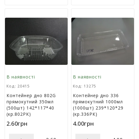
в
а
Т
о
в
а
р
и
д
о
В наявності
В наявності
с
в
Код: 20415
Код: 13275
я
Контейнер дно 802G
Контейнер дно 336
т
прямокутний 350мл
прямокутний 1000мл
а
(500шт) 142*117*40
(1000шт) 239*120*29
(кр.802РК)
(кр.336РК)
Т
2.60грн
4.00грн
о
в
а