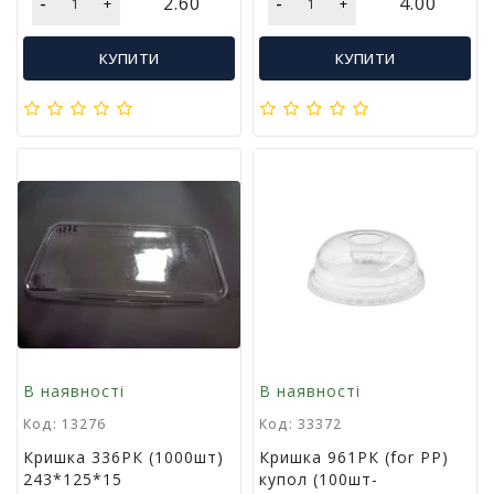
-
-
2.60
4.00
+
+
р
и
д
КУПИТИ
КУПИТИ
л
я
в
і
д
п
о
ч
и
н
к
у
т
а
т
В наявності
В наявності
у
Код: 13276
Код: 33372
р
и
Кришка 336РК (1000шт)
Кришка 961РК (for РР)
з
243*125*15
купол (100шт-