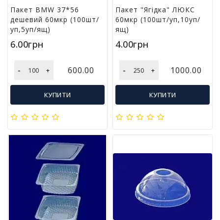
г
Пакет BMW 37*56
Пакет "Ягідка" ЛЮКС
р
дешевий 60мкр (100шт/
60мкр (100шт/уп,10уп/
а
уп,5уп/ящ)
ящ)
ш
6.00грн
4.00грн
к
и
-
-
600.00
1000.00
+
+
Н
а
КУПИТИ
КУПИТИ
с
т
і
л
ь
н
і
і
г
р
и