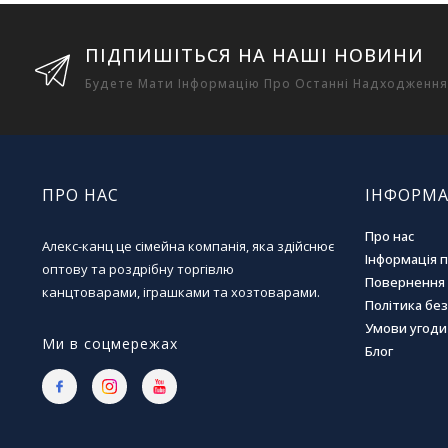
ПІДПИШІТЬСЯ НА НАШІ НОВИНИ
Будете Мати Інформацію Про Останні Надходження
ПРО НАС
ІНФОРМА
Про нас
Алекс-канц це сімейна компанія, яка здійснює
Інформація 
оптову та роздрібну торгівлю
Повернення 
канцтоварами, іграшками та хозтоварами.
Політика бе
Умови угоди
Ми в соцмережах
Блог