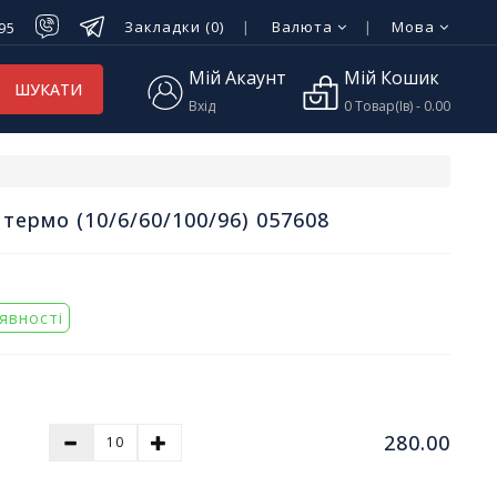
Закладки (0)
Валюта
Мова
-95
Мій Акаунт
Мій Кошик
ШУКАТИ
Вхід
0 Товар(ів) - 0.00
 термо (10/6/60/100/96) 057608
аявності
280.00