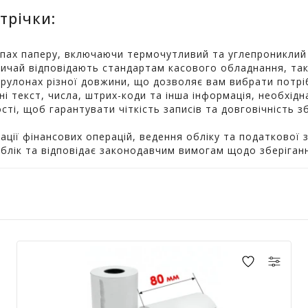
трічки:
типах паперу, включаючи термочутливий та углепрониклий 
звичай відповідають стандартам касового обладнання, так
рулонах різної довжини, що дозволяє вам вибрати потріб
і текст, числа, штрих-коди та інша інформація, необхідна 
сті, щоб гарантувати чіткість записів та довговічність з
ції фінансових операцій, ведення обліку та податкової з
облік та відповідає законодавчим вимогам щодо зберіган