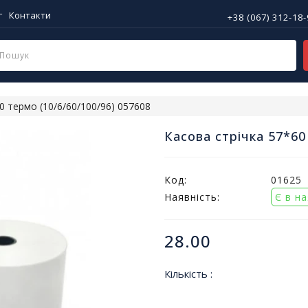
г
Контакти
+38 (067) 312-18
0 термо (10/6/60/100/96) 057608
Касова стрічка 57*60
Код:
01625
Наявність:
Є в н
28.00
Кількість :