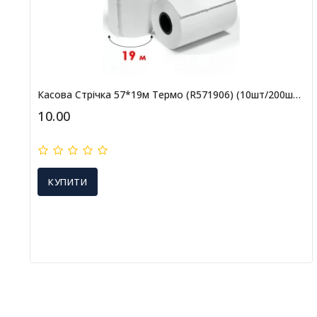
Касова Стрічка 57*19м Термо (R571906) (10шт/200шт/280/224)
10.00
КУПИТИ