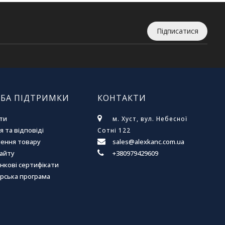
Підписатися
БА ПІДТРИМКИ
КОНТАКТИ
ти
м. Хуст, вул. Небесної
 та відповіді
Сотні 122
ення товару
sales@alexkanc.com.ua
сайту
+380979429609
нкові сертифікати
рська програма