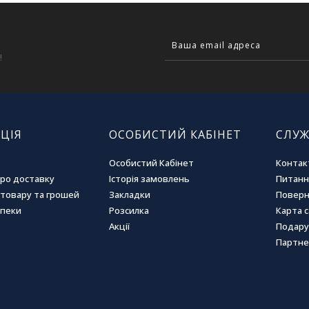
!
ЦІЯ
ОСОБИСТИЙ КАБІНЕТ
СЛУЖ
Особистий Кабінет
Контак
про доставку
Історія замовлень
Питання
товару та грошей
Закладки
Поверн
зпеки
Розсилка
Карта 
Акції
Подару
Партне