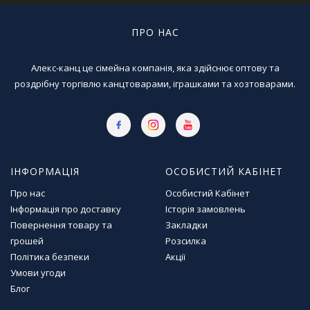
г
р
ПРО НАС
а
ш
к
Алекс-канц це сімейна компанія, яка здійснює оптову та
и
роздрібну торгівлю канцтоварами, іграшками та хозтоварами.
Н
а
с
т
і
ІНФОРМАЦІЯ
ОСОБИСТИЙ КАБІНЕТ
л
Про нас
Особистий Кабінет
ь
Інформація про доставку
Історія замовлень
н
Повернення товару та
Закладки
і
і
грошей
Розсилка
г
Політика безпеки
Акції
р
Умови угоди
и
Блог