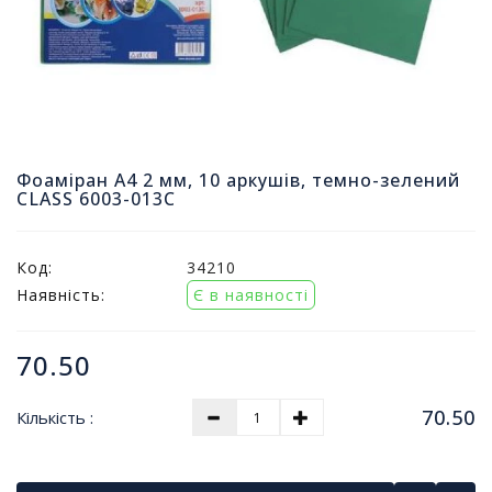
т
и
п
р
о
д
а
ж
Фоаміран A4 2 мм, 10 аркушів, темно-зелений
і
CLASS 6003-013C
в
Код:
34210
В
Наявність:
Є в наявності
с
е
д
70.50
л
я
о
70.50
Кількість :
ф
і
с