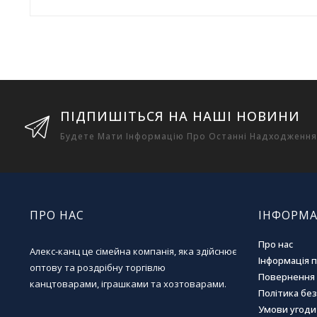
ПІДПИШІТЬСЯ НА НАШІ НОВИНИ
Будете Мати Інформацію Про Останні Надходження
ПРО НАС
ІНФОРМА
Про нас
Алекс-канц це сімейна компанія, яка здійснює
Інформація 
оптову та роздрібну торгівлю
Повернення 
канцтоварами, іграшками та хозтоварами.
Політика бе
Умови угоди