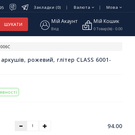
Закладки (0)
Валюта
Мова
-95
Мій Акаунт
Мій Кошик
ШУКАТИ
Вхід
0 Товар(ів) - 0.00
-006C
 аркушів, рожевий, глітер CLASS 6001-
аявності
94.00