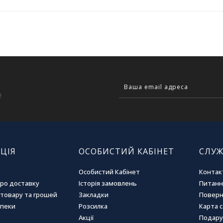
!
ЦІЯ
ОСОБИСТИЙ КАБІНЕТ
СЛУЖ
Особистий Кабінет
Контак
про доставку
Історія замовлень
Питання
товару та грошей
Закладки
Поверн
зпеки
Розсилка
Карта 
Акції
Подару