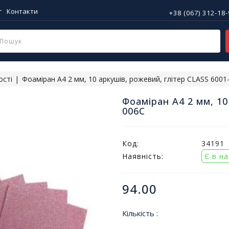
г
Контакти
+38 (067) 312-18
ості
Фоаміран A4 2 мм, 10 аркушів, рожевий, глітер CLASS 6001
Фоаміран A4 2 мм, 10
006C
Код:
34191
Наявність:
Є в н
94.00
Кількість :