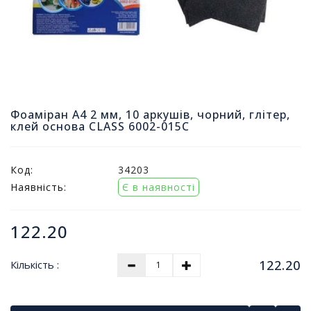
т
и
п
р
о
д
а
ж
Фоаміран A4 2 мм, 10 аркушів, чорний, глітер,
і
клей основа CLASS 6002-015C
в
Код:
34203
В
с
Наявність:
Є в наявності
е
д
122.20
л
я
о
122.20
Кількість :
ф
і
с