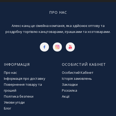
г
р
ПРО НАС
а
ш
к
Алекс-канц це сімейна компанія, яка здійснює оптову та
и
роздрібну торгівлю канцтоварами, іграшками та хозтоварами.
Н
а
с
т
і
ІНФОРМАЦІЯ
ОСОБИСТИЙ КАБІНЕТ
л
Про нас
Особистий Кабінет
ь
Інформація про доставку
Історія замовлень
н
і
Повернення товару та
Закладки
і
грошей
Розсилка
г
Політика безпеки
Акції
р
Умови угоди
и
Блог