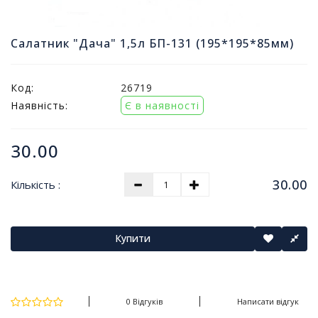
т
и
п
Салатник "Дача" 1,5л БП-131 (195*195*85мм)
р
о
д
Код:
26719
а
Наявність:
Є в наявності
ж
і
в
30.00
В
30.00
Кількість :
с
е
д
л
Купити
я
о
ф
і
0 Відгуків
Написати відгук
с