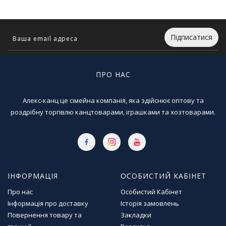
Т
в
о
р
Підписатися
ч
і
с
ПРО НАС
т
ь
т
Алекс-канц це сімейна компанія, яка здійснює оптову та
а
роздрібну торгівлю канцтоварами, іграшками та хозтоварами.
х
о
б
і
Д
ІНФОРМАЦІЯ
ОСОБИСТИЙ КАБІНЕТ
и
т
Про нас
Особистий Кабінет
я
Інформація про доставку
Історія замовлень
ч
Повернення товару та
Закладки
а