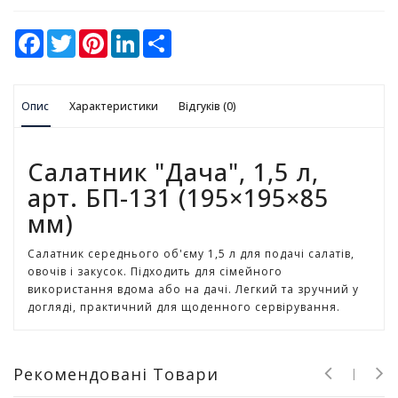
у
F
T
P
L
S
К
a
w
i
i
h
а
c
i
n
n
a
e
t
t
k
r
н
b
t
e
e
e
ц
Опис
o
Характеристики
e
r
d
Відгуків (0)
е
o
r
e
I
л
k
s
n
t
я
Салатник "Дача", 1,5 л,
р
с
арт. БП-131 (195×195×85
ь
мм)
к
і
Салатник середнього об'єму 1,5 л для подачі салатів,
т
овочів і закусок. Підходить для сімейного
о
використання вдома або на дачі. Легкий та зручний у
в
догляді, практичний для щоденного сервірування.
а
р
и
Рекомендовані Товари
І