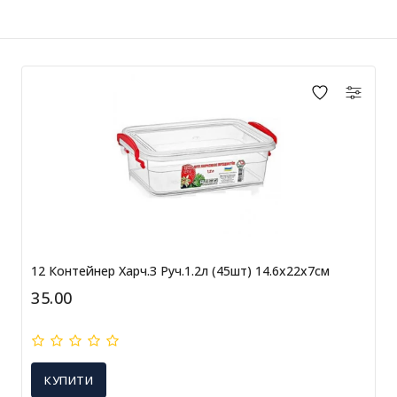
12 Контейнер Харч.з Руч.1.2л (45шт) 14.6х22х7см
35.00
КУПИТИ