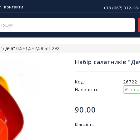
г
Контакти
+38 (067) 312-18
 "Дача" 0,5+1,5+2,5л БП-292
Набір салатників "Да
Код:
26722
Наявність:
Є в н
90.00
Кількість :