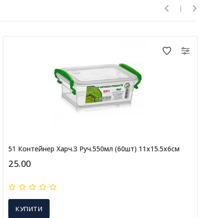
51 Контейнер Харч.з Руч.550мл (60шт) 11х15.5х6см
25.00
КУПИТИ