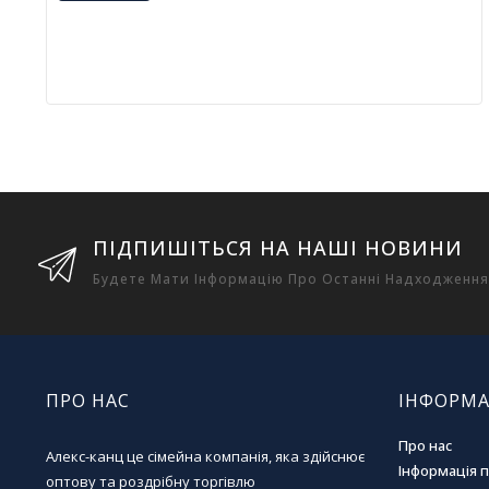
ПІДПИШІТЬСЯ НА НАШІ НОВИНИ
Будете Мати Інформацію Про Останні Надходження
ПРО НАС
ІНФОРМА
Про нас
Алекс-канц це сімейна компанія, яка здійснює
Інформація 
оптову та роздрібну торгівлю