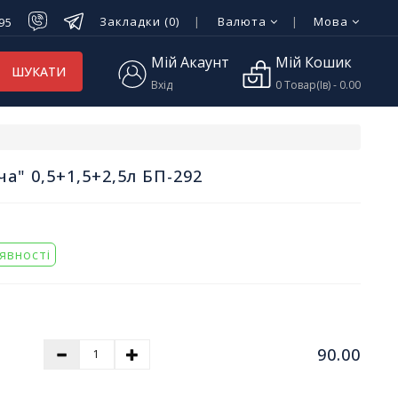
Закладки (0)
Валюта
Мова
-95
Мій Акаунт
Мій Кошик
ШУКАТИ
Вхід
0 Товар(ів) - 0.00
ча" 0,5+1,5+2,5л БП-292
аявності
90.00