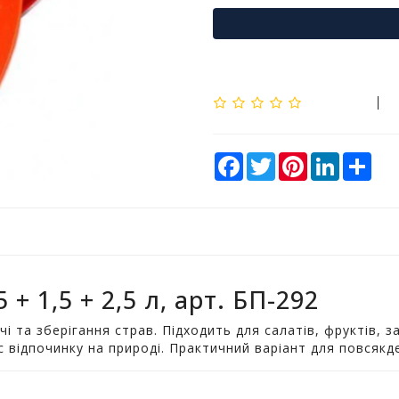
F
T
P
L
S
a
w
i
i
h
c
i
n
n
a
e
t
t
k
r
b
t
e
e
e
o
e
r
d
o
r
e
I
k
s
n
t
 + 1,5 + 2,5 л, арт. БП-292
чі та зберігання страв. Підходить для салатів, фруктів, 
ас відпочинку на природі. Практичний варіант для повсяк