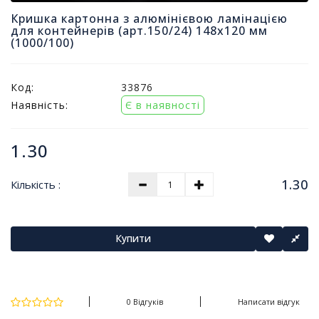
т
Кришка картонна з алюмінієвою ламінацією
и
для контейнерів (арт.150/24) 148х120 мм
п
(1000/100)
р
о
д
Код:
33876
а
Наявність:
Є в наявності
ж
і
в
1.30
В
1.30
Кількість :
с
е
д
л
Купити
я
о
ф
і
0 Відгуків
Написати відгук
с