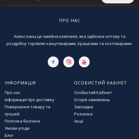
г
р
а
ПРО НАС
ш
к
и
Алекс-канц це сімейна компанія, яка здійснює оптову та
роздрібну торгівлю канцтоварами, іграшками та хозтоварами.
Н
а
с
т
і
л
ІНФОРМАЦІЯ
ОСОБИСТИЙ КАБІНЕТ
ь
Про нас
Особистий Кабінет
н
Інформація про доставку
Історія замовлень
і
Повернення товару та
Закладки
і
г
грошей
Розсилка
р
Політика безпеки
Акції
и
Умови угоди
Блог