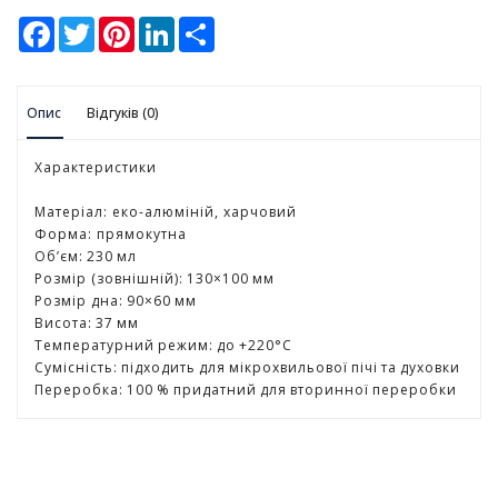
у
F
T
P
L
S
a
w
i
i
h
К
c
i
n
n
a
e
t
t
k
r
а
b
t
e
e
e
н
Опис
o
Відгуків (0)
e
r
d
ц
o
r
e
I
е
k
s
n
t
Характеристики
л
я
Матеріал: еко-алюміній, харчовий
р
Форма: прямокутна
с
Обʼєм: 230 мл
ь
Розмір (зовнішній): 130×100 мм
к
Розмір дна: 90×60 мм
і
Висота: 37 мм
т
Температурний режим: до +220°C
о
Сумісність: підходить для мікрохвильової пічі та духовки
в
Переробка: 100 % придатний для вторинної переробки
а
р
и
І