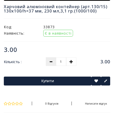
т
Харчовий алюмінієвий контейнер (арт.130/15)
и
130х100/h=37 мм, 230 мл,3,1 гр.(1000/100)
п
р
о
Код:
33873
д
Наявність:
Є в наявності
а
ж
і
3.00
в
3.00
Кількість :
В
с
е
д
Купити
л
я
о
ф
0 Відгуків
Написати відгук
і
с