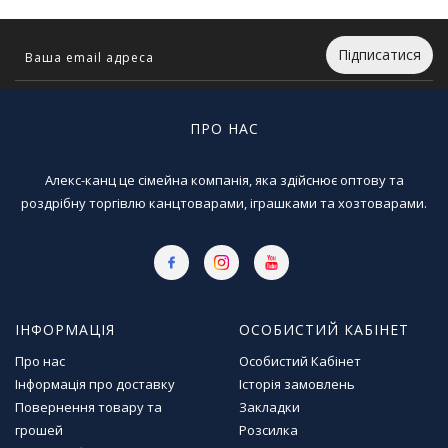
г
р
Підписатися
а
ш
к
и
ПРО НАС
Н
Алекс-канц це сімейна компанія, яка здійснює оптову та
а
роздрібну торгівлю канцтоварами, іграшками та хозтоварами.
с
т
і
л
ь
н
і
ІНФОРМАЦІЯ
ОСОБИСТИЙ КАБІНЕТ
і
Про нас
Особистий Кабінет
г
Інформація про доставку
Історія замовлень
р
и
Повернення товару та
Закладки
грошей
Розсилка