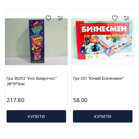
г
р
а
ш
к
и
Н
а
с
т
і
Гра 30253 "Уно Хмарочос"
Гра 331 "Юний Бізнесмен"
л
28*9*9см
ь
н
217.80
58.00
і
і
г
КУПИТИ
КУПИТИ
р
и