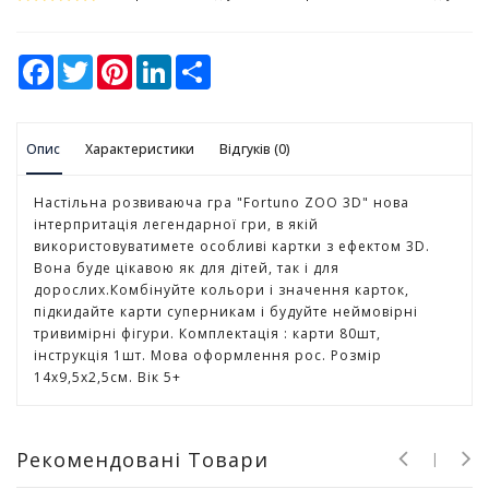
у
К
F
T
P
L
S
а
a
w
i
i
h
c
i
n
n
a
н
e
t
t
k
r
ц
b
t
e
e
e
е
Опис
o
Характеристики
e
r
d
Відгуків (0)
л
o
r
e
I
k
s
n
я
t
Настільна розвиваюча гра "Fortuno ZOO 3D" нова
р
інтерпритація легендарної гри, в якій
с
використовуватимете особливі картки з ефектом 3D.
ь
Вона буде цікавою як для дітей, так і для
к
дорослих.Комбінуйте кольори і значення карток,
і
підкидайте карти суперникам і будуйте неймовірні
т
тривимірні фігури. Комплектація : карти 80шт,
о
інструкція 1шт. Мова оформлення рос. Розмір
в
14х9,5х2,5см. Вік 5+
а
р
и
Рекомендовані Товари
І