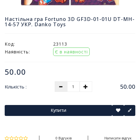
т
и
п
Настільна гра Fortuno 3D GF3D-01-01U DT-MH-
14-57 УКР. Danko Toys
р
о
д
а
Код:
23113
ж
Наявність:
Є в наявності
і
в
50.00
В
с
50.00
Кількість :
е
д
л
я
Купити
о
ф
і
с
0 Відгуків
Написати відгук