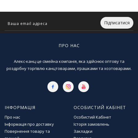
Т
в
о
р
Підписатися
ч
і
с
ПРО НАС
т
ь
т
Алекс-канц це сімейна компанія, яка здійснює оптову та
а
роздрібну торгівлю канцтоварами, іграшками та хозтоварами.
х
о
б
і
Д
ІНФОРМАЦІЯ
ОСОБИСТИЙ КАБІНЕТ
и
т
Про нас
Особистий Кабінет
я
Інформація про доставку
Історія замовлень
ч
Повернення товару та
Закладки
а