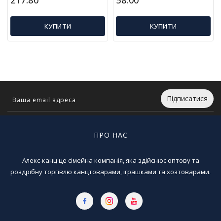
л
і
т
КУПИТИ
КУПИТИ
е
р
а
т
у
р
а
Підписатися
Т
о
ПРО НАС
в
а
р
Алекс-канц це сімейна компанія, яка здійснює оптову та
и
роздрібну торгівлю канцтоварами, іграшками та хозтоварами.
д
л
я
д
о