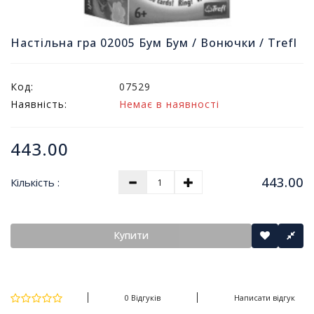
т
и
п
Настільна гра 02005 Бум Бум / Вонючки / Trefl
р
о
д
Код:
07529
а
Наявність:
Немає в наявності
ж
і
в
443.00
В
443.00
Кількість :
с
е
д
л
Купити
я
о
ф
і
0 Відгуків
Написати відгук
с