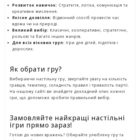
г
Розвиток навичок:
Стратегія, логіка, комунікація та
р
креативне мислення.
а
Якісне дозвілля:
Відмінний спосіб провести час
ш
вдома чи на природі.
к
Великий вибір:
Класичні, кооперативні, стратегічні,
и
рольові та багато інших жанрів.
Для всіх вікових груп:
Ігри для дітей, підлітків і
дорослих.
Н
а
с
Як обрати гру?
т
і
Вибираючи настільну гру, звертайте увагу на кількість
л
гравців, тематику, складність правил і тривалість партії.
ь
На нашому сайті ви знайдете докладний опис кожної
н
гри, що допоможе зробити правильний вибір.
і
і
г
Замовляйте найкращі настільні
р
ігри прямо зараз!
и
Готові до нових вражень? Обирайте улюблену гру та