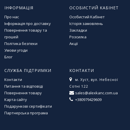
м
ІНФОРМАЦІЯ
ОСОБИСТИЙ КАБІНЕТ
у
Про нас
Особистий Кабінет
Інформація про доставку
Історія замовлень
Т
Повернення товару та
Закладки
о
в
грошей
Розсилка
а
Політика безпеки
Акції
р
Умови угоди
и
Блог
д
л
СЛУЖБА ПІДТРИМКИ
КОНТАКТИ
я
г
Контакти
м. Хуст, вул. Небесної
о
Питання та відповіді
Сотні 122
с
Повернення товару
sales@alexkanc.com.ua
п
Карта сайту
+380979429609
о
д
Подарункові сертифікати
а
Партнерська програма
р
с
т