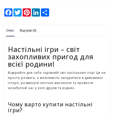
у
F
T
P
L
S
К
a
w
i
i
h
а
c
i
n
n
a
e
t
t
k
r
н
b
t
e
e
e
ц
Опис
o
Відгуків (0)
e
r
d
е
o
r
e
I
л
k
s
n
t
я
Настільні ігри – світ
р
с
захопливих пригод для
ь
всієї родини!
к
і
Відкрийте для себе чарівний світ настільних ігор! Це не
т
просто розвага, а можливість зануритися в дивовижні
о
історії, розвинути логічне мислення та провести
в
незабутній час у колі друзів та рідних.
а
р
и
Чому варто купити настільні
ігри?
І