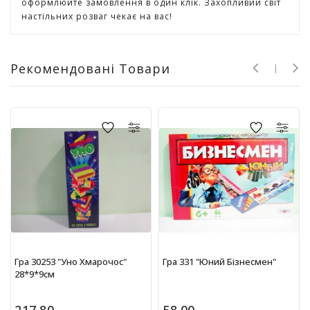
оформлюйте замовлення в один клік. Захопливий світ
Т
настільних розваг чекає на вас!
в
о
р
ч
Рекомендовані Товари
і
с
т
ь
т
а
х
о
б
і
Д
и
Гра 30253 "Уно Хмарочос"
Гра 331 "Юний Бізнесмен"
т
28*9*9см
я
ч
а
217.80
58.00