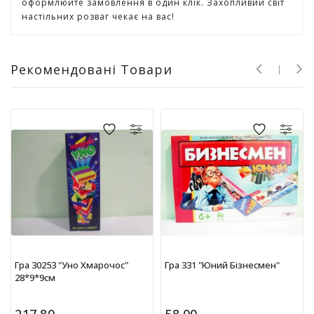
оформлюйте замовлення в один клік. Захопливий світ
Т
настільних розваг чекає на вас!
в
о
р
ч
Рекомендовані Товари
і
с
т
ь
т
а
х
о
б
і
Д
и
Гра 30253 "Уно Хмарочос"
Гра 331 "Юний Бізнесмен"
т
28*9*9см
я
ч
а
217.80
58.00