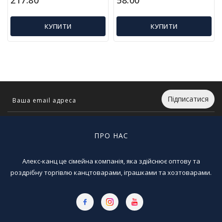
л
і
т
КУПИТИ
КУПИТИ
е
р
а
т
у
р
а
Підписатися
Т
о
ПРО НАС
в
а
р
Алекс-канц це сімейна компанія, яка здійснює оптову та
и
роздрібну торгівлю канцтоварами, іграшками та хозтоварами.
д
л
я
д
о