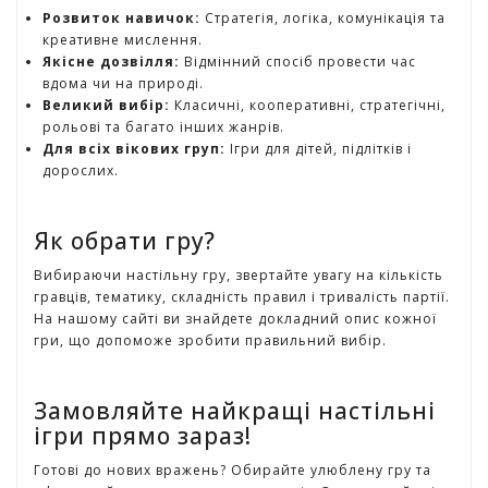
г
Розвиток навичок:
Стратегія, логіка, комунікація та
р
креативне мислення.
а
Якісне дозвілля:
Відмінний спосіб провести час
ш
вдома чи на природі.
к
Великий вибір:
Класичні, кооперативні, стратегічні,
и
рольові та багато інших жанрів.
Для всіх вікових груп:
Ігри для дітей, підлітків і
дорослих.
Н
а
с
Як обрати гру?
т
і
Вибираючи настільну гру, звертайте увагу на кількість
л
гравців, тематику, складність правил і тривалість партії.
ь
На нашому сайті ви знайдете докладний опис кожної
н
гри, що допоможе зробити правильний вибір.
і
і
г
Замовляйте найкращі настільні
р
ігри прямо зараз!
и
Готові до нових вражень? Обирайте улюблену гру та