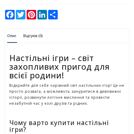
у
F
T
P
L
S
К
a
w
i
i
h
а
c
i
n
n
a
e
t
t
k
r
н
b
t
e
e
e
ц
Опис
o
Відгуків (0)
e
r
d
е
o
r
e
I
л
k
s
n
t
я
Настільні ігри – світ
р
с
захопливих пригод для
ь
всієї родини!
к
і
Відкрийте для себе чарівний світ настільних ігор! Це не
т
просто розвага, а можливість зануритися в дивовижні
о
історії, розвинути логічне мислення та провести
в
незабутній час у колі друзів та рідних.
а
р
и
Чому варто купити настільні
ігри?
І