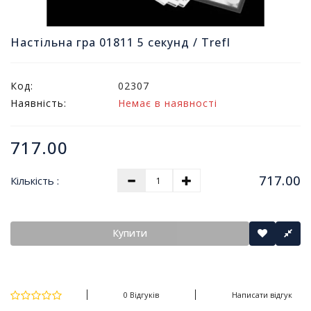
т
и
п
Настільна гра 01811 5 секунд / Trefl
р
о
д
Код:
02307
а
Наявність:
Немає в наявності
ж
і
в
717.00
В
717.00
Кількість :
с
е
д
л
Купити
я
о
ф
і
0 Відгуків
Написати відгук
с