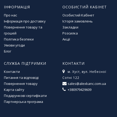
м
ІНФОРМАЦІЯ
ОСОБИСТИЙ КАБІНЕТ
у
Про нас
Особистий Кабінет
Інформація про доставку
Історія замовлень
Т
Повернення товару та
Закладки
о
в
грошей
Розсилка
а
Політика безпеки
Акції
р
Умови угоди
и
Блог
д
л
СЛУЖБА ПІДТРИМКИ
КОНТАКТИ
я
г
Контакти
м. Хуст, вул. Небесної
о
Питання та відповіді
Сотні 122
с
Повернення товару
sales@alexkanc.com.ua
п
Карта сайту
+380979429609
о
д
Подарункові сертифікати
а
Партнерська програма
р
с
т