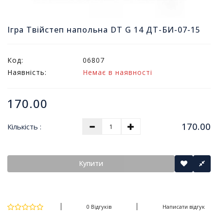
т
и
п
Ігра Твійстеп напольна DT G 14 ДТ-БИ-07-15
р
о
д
Код:
06807
а
Наявність:
Немає в наявності
ж
і
в
170.00
В
170.00
Кількість :
с
е
д
л
Купити
я
о
ф
і
0 Відгуків
Написати відгук
с