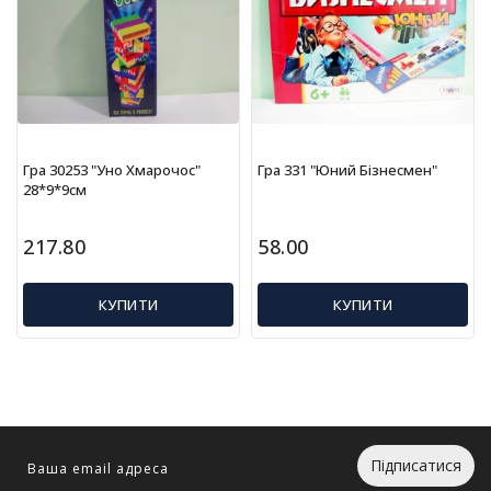
г
р
а
ш
к
и
Гра 30253 "Уно Хмарочос"
Гра 331 "Юний Бізнесмен"
Н
28*9*9см
а
с
217.80
58.00
т
і
л
КУПИТИ
КУПИТИ
ь
н
і
і
г
р
и
Підписатися