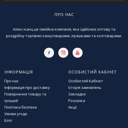
Т
в
о
ПРО НАС
р
ч
Алекс-канц це сімейна компанія, яка здійснює оптову та
і
роздрібну торгівлю канцтоварами, іграшками та хозтоварами.
с
т
ь
т
а
х
о
ІНФОРМАЦІЯ
ОСОБИСТИЙ КАБІНЕТ
б
Про нас
Особистий Кабінет
і
Інформація про доставку
Історія замовлень
Повернення товару та
Закладки
Д
грошей
Розсилка
и
Політика безпеки
Акції
т
Умови угоди
я
ч
Блог
а