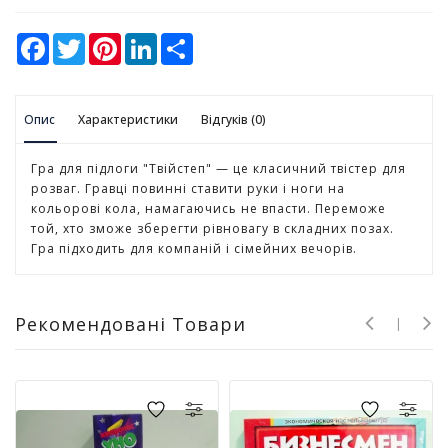
у
F
T
P
L
S
К
a
w
i
i
h
а
c
i
n
n
a
e
t
t
k
r
н
b
t
e
e
e
ц
Опис
o
Характеристики
e
r
d
Відгуків (0)
е
o
r
e
I
л
k
s
n
t
Гра для підлоги "Твійстеп" — це класичний твістер для
я
розваг. Гравці повинні ставити руки і ноги на
р
кольорові кола, намагаючись не впасти. Переможе
с
той, хто зможе зберегти рівновагу в складних позах.
ь
Гра підходить для компаній і сімейних вечорів.
к
і
т
о
Рекомендовані Товари
в
а
р
и
І