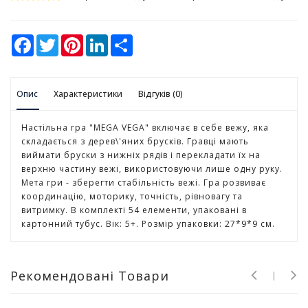
у
К
F
T
P
L
S
а
a
w
i
i
h
c
i
n
n
a
н
e
t
t
k
r
ц
b
t
e
e
e
е
Опис
o
Характеристики
e
r
d
Відгуків (0)
л
o
r
e
I
k
s
n
я
t
Настільна гра "MEGA VEGA" включає в себе вежу, яка
р
складається з дерев\'яних брусків. Гравці мають
с
виймати бруски з нижніх рядів і перекладати їх на
ь
верхню частину вежі, використовуючи лише одну руку.
к
Мета гри - зберегти стабільність вежі. Гра розвиває
і
координацію, моторику, точність, рівновагу та
т
витримку. В комплекті 54 елементи, упаковані в
о
картонний тубус. Вік: 5+. Розмір упаковки: 27*9*9 см.
в
а
р
и
Рекомендовані Товари
І