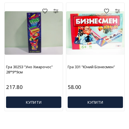
г
р
а
ш
к
и
Н
а
с
т
Гра 30253 "Уно Хмарочос"
Гра 331 "Юний Бізнесмен"
і
28*9*9см
л
ь
217.80
58.00
н
і
і
КУПИТИ
КУПИТИ
г
р
и