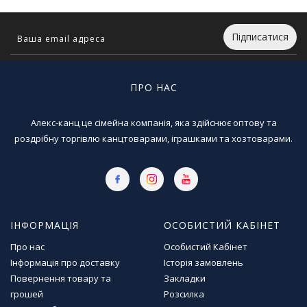
Т
в
о
Підписатися
р
ч
і
ПРО НАС
с
т
ь
Алекс-канц це сімейна компанія, яка здійснює оптову та
т
роздрібну торгівлю канцтоварами, іграшками та хозтоварами.
а
х
о
б
і
ІНФОРМАЦІЯ
ОСОБИСТИЙ КАБІНЕТ
Д
и
Про нас
Особистий Кабінет
т
Інформація про доставку
Історія замовлень
я
Повернення товару та
Закладки
ч
грошей
Розсилка
а