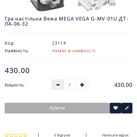
т
и
п
Гра настільна Вежа MEGA VEGA G-MV-01U ДТ-
ЛА-06-32
р
о
д
а
Код:
23114
ж
Наявність:
Немає в наявності
і
в
430.00
В
с
430.00
Кількість :
е
д
л
я
Купити
о
ф
і
с
0 Відгуків
Написати відгук