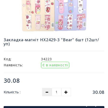
т
и
п
р
о
д
а
ж
Закладка-магніт HX2429-3 "Bear" 6шт (12шт/
і
уп)
в
Код:
34223
В
с
Наявність:
Є в наявності
е
д
30.08
л
я
о
30.08
Кількість :
ф
і
с