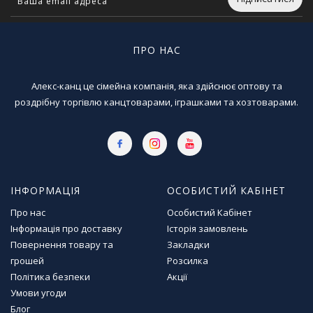
Т
в
о
р
ПРО НАС
ч
і
Алекс-канц це сімейна компанія, яка здійснює оптову та
с
роздрібну торгівлю канцтоварами, іграшками та хозтоварами.
т
ь
т
а
х
о
б
ІНФОРМАЦІЯ
ОСОБИСТИЙ КАБІНЕТ
і
Про нас
Особистий Кабінет
Інформація про доставку
Історія замовлень
Д
Повернення товару та
Закладки
и
грошей
Розсилка
т
Політика безпеки
Акції
я
Умови угоди
ч
а
Блог