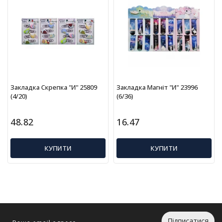
г
р
а
ш
к
и
Н
Закладка Скрепка "И" 25809
Закладка Магніт "И" 23996
а
(4/20)
(6/36)
с
т
48.82
16.47
і
л
ь
КУПИТИ
КУПИТИ
н
і
і
г
р
и
Підписатися