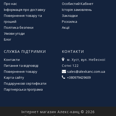
л
Про нас
Особистий Кабінет
і
Інформація про доставку
Історія замовлень
т
Повернення товару та
Закладки
е
грошей
Розсилка
р
Політика безпеки
Акції
а
Умови угоди
т
у
Блог
р
а
СЛУЖБА ПІДТРИМКИ
КОНТАКТИ
Контакти
м. Хуст, вул. Небесної
Т
Питання та відповіді
Сотні 122
о
Повернення товару
sales@alexkanc.com.ua
в
Карта сайту
+380979429609
а
Подарункові сертифікати
р
и
Партнерська програма
д
л
я
д
Інтернет магазин Алекс-канц © 2026
о