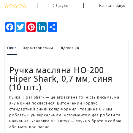
у
0 Відгуків
Написати відгук
К
а
F
T
P
L
S
н
a
w
i
i
h
ц
c
i
n
n
a
e
t
t
k
r
е
b
t
e
e
e
л
Опис
o
Характеристики
e
r
d
Відгуків (0)
я
o
r
e
I
р
k
s
n
t
с
Ручка масляна HO-200
ь
к
Hiper Shark, 0,7 мм, синя
і
(10 шт.)
т
о
Ручка Hiper Shark — це агресивна точність письма, на
в
яку можна покластися. Витончений корпус,
а
стандартний синій колір чорнил і товщина 0,7 мм
р
роблять її універсальним інструментом для роботи та
и
навчання. Упаковка з 10 штук — зручно брати з собою
або мати про запас.
І