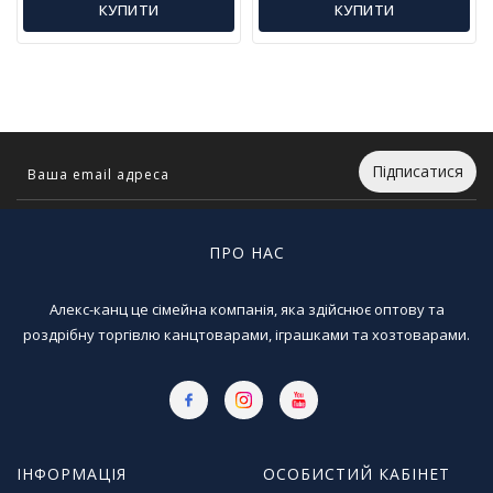
Т
КУПИТИ
КУПИТИ
в
о
р
ч
і
с
т
Підписатися
ь
т
а
х
ПРО НАС
о
б
Алекс-канц це сімейна компанія, яка здійснює оптову та
і
роздрібну торгівлю канцтоварами, іграшками та хозтоварами.
Д
и
т
я
ч
ІНФОРМАЦІЯ
ОСОБИСТИЙ КАБІНЕТ
а