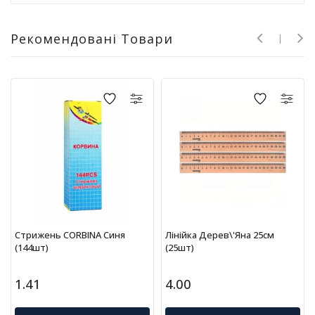
г
р
Рекомендовані Товари
а
ш
к
и
Н
а
с
т
і
л
ь
н
і
Стрижень CORBINA Синя
Лінійка Дерев\'яна 25см
і
(144шт)
(25шт)
г
р
1.41
4.00
и