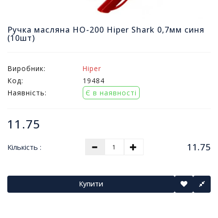
т
и
п
Ручка масляна HO-200 Hiper Shark 0,7мм синя
(10шт)
р
о
д
а
Виробник:
Hiper
ж
Код:
19484
і
Наявність:
Є в наявності
в
11.75
В
с
е
11.75
Кількість :
д
л
я
о
Купити
ф
і
с