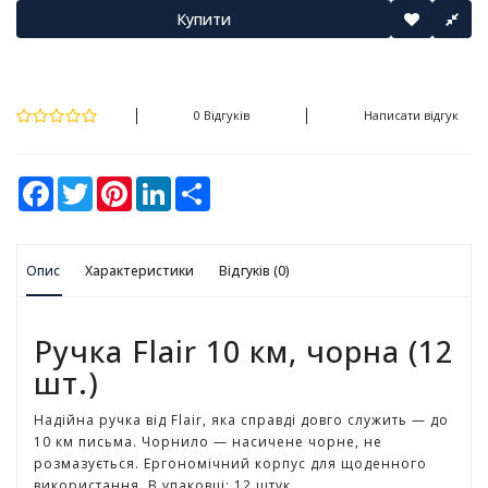
у
Купити
К
а
н
0 Відгуків
Написати відгук
ц
е
л
F
T
P
L
S
я
a
w
i
i
h
р
c
i
n
n
a
с
e
t
t
k
r
ь
b
t
e
e
e
Опис
o
Характеристики
e
r
d
Відгуків (0)
к
o
r
e
I
і
k
s
n
т
t
о
Ручка Flair 10 км, чорна (12
в
шт.)
а
р
Надійна ручка від Flair, яка справді довго служить — до
и
10 км письма. Чорнило — насичене чорне, не
розмазується. Ергономічний корпус для щоденного
І
використання. В упаковці: 12 штук.