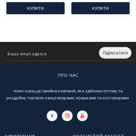
Т
КУПИТИ
КУПИТИ
в
о
р
ч
і
с
т
ь
Підписатися
т
а
х
ПРО НАС
о
б
і
Алекс-канц це сімейна компанія, яка здійснює оптову та
роздрібну торгівлю канцтоварами, іграшками та хозтоварами.
Д
и
т
я
ч
а