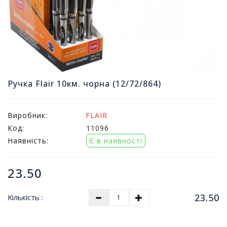
т
и
п
р
о
д
а
ж
Ручка Flair 10км. чорна (12/72/864)
і
в
Виробник:
FLAIR
В
Код:
11096
с
Наявність:
Є в наявності
е
д
л
23.50
я
о
23.50
Кількість :
ф
і
с