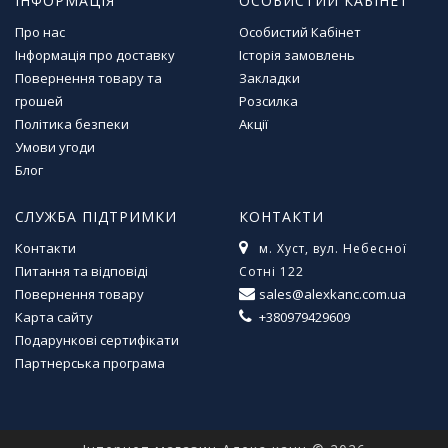
ІНФОРМАЦІЯ
ОСОБИСТИЙ КАБІНЕТ
л
і
Про нас
Особистий Кабінет
т
Інформація про доставку
Історія замовлень
е
Повернення товару та
Закладки
р
грошей
Розсилка
а
Політика безпеки
Акції
т
Умови угоди
у
Блог
р
а
СЛУЖБА ПІДТРИМКИ
КОНТАКТИ
Т
Контакти
м. Хуст, вул. Небесної
о
Питання та відповіді
Сотні 122
в
Повернення товару
sales@alexkanc.com.ua
а
Карта сайту
+380979429609
р
Подарункові сертифікати
и
д
Партнерська програма
л
я
д
о