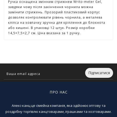
Ручка оснащена змінним стрижнем Writo-meter Gel,
г
завдяки чому після закінчення чорнила можна
р
замінити стрижень. Прозорий пластиковий корпус
а
дозволяє контролювати рівень чорнила, а металева
ш
кліпса на ковпачку зручна для кріплення до блокнота
к
або кишені. В упаковці 12 штук. Розмір коробки
и
14,5×7,5×2,7 см. Ціна вказана за 1 ручку.
Н
а
с
т
і
л
Підписатися
ь
н
і
і
ПРО НАС
г
р
Алекс-канц це сімейна компанія, яка здійснює оптову та
и
роздрібну торгівлю канцтоварами, іграшками та хозтоварами.