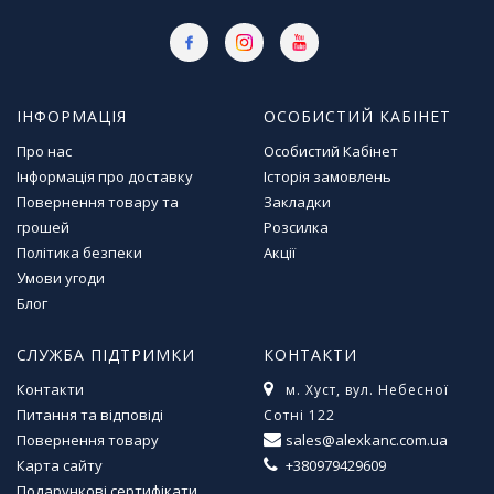
Т
в
о
р
ч
ІНФОРМАЦІЯ
ОСОБИСТИЙ КАБІНЕТ
і
с
Про нас
Особистий Кабінет
т
Інформація про доставку
Історія замовлень
ь
Повернення товару та
Закладки
т
грошей
Розсилка
а
х
Політика безпеки
Акції
о
Умови угоди
б
Блог
і
СЛУЖБА ПІДТРИМКИ
КОНТАКТИ
Д
Контакти
м. Хуст, вул. Небесної
и
Питання та відповіді
Сотні 122
т
Повернення товару
sales@alexkanc.com.ua
я
ч
Карта сайту
+380979429609
а
Подарункові сертифікати