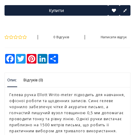
у
Купити
К
а
н
ц
0 Відгуків
Написати відгук
е
л
я
F
T
P
L
S
р
a
w
i
i
h
с
c
i
n
n
a
ь
e
t
t
k
r
b
t
e
e
e
к
Опис
o
Відгуків (0)
e
r
d
і
o
r
e
I
т
k
s
n
о
t
Гелева ручка Ellott Writo-meter підходить для навчання,
в
офісної роботи та щоденних записів. Синє гелеве
а
чорнило забезпечує чітке й акуратне письмо, а
р
голчастий пишучий вузол товщиною 0,5 мм допомагає
и
проводити тонку та рівну лінію. Однієї ручки вистачає
приблизно на 1500 метрів письма, що робить її
практичним вибором для тривалого використання.
І