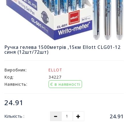
т
и
п
р
о
д
а
ж
Ручка гелева 1500метрів ,15км Ellott CLG01-12
і
синя (12шт/72шт)
в
Виробник:
ELLOT
В
с
Код:
34227
е
Наявність:
Є в наявності
д
л
я
24.91
о
ф
24.91
Кількість :
і
с