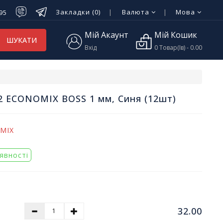
Закладки (0)
Валюта
Мова
-95
Мій Акаунт
Мій Кошик
ШУКАТИ
Вхід
0 Товар(ів) - 0.00
02 ECONOMIX BOSS 1 мм, Синя (12шт)
MIX
аявності
32.00