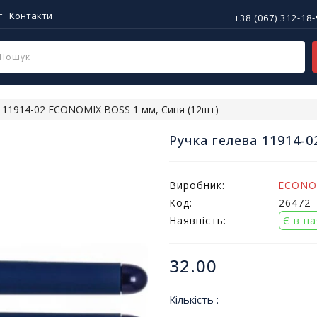
г
Контакти
+38 (067) 312-18
а 11914-02 ECONOMIX BOSS 1 мм, Синя (12шт)
Ручка гелева 11914-
Виробник:
ECONO
Код:
26472
Наявність:
Є в н
32.00
Кількість :