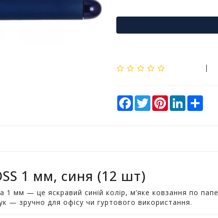
F
T
P
L
S
a
w
i
i
h
c
i
n
n
a
e
t
t
k
r
b
t
e
e
e
o
e
r
d
o
r
e
I
k
s
n
t
S 1 мм, синя (12 шт)
 мм — це яскравий синій колір, м’яке ковзання по паперу
ук — зручно для офісу чи гуртового використання.