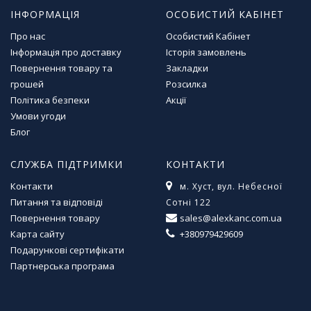
л
ІНФОРМАЦІЯ
ОСОБИСТИЙ КАБІНЕТ
і
т
Про нас
Особистий Кабінет
е
Інформація про доставку
Історія замовлень
р
Повернення товару та
Закладки
а
грошей
Розсилка
т
Політика безпеки
Акції
у
Умови угоди
р
Блог
а
СЛУЖБА ПІДТРИМКИ
КОНТАКТИ
Т
о
Контакти
м. Хуст, вул. Небесної
в
Питання та відповіді
Сотні 122
а
Повернення товару
sales@alexkanc.com.ua
р
Карта сайту
+380979429609
и
Подарункові сертифікати
д
л
Партнерська програма
я
д
о