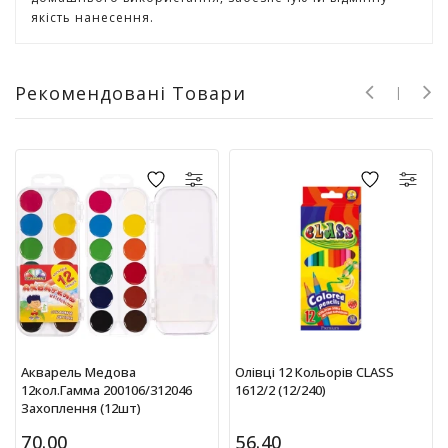
г
якість нанесення.
р
а
ш
Рекомендовані Товари
к
и
Н
а
с
т
і
л
ь
н
і
і
г
Акварель Медова
Олівці 12 Кольорів CLASS
р
12кол.Гамма 200106/312046
1612/2 (12/240)
и
Захоплення (12шт)
70.00
56.40