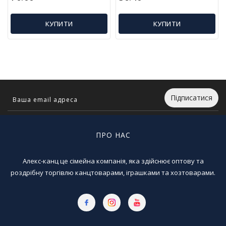
Т
в
КУПИТИ
КУПИТИ
о
р
ч
і
с
т
ь
т
Підписатися
а
х
о
ПРО НАС
б
і
Алекс-канц це сімейна компанія, яка здійснює оптову та
Д
роздрібну торгівлю канцтоварами, іграшками та хозтоварами.
и
т
я
ч
а