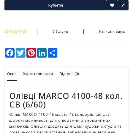
у
Купити
К
а
н
0 Відгуків
Написати відгук
ц
е
л
F
T
P
L
S
я
a
w
i
i
h
р
c
i
n
n
a
с
e
t
t
k
r
ь
b
t
e
e
e
Опис
o
Характеристики
e
r
d
Відгуків (0)
к
o
r
e
I
і
k
s
n
т
t
о
Олівці MARCO 4100-48 кол.
в
CB (6/60)
а
р
Олівці MARCO 4100-48 мають 48 кольорів, що дає
и
широкі можливості для створення різноманітних
малюнків. Олівці підходять для шкіл, художніх студій та
І
домашнього використання, забезпечуючи відмінну