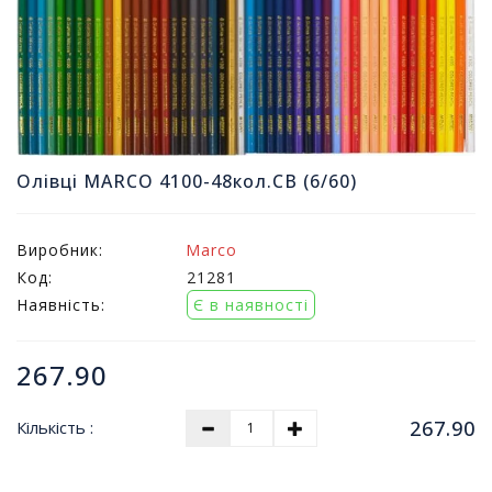
т
и
п
р
о
д
а
ж
Олівці MARCO 4100-48кол.CB (6/60)
і
в
Виробник:
Marco
В
Код:
21281
с
Наявність:
Є в наявності
е
д
л
267.90
я
о
267.90
Кількість :
ф
і
с