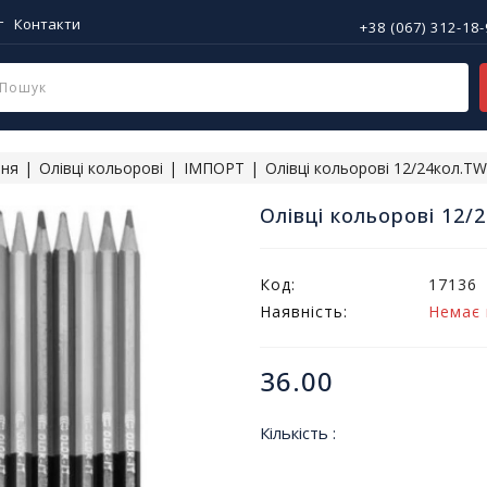
г
Контакти
+38 (067) 312-18
ння
Олівці кольорові
ІМПОРТ
Олівці кольорові 12/24кол.T
Олівці кольорові 12/
Код:
17136
Наявність:
Немає 
36.00
Кількість :