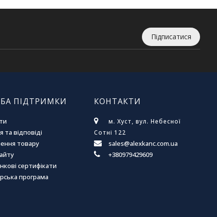
Підписатися
БА ПІДТРИМКИ
КОНТАКТИ
ти
м. Хуст, вул. Небесної
 та відповіді
Сотні 122
ення товару
sales@alexkanc.com.ua
сайту
+380979429609
нкові сертифікати
рська програма