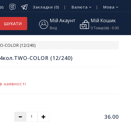
Закладки (0)
Валюта
Мова
-95
Мій Акаунт
Мій Кошик
ШУКАТИ
Вхід
0 Товар(ів) - 0.00
WO-COLOR (12/240)
24кол.TWO-COLOR (12/240)
в наявності
36.00