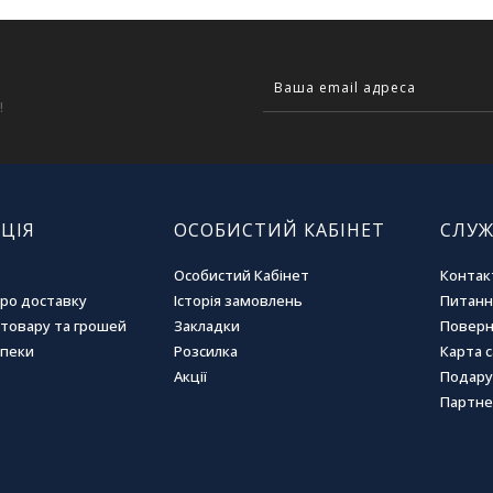
!
ЦІЯ
ОСОБИСТИЙ КАБІНЕТ
СЛУЖ
Особистий Кабінет
Контак
про доставку
Історія замовлень
Питання
товару та грошей
Закладки
Поверн
зпеки
Розсилка
Карта 
Акції
Подару
Партне