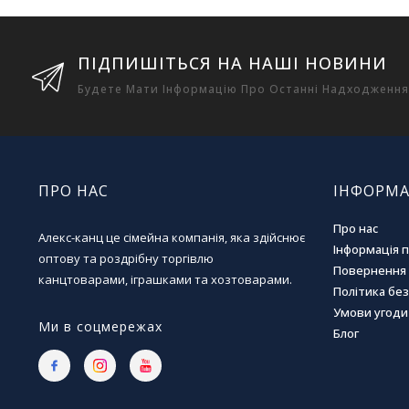
ПІДПИШІТЬСЯ НА НАШІ НОВИНИ
Будете Мати Інформацію Про Останні Надходження
ПРО НАС
ІНФОРМА
Про нас
Алекс-канц це сімейна компанія, яка здійснює
Інформація 
оптову та роздрібну торгівлю
Повернення 
канцтоварами, іграшками та хозтоварами.
Політика бе
Умови угоди
Ми в соцмережах
Блог