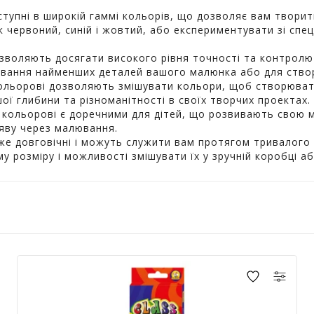
ступні в широкій гаммі кольорів, що дозволяє вам твори
як червоний, синій і жовтий, або експериментувати зі сп
озволяють досягати високого рівня точності та контрол
вування найменших деталей вашого малюнка або для створ
ольорові дозволяють змішувати кольори, щоб створювати
ої глибини та різноманітності в своїх творчих проектах.
 кольорові є доречними для дітей, що розвивають свою м
уяву через малювання.
е довговічні і можуть служити вам протягом тривалого ч
 розміру і можливості змішувати їх у зручній коробці аб