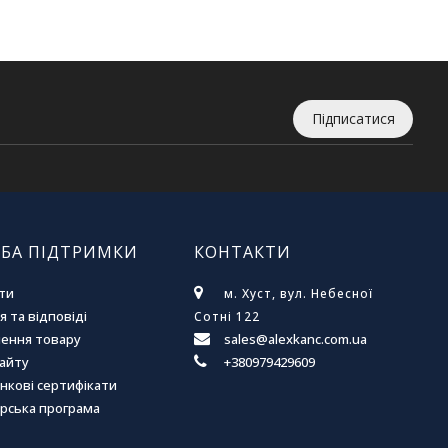
Підписатися
БА ПІДТРИМКИ
КОНТАКТИ
ти
м. Хуст, вул. Небесної
 та відповіді
Сотні 122
ення товару
sales@alexkanc.com.ua
сайту
+380979429609
нкові сертифікати
рська програма