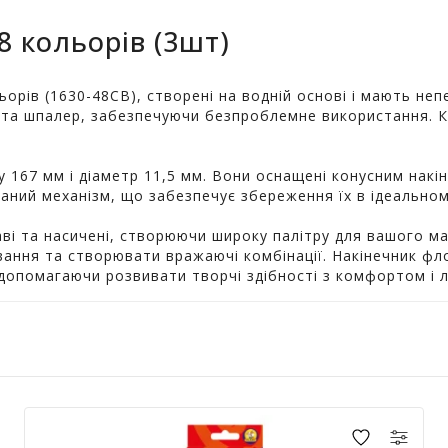
 кольорів (3шт)
ьорів (1630-48CB), створені на водній основі і мають не
ін та шпалер, забезпечуючи безпроблемне використання. 
167 мм і діаметр 11,5 мм. Вони оснащені конусним накі
аний механізм, що забезпечує збереження їх в ідеальном
ві та насичені, створюючи широку палітру для вашого м
ання та створювати вражаючі комбінації. Накінечник флом
допомагаючи розвивати творчі здібності з комфортом і л