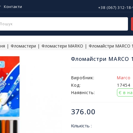
г
Контакти
+38 (067) 312-18
ння
Фломастери
Фломастери MARKO
Фломайстри MARCO 16
Фломайстри MARCO 1
Виробник:
Marco
Код:
17454
Наявність:
Є в н
376.00
Кількість :