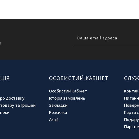
!
ЦІЯ
ОСОБИСТИЙ КАБІНЕТ
СЛУЖ
Особистий Кабінет
Контак
про доставку
Історія замовлень
Питання
товару та грошей
Закладки
Поверн
зпеки
Розсилка
Карта 
Акції
Подару
Партне