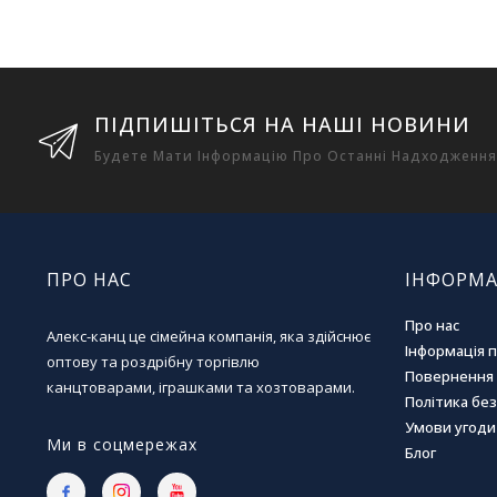
ПІДПИШІТЬСЯ НА НАШІ НОВИНИ
Будете Мати Інформацію Про Останні Надходження
ПРО НАС
ІНФОРМА
Про нас
Алекс-канц це сімейна компанія, яка здійснює
Інформація 
оптову та роздрібну торгівлю
Повернення 
канцтоварами, іграшками та хозтоварами.
Політика бе
Умови угоди
Ми в соцмережах
Блог