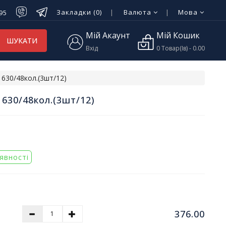
Закладки (0)
Валюта
Мова
-95
Мій Акаунт
Мій Кошик
ШУКАТИ
Вхід
0 Товар(ів) - 0.00
30/48кол.(3шт/12)
630/48кол.(3шт/12)
аявності
376.00