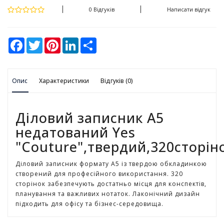
у
0 Відгуків
Написати відгук
К
а
F
T
P
L
S
н
a
w
i
i
h
ц
c
i
n
n
a
e
t
t
k
r
е
b
t
e
e
e
л
Опис
o
Характеристики
e
r
d
Відгуків (0)
я
o
r
e
I
р
k
s
n
t
с
Діловий записник А5
ь
к
недатований Yes
і
"Couture",твердий,320сторін
т
о
Діловий записник формату А5 із твердою обкладинкою
в
створений для професійного використання. 320
а
сторінок забезпечують достатньо місця для конспектів,
р
планування та важливих нотаток. Лаконічний дизайн
и
підходить для офісу та бізнес-середовища.
І