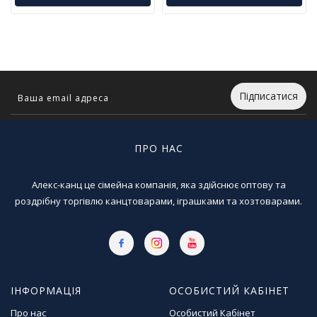
Т
в
о
р
ч
і
с
Підписатися
т
ь
т
а
ПРО НАС
х
о
Алекс-канц це сімейна компанія, яка здійснює оптову та
б
роздрібну торгівлю канцтоварами, іграшками та хозтоварами.
і
Д
и
т
я
ІНФОРМАЦІЯ
ОСОБИСТИЙ КАБІНЕТ
ч
а
Про нас
Особистий Кабінет