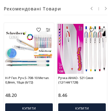
г
Рекомендовані Товари
р
а
ш
к
и
Н
а
с
т
і
л
ь
н
Н-Р Гел. Руч.S-708-10 Метал.
Ручка AIHAO- 521 Синя
і
0,8mm, 10цв (6/72)
(12/144/1728)
і
г
48.20
8.46
р
и
КУПИТИ
КУПИТИ