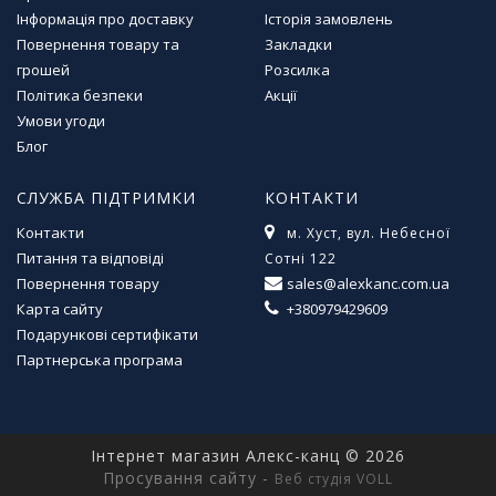
л
Інформація про доставку
Історія замовлень
і
Повернення товару та
Закладки
т
грошей
Розсилка
е
Політика безпеки
Акції
р
Умови угоди
а
т
Блог
у
р
СЛУЖБА ПІДТРИМКИ
КОНТАКТИ
а
Контакти
м. Хуст, вул. Небесної
Питання та відповіді
Сотні 122
Т
Повернення товару
sales@alexkanc.com.ua
о
Карта сайту
+380979429609
в
Подарункові сертифікати
а
р
Партнерська програма
и
д
л
я
Інтернет магазин Алекс-канц © 2026
д
Просування сайту -
Веб студія VOLL
о