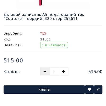
т
и
п
Діловий записник А5 недатований Yes
"Couture" твердий, 320 стор.252611
р
о
д
а
Виробник:
YES
ж
Код:
31560
і
Наявність:
Є в наявності
в
515.00
В
с
е
515.00
Кількість :
д
л
я
о
Купити
ф
і
с