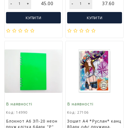
м
-
-
45.00
37.60
+
+
у
КУПИТИ
КУПИТИ
Х
а
р
ч
о
в
а
у
п
а
к
о
в
к
а
В наявності
В наявності
Код: 14990
Код: 27106
А
Блокнот А6 ЗП-20 неон
Зошит А4 *Руслан* канц
к
пруж.клітка 64арк "Р"
80арк,офс,пружина,
ц