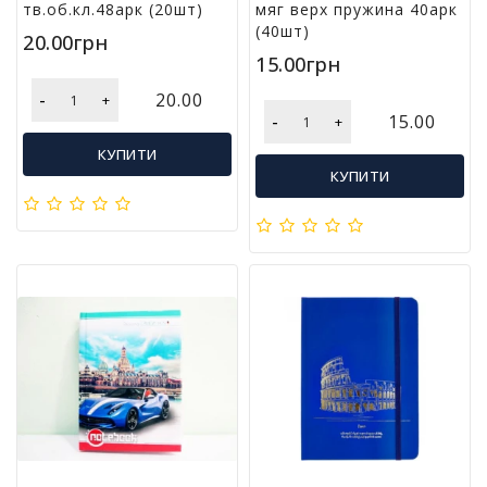
тв.об.кл.48арк (20шт)
мяг верх пружина 40арк
Т
(40шт)
в
20.00грн
о
15.00грн
р
ч
-
20.00
+
і
-
15.00
+
с
КУПИТИ
т
КУПИТИ
ь
т
а
х
о
б
і
Д
и
т
я
ч
а