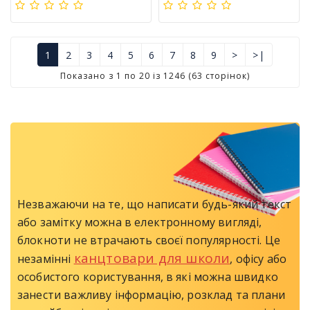
1
2
3
4
5
6
7
8
9
>
>|
Показано з 1 по 20 із 1246 (63 сторінок)
Незважаючи на те, що написати будь-який текст
або замітку можна в електронному вигляді,
блокноти не втрачають своєї популярності. Це
канцтовари для школи
незамінні
, офісу або
особистого користування, в які можна швидко
занести важливу інформацію, розклад та плани