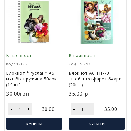
в
а
Т
о
в
а
р
и
В наявності
В наявності
д
Код: 14064
Код: 26494
о
с
Блокнот *Руслан* А5
Блокнот А6 ТП-73
в
мяг бік пружина 50арк
тв.об.+трафарет 64арк
я
(10шт)
(20шт)
т
30.00грн
35.00грн
а
-
-
30.00
35.00
+
+
Т
о
в
КУПИТИ
КУПИТИ
а