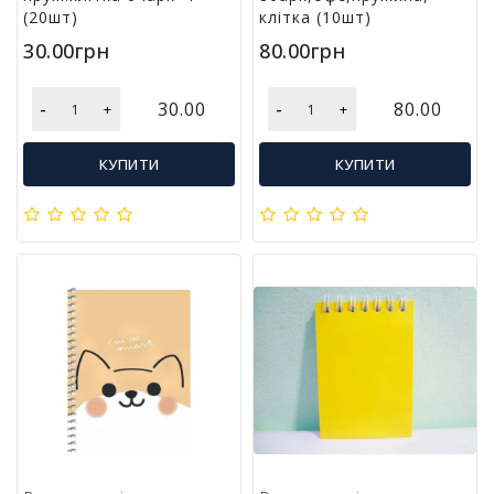
(20шт)
клітка (10шт)
і
й
30.00грн
80.00грн
н
і
-
-
30.00
80.00
т
+
+
о
в
КУПИТИ
КУПИТИ
а
р
и