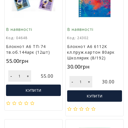
м
у
Т
В наявності
В наявності
о
в
Код: 04648
Код: 24302
а
Блокнот А6 ТП-74
Блокнот А6 6112К
р
тв.об.144арк (12шт)
кл.пруж.картон 80арк
и
Школярик (8/192)
д
55.00грн
л
30.00грн
я
-
55.00
г
+
-
30.00
о
+
с
КУПИТИ
п
КУПИТИ
о
д
а
р
с
т