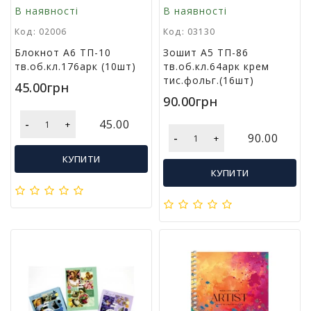
л
В наявності
В наявності
і
Код: 02006
Код: 03130
т
е
Блокнот А6 ТП-10
Зошит А5 ТП-86
р
тв.об.кл.176арк (10шт)
тв.об.кл.64арк крем
а
тис.фольг.(16шт)
45.00грн
т
90.00грн
у
р
-
45.00
+
а
-
90.00
+
КУПИТИ
Т
КУПИТИ
о
в
а
р
и
д
л
я
д
о