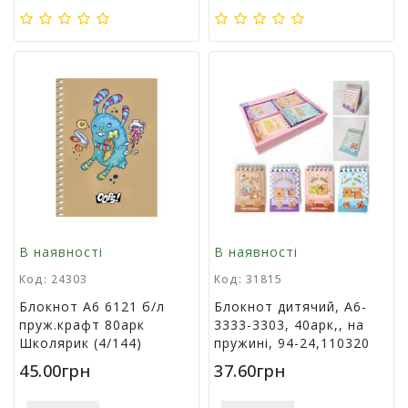
р
и
д
л
я
в
і
д
п
о
ч
и
н
к
В наявності
В наявності
у
Код: 24303
Код: 31815
т
а
Блокнот А6 6121 б/л
Блокнот дитячий, А6-
т
пруж.крафт 80арк
3333-3303, 40арк,, на
у
Школярик (4/144)
пружині, 94-24,110320
р
45.00грн
37.60грн
и
з