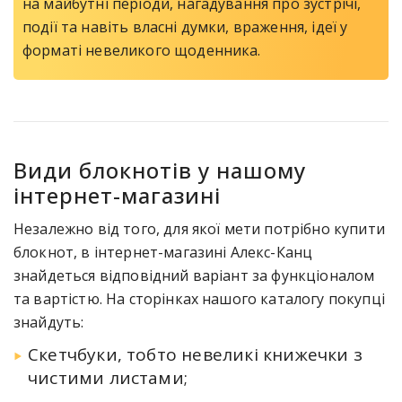
на майбутні періоди, нагадування про зустрічі,
події та навіть власні думки, враження, ідеї у
форматі невеликого щоденника.
Види блокнотів у нашому
інтернет-магазині
Незалежно від того, для якої мети потрібно купити
блокнот, в інтернет-магазині Алекс-Канц
знайдеться відповідний варіант за функціоналом
та вартістю. На сторінках нашого каталогу покупці
знайдуть:
Скетчбуки, тобто невеликі книжечки з
чистими листами;