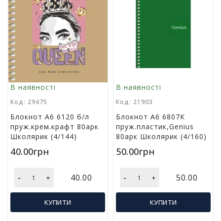
В наявності
В наявності
Код: 29475
Код: 21903
Блокнот А6 6120 б/л
Блокнот А6 6807К
пруж.крем.крафт 80арк
пруж.пластик,Genius
Школярик (4/144)
80арк Школярик (4/160)
40.00грн
50.00грн
-
-
40.00
50.00
+
+
КУПИТИ
КУПИТИ