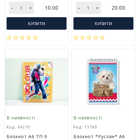
г
-
-
10.00
20.00
+
+
р
а
ш
КУПИТИ
КУПИТИ
к
и
Н
а
с
т
і
л
ь
н
і
і
г
В наявності
В наявності
р
и
Код: 04270
Код: 13769
Блокнот А6 ТП-9
Блокнот *Руслан* А6