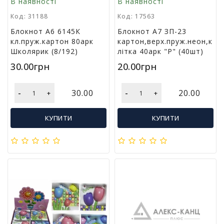
В наявності
В наявності
Код: 31188
Код: 17563
Блокнот А6 6145К
Блокнот А7 ЗП-23
кл.пруж.картон 80арк
картон,верх.пруж.неон,к
Школярик (8/192)
літка 40арк "Р" (40шт)
30.00грн
20.00грн
-
-
30.00
20.00
+
+
КУПИТИ
КУПИТИ