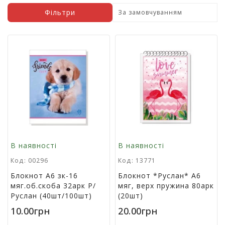
у
Фільтри
К
а
н
ц
е
л
я
р
с
ь
к
і
В наявності
В наявності
т
о
Код: 00296
Код: 13771
в
Блокнот А6 зк-16
Блокнот *Руслан* А6
а
мяг.об.скоба 32арк Р/
мяг, верх пружина 80арк
р
Руслан (40шт/100шт)
(20шт)
и
10.00грн
20.00грн
І