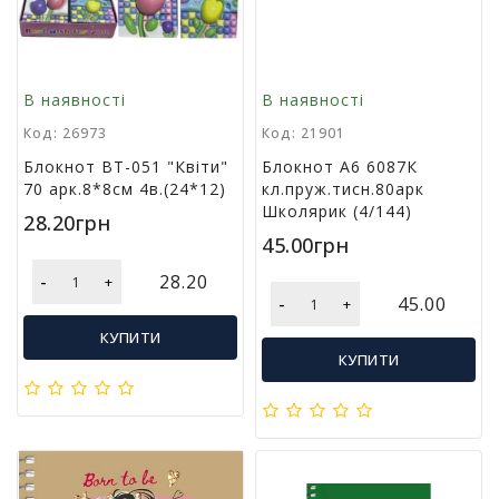
В наявності
В наявності
Код: 26973
Код: 21901
Блокнот ВТ-051 "Квіти"
Блокнот А6 6087К
70 арк.8*8см 4в.(24*12)
кл.пруж.тисн.80арк
Школярик (4/144)
28.20грн
45.00грн
-
28.20
+
-
45.00
+
КУПИТИ
КУПИТИ