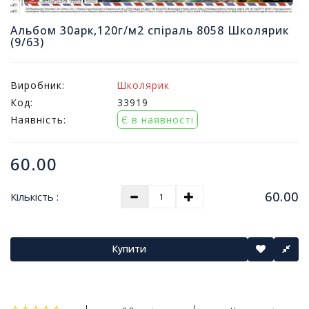
т
и
Альбом 30арк,120г/м2 спіраль 8058 Школярик
п
(9/63)
р
о
д
Виробник:
Школярик
а
Код:
33919
ж
Наявність:
Є в наявності
і
в
60.00
В
с
60.00
Кількість :
е
д
л
я
Купити
о
ф
і
с