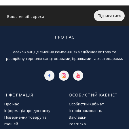
л
і
т
Підписатися
е
р
а
ПРО НАС
т
у
р
Алекс-канц це сімейна компанія, яка здійснює оптову та
а
роздрібну торгівлю канцтоварами, іграшками та хозтоварами.
Т
о
в
а
р
ІНФОРМАЦІЯ
ОСОБИСТИЙ КАБІНЕТ
и
Про нас
Особистий Кабінет
д
л
Інформація про доставку
Історія замовлень
я
Повернення товару та
Закладки
д
грошей
Розсилка
о