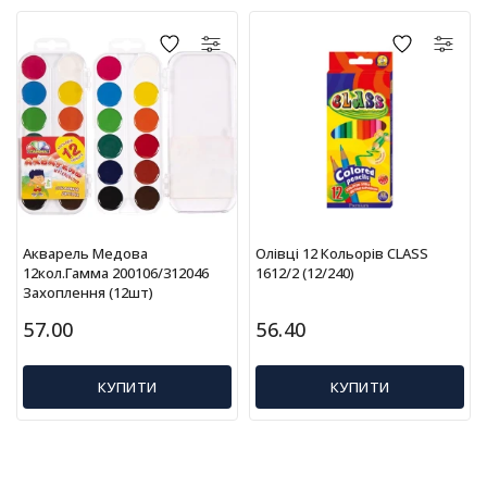
Т
в
о
р
ч
і
с
т
ь
т
а
х
Акварель Медова
Олівці 12 Кольорів CLASS
о
12кол.Гамма 200106/312046
1612/2 (12/240)
б
Захоплення (12шт)
і
57.00
56.40
Д
КУПИТИ
КУПИТИ
и
т
я
ч
а