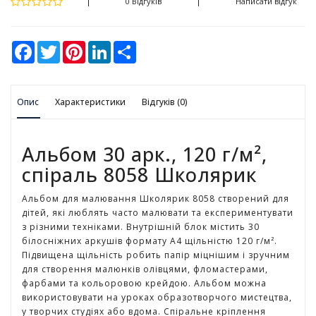
у
0 Відгуків
Написати відгук
К
F
T
P
L
S
а
a
w
i
i
h
н
c
i
n
n
a
ц
e
t
t
k
r
b
t
e
e
e
е
Опис
o
Характеристики
e
r
d
Відгуків (0)
л
o
r
e
I
я
k
s
n
р
t
Альбом 30 арк., 120 г/м²,
с
ь
спіраль 8058 Школярик
к
і
Альбом для малювання Школярик 8058 створений для
т
дітей, які люблять часто малювати та експериментувати
о
з різними техніками. Внутрішній блок містить 30
в
білосніжних аркушів формату А4 щільністю 120 г/м².
а
Підвищена щільність робить папір міцнішим і зручним
р
для створення малюнків олівцями, фломастерами,
и
фарбами та кольоровою крейдою. Альбом можна
використовувати на уроках образотворчого мистецтва,
у творчих студіях або вдома. Спіральне кріплення
І