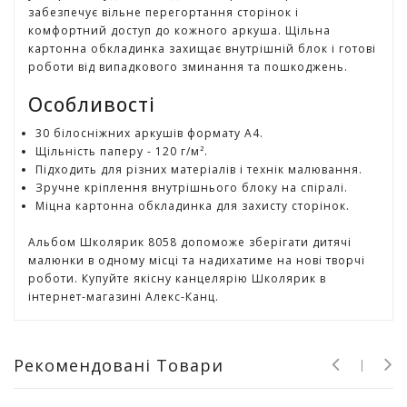
забезпечує вільне перегортання сторінок і
г
комфортний доступ до кожного аркуша. Щільна
р
картонна обкладинка захищає внутрішній блок і готові
а
роботи від випадкового зминання та пошкоджень.
ш
к
Особливості
и
30 білосніжних аркушів формату А4.
Н
Щільність паперу - 120 г/м².
а
Підходить для різних матеріалів і технік малювання.
с
Зручне кріплення внутрішнього блоку на спіралі.
т
Міцна картонна обкладинка для захисту сторінок.
і
л
Альбом Школярик 8058 допоможе зберігати дитячі
ь
малюнки в одному місці та надихатиме на нові творчі
н
роботи. Купуйте якісну канцелярію Школярик в
і
інтернет-магазині Алекс-Канц.
і
г
р
Рекомендовані Товари
и