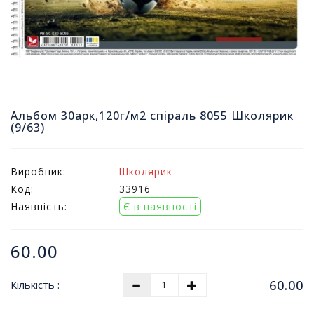
т
и
п
р
о
д
а
ж
Альбом 30арк,120г/м2 спіраль 8055 Школярик
і
(9/63)
в
Виробник:
Школярик
В
с
Код:
33916
е
Наявність:
Є в наявності
д
л
я
60.00
о
ф
60.00
Кількість :
і
с