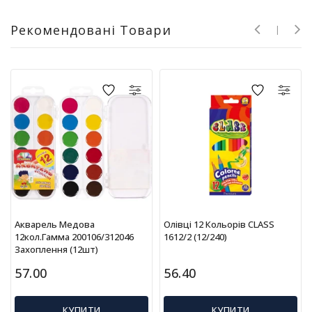
Т
в
Рекомендовані Товари
о
р
ч
і
с
т
ь
т
а
х
о
б
і
Акварель Медова
Олівці 12 Кольорів CLASS
Д
12кол.Гамма 200106/312046
1612/2 (12/240)
Захоплення (12шт)
и
т
57.00
56.40
я
ч
а
КУПИТИ
КУПИТИ