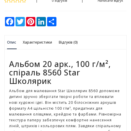
у
0 Відгуків
Написати відгук
К
F
T
P
L
S
а
a
w
i
i
h
н
c
i
n
n
a
ц
e
t
t
k
r
b
t
e
e
e
е
Опис
o
Характеристики
e
r
d
Відгуків (0)
л
o
r
e
I
я
k
s
n
р
t
Альбом 20 арк., 100 г/м²,
с
ь
спіраль 8560 Star
к
Школярик
і
т
Альбом для малювання Star Школярик 8560 допоможе
о
дитині зручно зберігати творчі роботи та втілювати
в
нові художні ідеї. Він містить 20 білосніжних аркушів
а
формату А4 щільністю 100 г/м², придатних для
р
малювання олівцями, крейдою та фарбами. Рівномірна
и
текстура паперу забезпечує комфортне нанесення
ліній, штрихів і кольорових плям. Завдяки спіральному
І