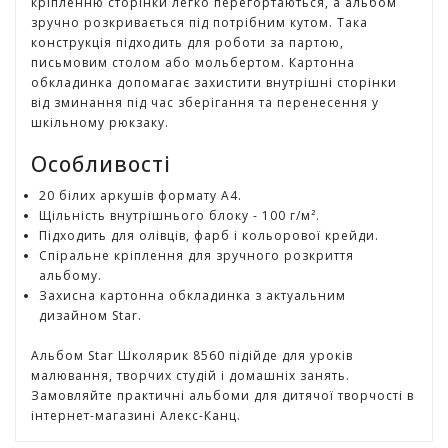
кріпленню сторінки легко перегортаються, а альбом
г
зручно розкривається під потрібним кутом. Така
р
конструкція підходить для роботи за партою,
а
письмовим столом або мольбертом. Картонна
ш
обкладинка допомагає захистити внутрішні сторінки
к
від зминання під час зберігання та перенесення у
и
шкільному рюкзаку.
Особливості
Н
а
20 білих аркушів формату А4.
с
Щільність внутрішнього блоку - 100 г/м².
т
Підходить для олівців, фарб і кольорової крейди.
і
Спіральне кріплення для зручного розкриття
л
альбому.
ь
Захисна картонна обкладинка з актуальним
н
дизайном Star.
і
і
Альбом Star Школярик 8560 підійде для уроків
г
малювання, творчих студій і домашніх занять.
р
Замовляйте практичні альбоми для дитячої творчості в
и
інтернет-магазині Алекс-Канц.