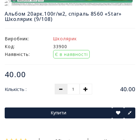
т
и
Альбом 20арк.100г/м2, спіраль 8560 «Star»
п
Школярик (9/108)
р
о
д
Виробник:
Школярик
а
Код:
33900
ж
Наявність:
Є в наявності
і
в
40.00
В
с
40.00
Кількість :
е
д
л
я
Купити
о
ф
і
с