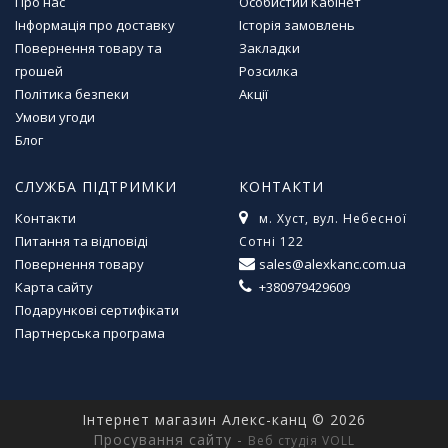
Про нас
Особистий Кабінет
м
Інформація про доставку
Історія замовлень
у
Повернення товару та
Закладки
грошей
Розсилка
Т
Політика безпеки
Акції
о
Умови угоди
в
Блог
а
р
и
СЛУЖБА ПІДТРИМКИ
КОНТАКТИ
д
Контакти
м. Хуст, вул. Небесної
л
Питання та відповіді
Сотні 122
я
Повернення товару
sales@alexkanc.com.ua
г
о
Карта сайту
+380979429609
с
Подарункові сертифікати
п
Партнерська програма
о
д
а
р
Інтернет магазин Алекс-канц © 2026
с
Просування сайту -
Веб студія VOLL
т