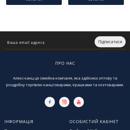
л
і
т
е
р
а
т
Підписатися
у
р
а
ПРО НАС
Т
о
Алекс-канц це сімейна компанія, яка здійснює оптову та
в
роздрібну торгівлю канцтоварами, іграшками та хозтоварами.
а
р
и
д
л
я
ІНФОРМАЦІЯ
ОСОБИСТИЙ КАБІНЕТ
д
о