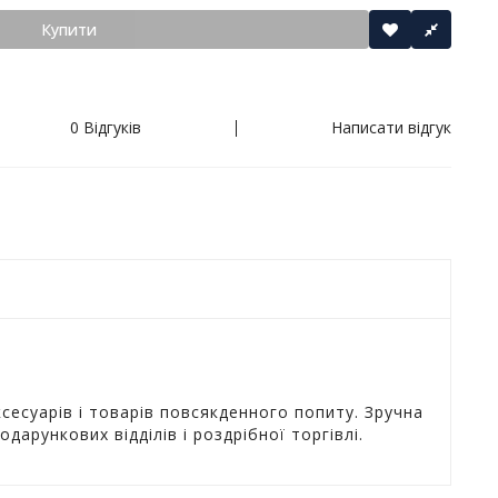
Купити
0 Відгуків
Написати відгук
есуарів і товарів повсякденного попиту. Зручна
арункових відділів і роздрібної торгівлі.