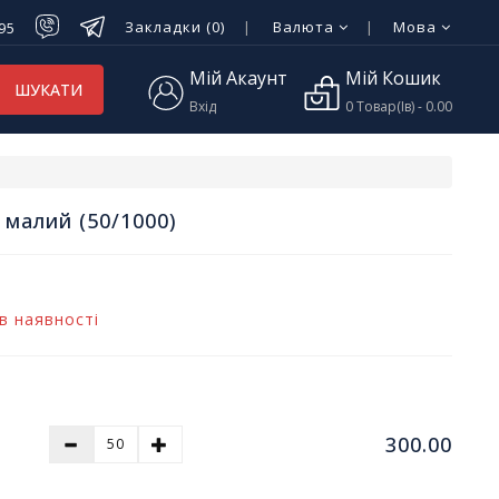
Закладки (0)
Валюта
Мова
-95
Мій Акаунт
Мій Кошик
ШУКАТИ
Вхід
0 Товар(ів) - 0.00
 малий (50/1000)
в наявності
300.00