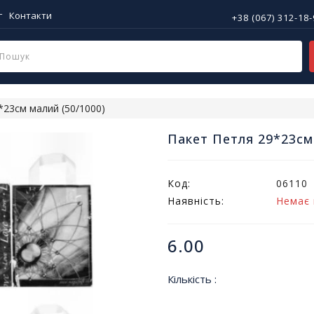
г
Контакти
+38 (067) 312-18
*23см малий (50/1000)
Пакет Петля 29*23см
Код:
06110
Наявність:
Немає 
6.00
Кількість :