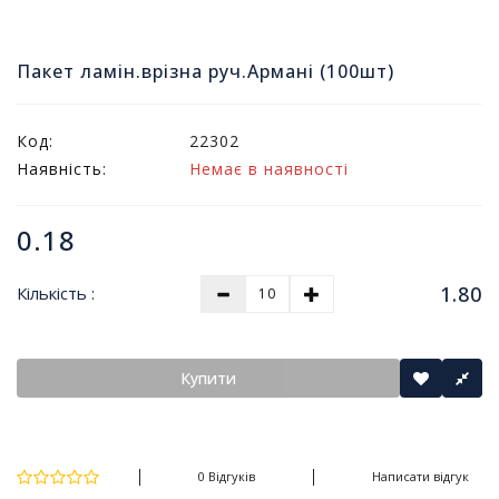
т
и
п
Пакет ламін.врізна руч.Армані (100шт)
р
о
д
Код:
22302
а
Наявність:
Немає в наявності
ж
і
в
0.18
В
1.80
Кількість :
с
е
д
л
Купити
я
о
ф
і
с
0 Відгуків
Написати відгук