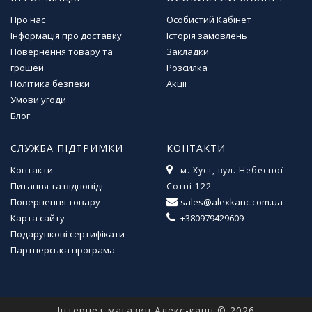
м
Про нас
Особистий Кабінет
у
Інформація про доставку
Історія замовлень
Повернення товару та
Закладки
Т
грошей
Розсилка
о
Політика безпеки
Акції
в
Умови угоди
а
р
Блог
и
д
СЛУЖБА ПІДТРИМКИ
КОНТАКТИ
л
Контакти
м. Хуст, вул. Небесної
я
г
Питання та відповіді
Сотні 122
о
Повернення товару
sales@alexkanc.com.ua
с
Карта сайту
+380979429609
п
Подарункові сертифікати
о
Партнерська програма
д
а
р
с
Інтернет магазин Алекс-канц © 2026
т