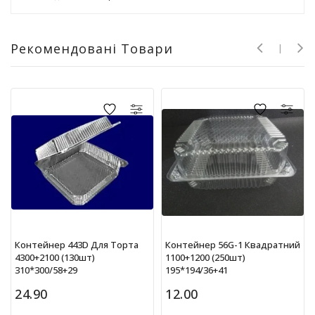
Т
в
о
Рекомендовані Товари
р
ч
і
с
т
ь
т
а
х
о
б
і
Д
Контейнер 443D Для Торта
Контейнер 56G-1 Квадратний
и
4300+2100 (130шт)
1100+1200 (250шт)
т
310*300/58+29
195*194/36+41
я
24.90
12.00
ч
а