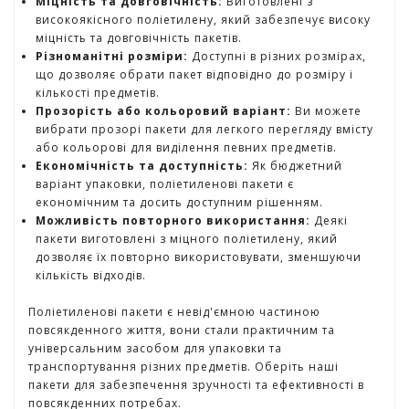
Міцність та довговічність:
Виготовлені з
г
високоякісного поліетилену, який забезпечує високу
р
міцність та довговічність пакетів.
а
Різноманітні розміри:
Доступні в різних розмірах,
ш
що дозволяє обрати пакет відповідно до розміру і
к
кількості предметів.
и
Прозорість або кольоровий варіант:
Ви можете
вибрати прозорі пакети для легкого перегляду вмісту
або кольорові для виділення певних предметів.
Н
Економічність та доступність:
Як бюджетний
а
варіант упаковки, поліетиленові пакети є
с
економічним та досить доступним рішенням.
т
Можливість повторного використання:
Деякі
і
пакети виготовлені з міцного поліетилену, який
л
дозволяє їх повторно використовувати, зменшуючи
ь
кількість відходів.
н
і
Поліетиленові пакети є невід'ємною частиною
і
повсякденного життя, вони стали практичним та
г
універсальним засобом для упаковки та
р
транспортування різних предметів. Оберіть наші
и
пакети для забезпечення зручності та ефективності в
повсякденних потребах.