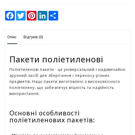
у
F
T
P
L
S
К
a
w
i
i
h
а
c
i
n
n
a
e
t
t
k
r
н
b
t
e
e
e
ц
Опис
o
Відгуків (0)
e
r
d
е
o
r
e
I
л
k
s
n
t
я
Пакети поліетиленові
р
с
Поліетиленові пакети - це універсальний і надзвичайно
ь
зручний засіб для зберігання і переносу різних
к
предметів. Наші пакети виготовлені з високоякісного
і
поліетилену, що забезпечує міцність та надійність
т
використання.
о
в
а
Основні особливості
р
и
поліетиленових пакетів:
І