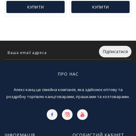
л
КУПИТИ
КУПИТИ
і
т
е
р
а
т
у
Підписатися
р
а
Т
ПРО НАС
о
в
Алекс-канц це сімейна компанія, яка здійснює оптову та
а
роздрібну торгівлю канцтоварами, іграшками та хозтоварами.
р
и
д
л
я
д
о
ІНФОРМАЦІЯ
ОСОБИСТИЙ КАБІНЕТ