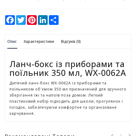
у
К
F
T
P
L
S
а
a
w
i
i
h
c
i
n
n
a
н
e
t
t
k
r
ц
b
t
e
e
e
е
Опис
o
Характеристики
e
r
d
Відгуків (0)
л
o
r
e
I
k
s
n
я
t
р
Ланч-бокс із приборами та
с
поїльник 350 мл, WX-0062А
ь
к
і
Дитячий ланч-бокс WX-0062А із приборами та
т
поїльником об'ємом 350 мл призначений для зручного
о
зберігання їжі та напоїв поза домом. Легкий
в
пластиковий набір підходить для школи, прогулянок і
а
поїздок, забезпечуючи комфортне та організоване
р
харчування.
и
І