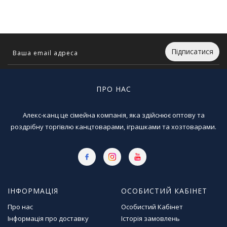
Т
в
о
р
ч
Підписатися
і
с
т
ь
ПРО НАС
т
а
Алекс-канц це сімейна компанія, яка здійснює оптову та
х
о
роздрібну торгівлю канцтоварами, іграшками та хозтоварами.
б
і
Д
и
ІНФОРМАЦІЯ
ОСОБИСТИЙ КАБІНЕТ
т
я
Про нас
Особистий Кабінет
ч
Інформація про доставку
Історія замовлень
а