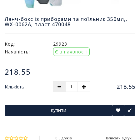
т
и
п
Ланч-бокс із приборами та поїльник 350мл,,
WX-0062А, пласт.470048
р
о
д
а
Код:
29923
ж
Наявність:
Є в наявності
і
в
218.55
В
с
218.55
Кількість :
е
д
л
я
Купити
о
ф
і
с
0 Відгуків
Написати відгук