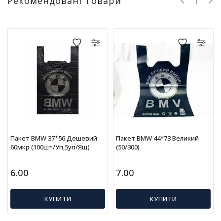
Рекомендовані Товари
г
р
а
ш
к
и
Н
а
с
т
і
л
Пакет BMW 37*56 Дешевий
Пакет BMW 44*73 Великий
ь
60мкр (100шт/уп,5уп/ящ)
(50/300)
н
і
і
6.00
7.00
г
р
КУПИТИ
КУПИТИ
и