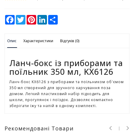
у
К
F
T
P
L
S
а
a
w
i
i
h
c
i
n
n
a
н
e
t
t
k
r
ц
b
t
e
e
e
е
Опис
o
Характеристики
e
r
d
Відгуків (0)
л
o
r
e
I
k
s
n
я
t
р
Ланч-бокс із приборами та
с
поїльник 350 мл, KX6126
ь
к
і
Ланч-бокс KX6126 з приборами та поїльником об'ємом
т
350 мл створений для зручного харчування поза
о
домом. Легкий пластиковий набір підходить для
в
школи, прогулянок і поїздок. Дозволяє компактно
а
зберігати їжу та напій в одному комплекті.
р
и
Рекомендовані Товари
І