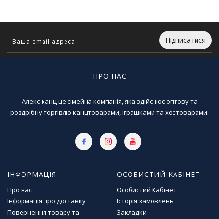
Т
в
о
р
Підписатися
ч
і
с
т
ПРО НАС
ь
т
Алекс-канц це сімейна компанія, яка здійснює оптову та
а
х
роздрібну торгівлю канцтоварами, іграшками та хозтоварами.
о
б
і
Д
ІНФОРМАЦІЯ
ОСОБИСТИЙ КАБІНЕТ
и
т
Про нас
Особистий Кабінет
я
Інформація про доставку
Історія замовлень
ч
Повернення товару та
Закладки
а