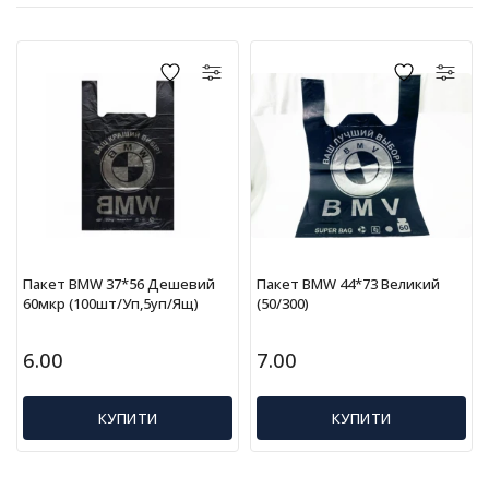
г
р
а
ш
к
и
Н
а
с
т
і
Пакет BMW 37*56 Дешевий
Пакет BMW 44*73 Великий
л
60мкр (100шт/уп,5уп/ящ)
(50/300)
ь
н
і
6.00
7.00
і
г
КУПИТИ
КУПИТИ
р
и