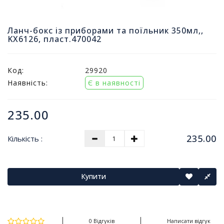
т
и
п
Ланч-бокс із приборами та поїльник 350мл,,
KX6126, пласт.470042
р
о
д
а
Код:
29920
ж
Наявність:
Є в наявності
і
в
235.00
В
с
235.00
Кількість :
е
д
л
я
Купити
о
ф
і
с
0 Відгуків
Написати відгук