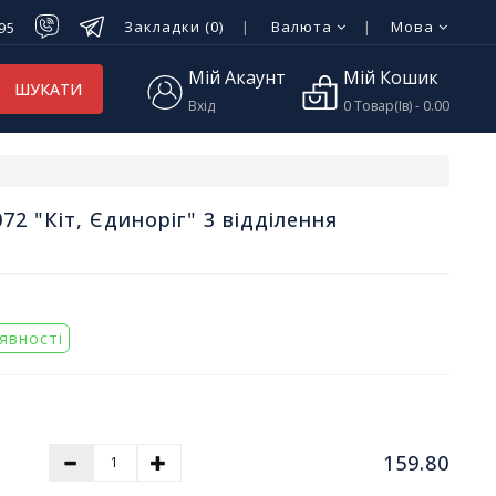
Закладки (0)
Валюта
Мова
-95
Мій Акаунт
Мій Кошик
ШУКАТИ
Вхід
0 Товар(ів) - 0.00
72 "Кіт, Єдиноріг" 3 відділення
аявності
159.80