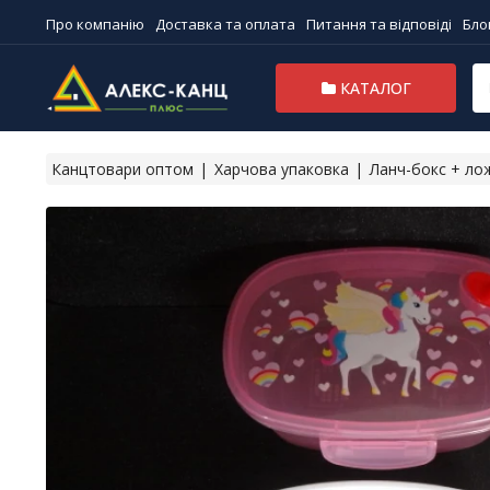
Про компанію
Доставка та оплата
Питання та відповіді
Бло
КАТАЛОГ
Канцтовари оптом
Харчова упаковка
Ланч-бокс + лож