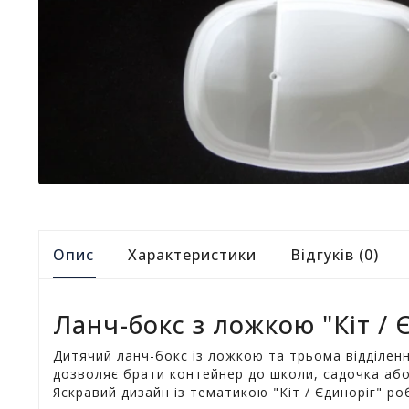
Опис
Характеристики
Відгуків (0)
Ланч-бокс з ложкою "Кіт / Є
Дитячий ланч-бокс із ложкою та трьома відділен
дозволяє брати контейнер до школи, садочка або н
Яскравий дизайн із тематикою "Кіт / Єдиноріг" р