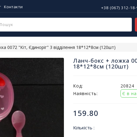
г
Контакти
+38 (067) 312-18
ка 0072 "Кіт, Єдиноріг" 3 відділення 18*12*8см (120шт)
Ланч-бокс + ложка 00
18*12*8см (120шт)
Код:
20824
Наявність:
Є в н
159.80
Кількість :