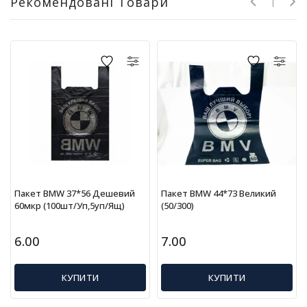
Рекомендовані Товари
г
р
а
ш
к
и
Н
а
с
т
і
л
Пакет BMW 37*56 Дешевий
Пакет BMW 44*73 Великий
ь
60мкр (100шт/уп,5уп/ящ)
(50/300)
н
і
і
6.00
7.00
г
р
КУПИТИ
КУПИТИ
и