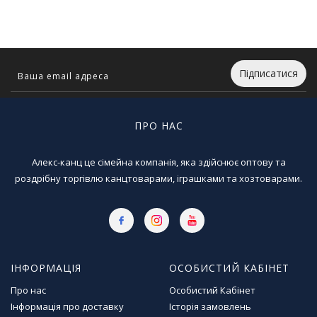
Т
в
о
р
ч
Підписатися
і
с
т
ь
ПРО НАС
т
а
х
Алекс-канц це сімейна компанія, яка здійснює оптову та
о
роздрібну торгівлю канцтоварами, іграшками та хозтоварами.
б
і
Д
и
ІНФОРМАЦІЯ
ОСОБИСТИЙ КАБІНЕТ
т
я
Про нас
Особистий Кабінет
ч
Інформація про доставку
Історія замовлень
а