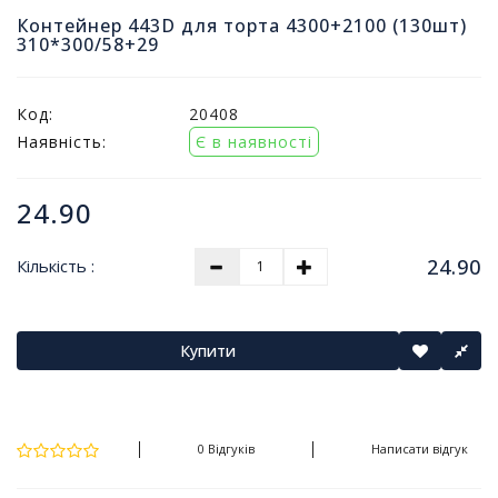
т
Контейнер 443D для торта 4300+2100 (130шт)
и
310*300/58+29
п
р
о
Код:
20408
д
Наявність:
Є в наявності
а
ж
і
24.90
в
24.90
Кількість :
В
с
е
д
Купити
л
я
о
ф
0 Відгуків
Написати відгук
і
с