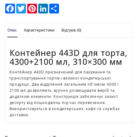
у
F
T
P
L
S
a
w
i
i
h
c
i
n
n
a
К
e
t
t
k
r
а
b
t
e
e
e
н
Опис
o
Характеристики
e
r
d
Відгуків (0)
ц
o
r
e
I
k
s
n
е
t
л
Контейнер 443D для торта,
я
р
4300+2100 мл, 310×300 мм
с
ь
Контейнер 443D призначений для пакування та
к
транспортування тортів і великої кондитерської
і
продукції. Два відділення загальним об'ємом 4300 і
т
2100 мл дозволяють зручно розміщувати виріб та
о
додаткові елементи. Конструкція забезпечує захист
в
десерту від пошкоджень під час перевезення.
а
Використовується в кондитерських, кафе та службах
р
доставки.
и
І