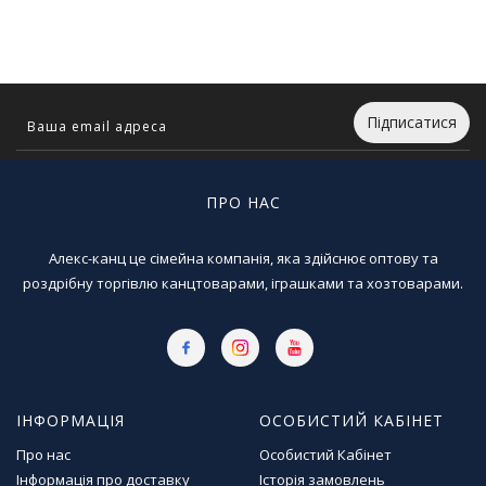
Т
в
о
р
ч
і
Підписатися
с
т
ь
ПРО НАС
т
а
х
Алекс-канц це сімейна компанія, яка здійснює оптову та
о
роздрібну торгівлю канцтоварами, іграшками та хозтоварами.
б
і
Д
и
т
ІНФОРМАЦІЯ
ОСОБИСТИЙ КАБІНЕТ
я
Про нас
Особистий Кабінет
ч
а
Інформація про доставку
Історія замовлень