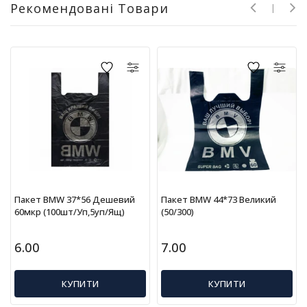
Рекомендовані Товари
г
р
а
ш
к
и
Н
а
с
т
і
л
ь
Пакет BMW 37*56 Дешевий
Пакет BMW 44*73 Великий
н
60мкр (100шт/уп,5уп/ящ)
(50/300)
і
і
6.00
7.00
г
р
и
КУПИТИ
КУПИТИ