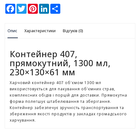
у
F
T
P
L
S
a
w
i
i
h
c
i
n
n
a
К
e
t
t
k
r
а
b
t
e
e
e
н
Опис
o
Характеристики
e
r
d
Відгуків (0)
ц
o
r
e
I
k
s
n
е
t
л
Контейнер 407,
я
р
прямокутний, 1300 мл,
с
230×130×61 мм
ь
к
Харчовий контейнер 407 об'ємом 1300 мл
і
використовується для пакування об'ємних страв,
т
комплексних обідів і порцій для доставки. Прямокутна
о
форма полегшує штабелювання та зберігання.
в
Контейнер забезпечує зручність транспортування та
а
збереження якості продуктів у закладах громадського
р
харчування.
и
І