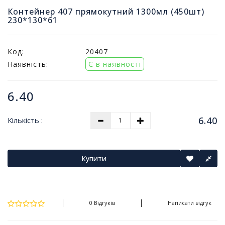
т
Контейнер 407 прямокутний 1300мл (450шт)
и
230*130*61
п
р
о
Код:
20407
д
Наявність:
Є в наявності
а
ж
і
6.40
в
6.40
Кількість :
В
с
е
д
Купити
л
я
о
ф
0 Відгуків
Написати відгук
і
с