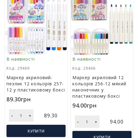
у
К
а
н
ц
е
л
я
В наявності
В наявності
р
с
Код: 29469
Код: 29466
ь
Маркер акриловий-
Маркер акриловий 12
к
пезлик 12 кольорів 257-
кольорів 256-12 мякий
і
12 у пластиковому боксі
наконечник у
т
пластиковому боксі
о
89.30грн
в
94.00грн
а
р
-
89.30
+
и
-
94.00
+
КУПИТИ
І
КУПИТИ