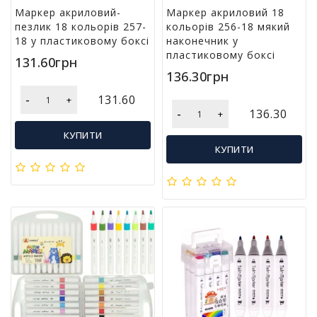
л
Маркер акриловий-
Маркер акриловий 18
і
пезлик 18 кольорів 257-
кольорів 256-18 мякий
т
18 у пластиковому боксі
наконечник у
е
пластиковому боксі
131.60грн
р
136.30грн
а
т
-
131.60
+
у
-
136.30
+
р
КУПИТИ
а
КУПИТИ
Т
о
в
а
р
и
д
л
я
д
о