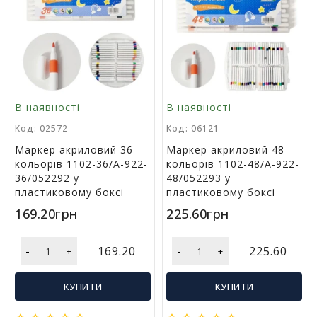
в
а
Т
о
в
а
В наявності
В наявності
р
Код: 02572
Код: 06121
и
д
Маркер акриловий 36
Маркер акриловий 48
о
кольорів 1102-36/A-922-
кольорів 1102-48/A-922-
с
36/052292 у
48/052293 у
в
пластиковому боксі
пластиковому боксі
я
169.20грн
225.60грн
т
а
-
-
169.20
225.60
+
+
Т
о
КУПИТИ
КУПИТИ
в
а