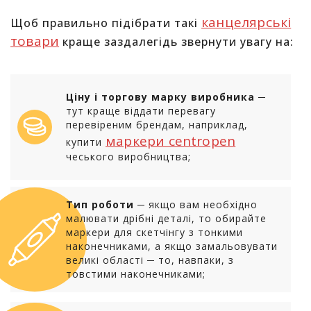
канцелярські
Щоб правильно підібрати такі
товари
краще заздалегідь звернути увагу на:
Ціну і торгову марку виробника
─
тут краще віддати перевагу
перевіреним брендам, наприклад,
маркери centropen
купити
чеського виробництва;
Тип роботи
─ якщо вам необхідно
малювати дрібні деталі, то обирайте
маркери для скетчінгу з тонкими
наконечниками, а якщо замальовувати
великі області ─ то, навпаки, з
товстими наконечниками;