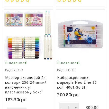
р
и
д
л
я
в
і
д
п
о
ч
и
н
В наявності
В наявності
к
Код: 29454
Код: 31040
у
т
Маркер акриловий 24
Набір акрилових
а
кольори 256-24 мякий
маркерів Neo Line 36
т
наконечник у
кол. 4061-36 SH
у
пластиковому боксі
300.80грн
р
183.30грн
и
з
-
300.80
+