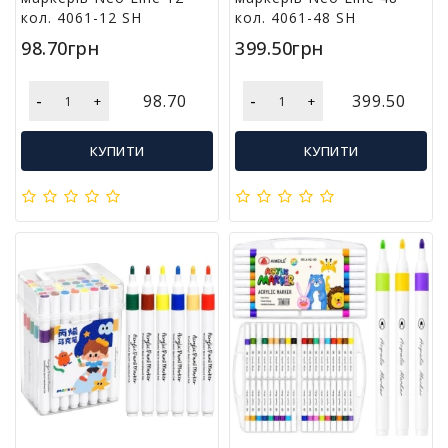
кол. 4061-12 SH
кол. 4061-48 SH
і
й
98.70грн
399.50грн
н
і
т
-
-
98.70
399.50
+
+
о
в
КУПИТИ
КУПИТИ
а
р
и