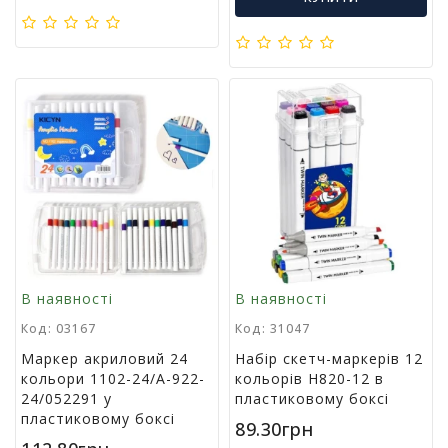
г
р
а
ш
к
и
Н
а
с
т
і
л
ь
В наявності
В наявності
н
і
Код: 03167
Код: 31047
і
Маркер акриловий 24
Набір скетч-маркерів 12
г
кольори 1102-24/A-922-
кольорів H820-12 в
р
24/052291 у
пластиковому боксі
и
пластиковому боксі
89.30грн