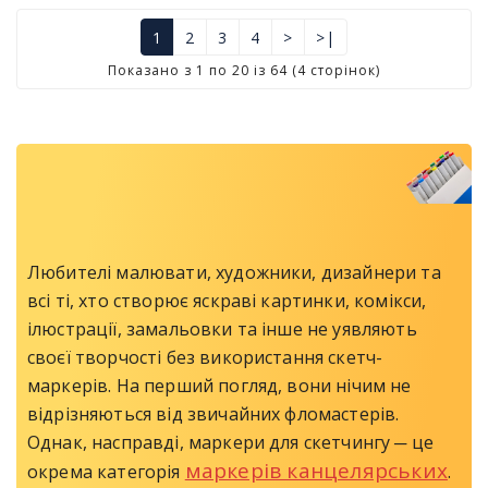
1
2
3
4
>
>|
Показано з 1 по 20 із 64 (4 сторінок)
Любителі малювати, художники, дизайнери та
всі ті, хто створює яскраві картинки, комікси,
ілюстрації, замальовки та інше не уявляють
своєї творчості без використання скетч-
маркерів. На перший погляд, вони нічим не
відрізняються від звичайних фломастерів.
Однак, насправді, маркери для скетчингу ─ це
маркерів канцелярських
окрема категорія
.