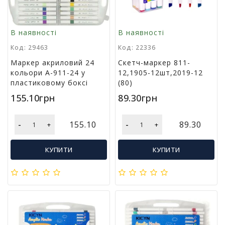
м
у
В наявності
В наявності
Т
Код: 29463
Код: 22336
о
Маркер акриловий 24
Скетч-маркер 811-
в
кольори A-911-24 у
12,1905-12шт,2019-12
а
пластиковому боксі
(80)
р
и
155.10грн
89.30грн
д
л
-
-
я
155.10
89.30
+
+
г
о
КУПИТИ
КУПИТИ
с
п
о
д
а
р
с
т