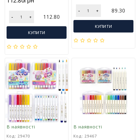
112.80грн
Т
в
-
89.30
+
о
-
112.80
+
р
КУПИТИ
ч
КУПИТИ
і
с
т
ь
т
а
х
о
б
і
Д
и
т
я
В наявності
В наявності
ч
Код: 29470
Код: 29467
а