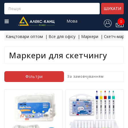
Category
ШУКАТИ
Мова
0
Н
о
Канцтовари оптом
Все для офісу
Маркери
Скетч-марк
в
і
н
Маркери для скетчингу
а
д
х
о
Фільтри
д
ж
е
н
н
я
Х
і