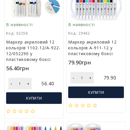
т
и
п
р
В наявності
В наявності
о
Код: 02256
Код: 29462
д
а
Маркер акриловий 12
Маркер акриловий 12
ж
кольорів 1102-12/A-922-
кольорів A-911-12 у
і
12/052290 у
пластиковому боксі
в
пластиковому боксі
79.90грн
56.40грн
В
-
79.90
+
с
-
56.40
+
е
д
КУПИТИ
л
КУПИТИ
я
о
ф
і
с