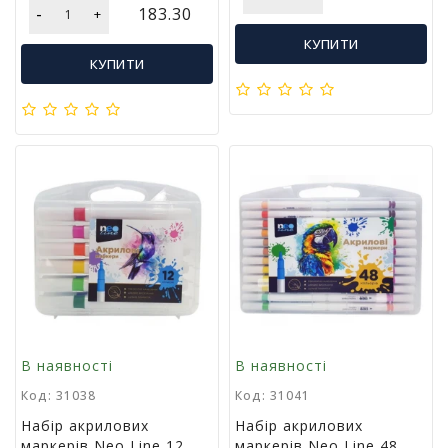
м
-
183.30
+
у
КУПИТИ
КУПИТИ
Х
а
р
ч
о
в
а
у
п
а
к
о
в
к
а
В наявності
В наявності
Код: 31038
Код: 31041
А
Набір акрилових
Набір акрилових
к
маркерів Neo Line 12
маркерів Neo Line 48
ц