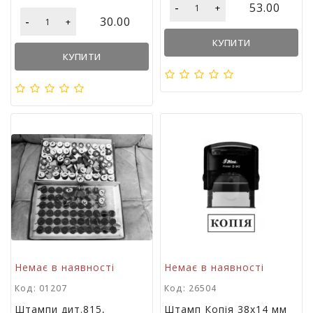
-
53.00
+
і
-
30.00
+
й
н
КУПИТИ
і
КУПИТИ
т
о
в
а
р
и
Немає в наявності
Немає в наявності
Код: 01207
Код: 26504
Штампи дит.815,
Штамп Копія 38х14 мм