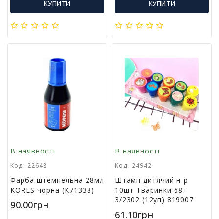
КУПИТИ
КУПИТИ
г
р
а
ш
к
и
Н
а
с
т
і
л
ь
н
В наявності
В наявності
і
Код: 22648
Код: 24942
і
г
Фарба штемпельна 28мл
Штамп дитячий н-р
р
KORES чорна (К71338)
10шт Тваринки 68-
и
3/2302 (12уп) 819007
90.00грн
61.10грн