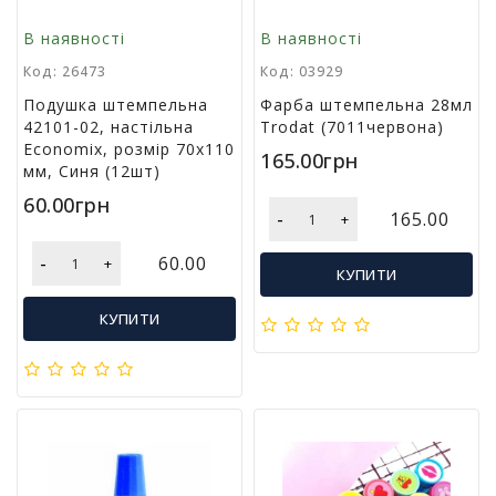
м
В наявності
В наявності
у
Код: 26473
Код: 03929
Т
Подушка штемпельна
Фарба штемпельна 28мл
о
42101-02, настільна
Trodat (7011червона)
в
Economix, розмір 70х110
165.00грн
а
мм, Синя (12шт)
р
60.00грн
и
-
165.00
+
д
л
-
60.00
+
я
КУПИТИ
г
о
КУПИТИ
с
п
о
д
а
р
с
т