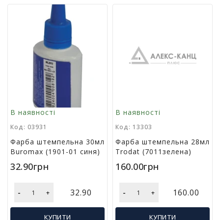
р
и
д
л
я
в
і
д
п
о
ч
В наявності
В наявності
и
н
Код: 03931
Код: 13303
к
Фарба штемпельна 30мл
Фарба штемпельна 28мл
у
Buromax (1901-01 синя)
Trodat (7011зелена)
т
а
32.90грн
160.00грн
т
у
-
-
32.90
160.00
р
+
+
и
з
КУПИТИ
КУПИТИ