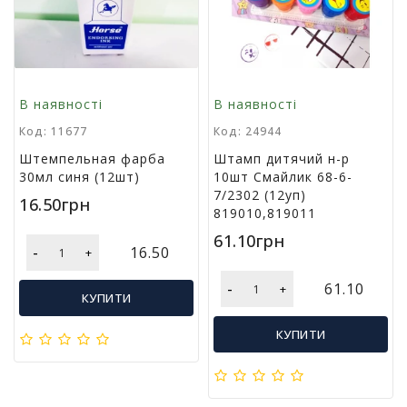
т
и
п
р
о
В наявності
В наявності
д
а
Код: 11677
Код: 24944
ж
Штемпельная фарба
Штамп дитячий н-р
і
30мл синя (12шт)
10шт Смайлик 68-6-
в
7/2302 (12уп)
16.50грн
819010,819011
В
61.10грн
с
-
16.50
+
е
д
-
61.10
+
КУПИТИ
л
я
КУПИТИ
о
ф
і
с