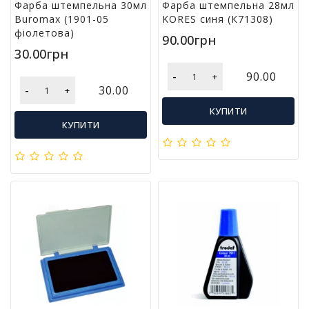
Фарба штемпельна 30мл
Фарба штемпельна 28мл
л
Buromax (1901-05
KORES синя (К71308)
і
фіолетова)
т
90.00грн
е
30.00грн
р
-
90.00
+
а
-
30.00
+
т
у
КУПИТИ
р
КУПИТИ
а
Т
о
в
а
р
и
д
л
я
д
о