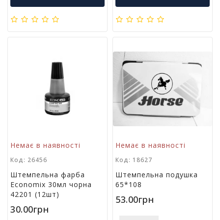
м
у
Х
а
р
ч
о
в
а
у
п
а
к
о
Немає в наявності
Немає в наявності
в
Код: 26456
Код: 18627
к
а
Штемпельна фарба
Штемпельна подушка
Economix 30мл чорна
65*108
42201 (12шт)
53.00грн
А
30.00грн
к
ц