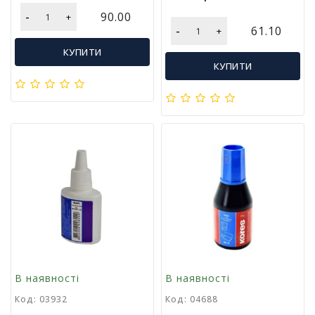
Т
-
90.00
+
в
-
61.10
+
о
р
КУПИТИ
ч
КУПИТИ
і
с
т
ь
т
а
х
о
б
і
Д
и
т
В наявності
В наявності
я
ч
Код: 03932
Код: 04688
а