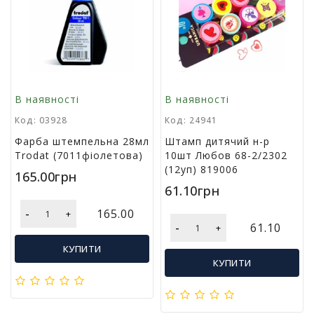
в
а
Т
о
в
В наявності
В наявності
а
р
Код: 03928
Код: 24941
и
Фарба штемпельна 28мл
Штамп дитячий н-р
д
Trodat (7011фіолетова)
10шт Любов 68-2/2302
о
(12уп) 819006
с
165.00грн
в
61.10грн
я
-
165.00
+
т
-
61.10
+
а
КУПИТИ
КУПИТИ
Т
о
в
а