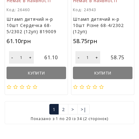
Немає в наявності
Немає в наявності
Код: 26460
Код: 24943
Штамп дитячий н-р
Штамп дитячий н-р
10шт Сердечка 68-
10шт Різне 68-4/2302
5/2302 (12уп) 819009
(12уп)
61.10грн
58.75грн
-
-
61.10
58.75
+
+
КУПИТИ
КУПИТИ
1
2
>
>|
Показано з 1 по 20 із 34 (2 сторінок)