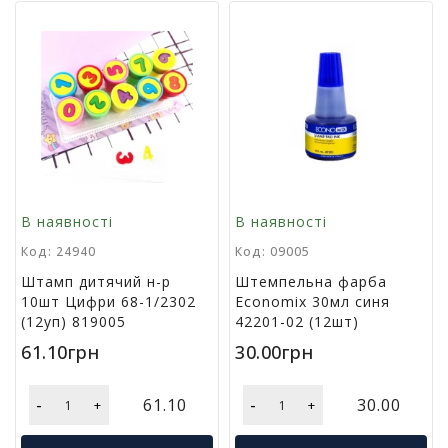
у
К
а
н
ц
е
л
я
р
с
В наявності
В наявності
ь
к
Код: 24940
Код: 09005
і
Штамп дитячий н-р
Штемпельна фарба
т
10шт Цифри 68-1/2302
Economix 30мл синя
о
(12уп) 819005
42201-02 (12шт)
в
61.10грн
30.00грн
а
р
и
-
-
61.10
30.00
+
+
І