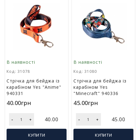
р
и
д
л
я
в
і
д
п
о
В наявності
В наявності
ч
Код: 31078
Код: 31080
и
н
Стрічка для бейджа із
Стрічка для бейджа із
к
карабіном Yes "Anime"
карабіном Yes
у
940331
"Minecraft" 940336
т
40.00грн
45.00грн
а
т
у
-
-
40.00
45.00
+
+
р
и
з
КУПИТИ
КУПИТИ