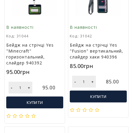
в
а
Т
В наявності
В наявності
о
Код: 31044
Код: 31042
в
а
Бейдж на стрічці Yes
Бейдж на стрічці Yes
р
"Minecraft"
"Fusion" вертикальний,
и
горизонтальний,
слайдер хаки 940396
д
слайдер 940392
85.00грн
о
95.00грн
с
в
-
85.00
+
я
-
95.00
+
т
КУПИТИ
а
КУПИТИ
Т
о
в
а