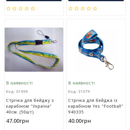
м
у
Х
а
р
ч
о
в
а
у
п
а
к
В наявності
В наявності
о
в
Код: 01999
Код: 31079
к
Стрічка для бейджу з
Стрічка для бейджа із
а
карабіном "Україна"
карабіном Yes "Football"
40см. (50шт)
940335
А
47.00грн
40.00грн
к
ц