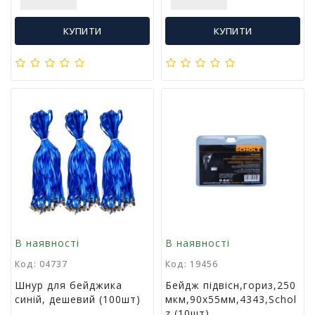
Т
в
КУПИТИ
КУПИТИ
о
р
ч
і
с
т
ь
т
а
х
о
б
і
Д
В наявності
В наявності
и
Код: 04737
Код: 19456
т
я
Шнур для бейджика
Бейдж пiдвiсн,гориз,250
ч
синій, дешевий (100шт)
мкм,90х55мм,4343,Schol
а
z (10шт)