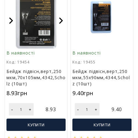
у
К
а
Previous
Next
н
ц
е
л
В наявності
В наявності
я
р
Код: 19454
Код: 19455
с
Бейдж пiдвiсн,верт,250
Бейдж пiдвiсн,верт,250
ь
мкм,70х105мм,4342,Scho
мкм,55х90мм,4344,Schol
к
lz (10шт)
z (10шт)
і
т
8.93грн
9.40грн
о
в
а
-
-
8.93
9.40
+
+
р
и
КУПИТИ
КУПИТИ
І