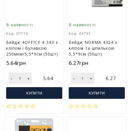
т
и
п
р
В наявності
В наявності
о
Код: 07116
Код: 04743
д
а
Бейдж 4OFFICE 4-343 з
Бейдж NORMA 4324 з
ж
кліпом і булавкою
кліпом та шпилькою
і
250мкм/5,5*9см (50шт)
5,5*9см (50шт)
в
5.64грн
6.27грн
В
-
-
5.64
6.27
+
+
с
е
д
КУПИТИ
КУПИТИ
л
я
о
ф
і
с