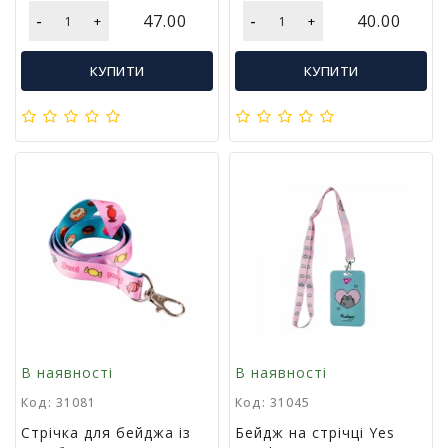
і
-
-
47.00
40.00
+
+
й
н
КУПИТИ
КУПИТИ
і
т
о
в
а
р
и
В наявності
В наявності
Код: 31081
Код: 31045
Стрічка для бейджа із
Бейдж на стрічці Yes