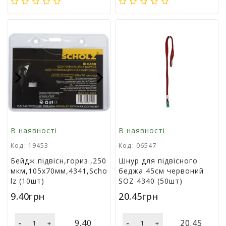
г
р
а
ш
к
и
Previous
Next
Н
а
с
т
і
В наявності
В наявності
л
ь
Код: 19453
Код: 06547
н
Бейдж пiдвiсн,гориз.,250
Шнур для підвісного
і
мкм,105х70мм,4341,Scho
беджа 45см червоний
і
lz (10шт)
SOZ 4340 (50шт)
г
р
9.40грн
20.45грн
и
-
-
9.40
20.45
+
+