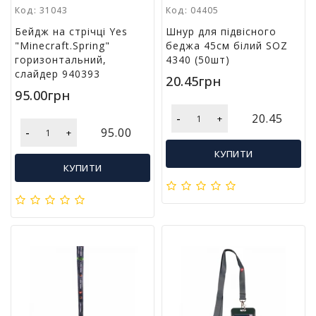
м
Код: 31043
Код: 04405
у
Бейдж на стрічці Yes
Шнур для підвісного
"Minecraft.Spring"
беджа 45см білий SOZ
горизонтальний,
4340 (50шт)
Т
слайдер 940393
о
20.45грн
в
95.00грн
а
-
р
20.45
+
-
и
95.00
+
д
КУПИТИ
л
КУПИТИ
я
г
о
с
п
о
д
а
р
с
т