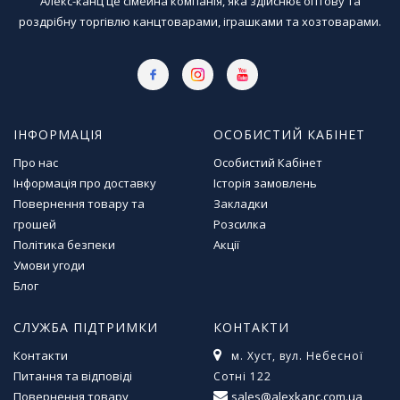
Алекс-канц це сімейна компанія, яка здійснює оптову та
роздрібну торгівлю канцтоварами, іграшками та хозтоварами.
ІНФОРМАЦІЯ
ОСОБИСТИЙ КАБІНЕТ
Про нас
Особистий Кабінет
Інформація про доставку
Історія замовлень
Повернення товару та
Закладки
грошей
Розсилка
Політика безпеки
Акції
Умови угоди
Блог
СЛУЖБА ПІДТРИМКИ
КОНТАКТИ
Контакти
м. Хуст, вул. Небесної
Питання та відповіді
Сотні 122
Повернення товару
sales@alexkanc.com.ua