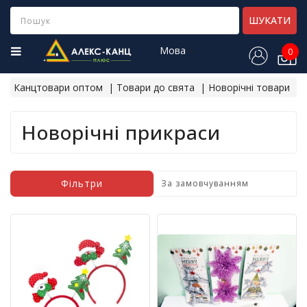
Category
ШУКАТИ
Мова
0
Н
о
Канцтовари оптом
Товари до свята
Новорічні товари
в
і
н
Новорічні прикраси
а
д
х
о
Фільтри
д
ж
е
н
н
я
Х
і