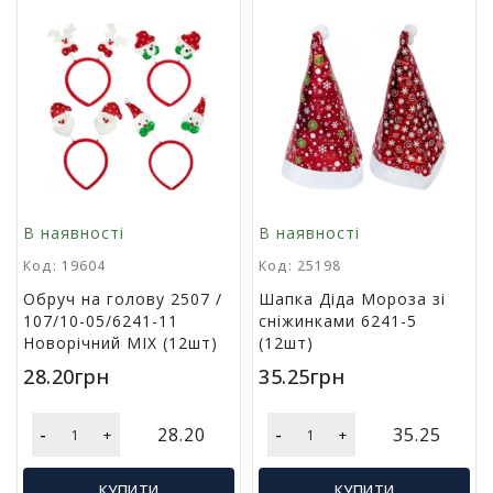
у
К
а
н
ц
е
л
я
р
В наявності
В наявності
с
ь
Код: 19604
Код: 25198
к
Обруч на голову 2507 /
Шапка Діда Мороза зі
і
107/10-05/6241-11
сніжинками 6241-5
т
Новорічний MIX (12шт)
(12шт)
о
в
28.20грн
35.25грн
а
р
и
-
-
28.20
35.25
+
+
І
КУПИТИ
КУПИТИ