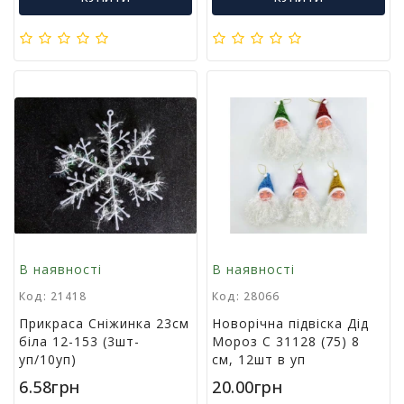
г
р
а
ш
к
и
Н
а
с
т
і
л
ь
В наявності
В наявності
н
і
Код: 21418
Код: 28066
і
Прикраса Сніжинка 23см
Новорічна підвіска Дід
г
біла 12-153 (3шт-
Мороз C 31128 (75) 8
р
уп/10уп)
см, 12шт в уп
и
6.58грн
20.00грн