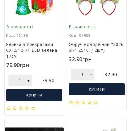
в
а
Т
В наявності
В наявності
о
Код: 22136
Код: 31985
в
а
Ялинка з прикрасами
Обруч новорічний "2026
р
СХ-2/12-71 LED зелена
рік" 2510 (12шт)
и
17см
32.90грн
д
79.90грн
о
с
-
32.90
+
в
-
79.90
+
я
КУПИТИ
т
КУПИТИ
а
Т
о
в
а