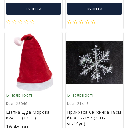
і
КУПИТИ
КУПИТИ
й
н
і
т
о
в
а
р
и
В наявності
В наявності
Код: 28046
Код: 21417
Шапка Діда Мороза
Прикраса Сніжинка 18см
6241-1 (12шт)
біла 12-152 (3шт-
уп/10уп)
16.45грн