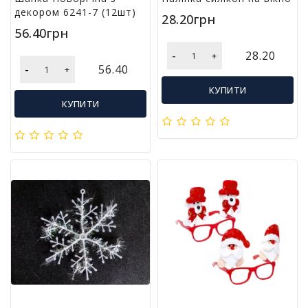
л
декором 6241-7 (12шт)
28.20грн
і
56.40грн
т
е
-
28.20
+
р
-
56.40
+
а
КУПИТИ
т
КУПИТИ
у
р
а
Т
о
в
а
р
и
д
л
я
д
о