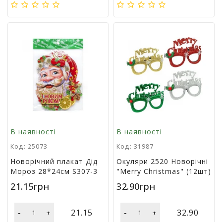
м
у
Х
а
р
ч
о
в
а
у
п
а
В наявності
В наявності
к
о
Код: 25073
Код: 31987
в
Новорічний плакат Дід
Окуляри 2520 Новорічні
к
Мороз 28*24см S307-3
"Merry Christmas" (12шт)
а
21.15грн
32.90грн
А
к
-
-
21.15
32.90
+
+
ц