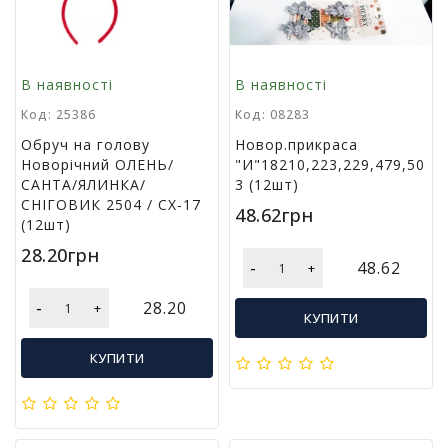
т
и
п
р
В наявності
В наявності
о
Код: 25386
Код: 08283
д
а
Обруч на голову
Новор.прикраса
ж
Новорічний ОЛЕНЬ/
"И"18210,223,229,479,50
і
САНТА/ЯЛИНКА/
3 (12шт)
в
СНІГОВИК 2504 / СХ-17
48.62грн
(12шт)
В
28.20грн
-
48.62
+
с
е
-
28.20
+
д
КУПИТИ
л
я
КУПИТИ
о
ф
і
с