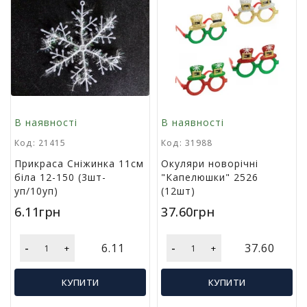
р
и
д
л
я
в
і
д
п
В наявності
В наявності
о
Код: 21415
Код: 31988
ч
и
Прикраса Сніжинка 11см
Окуляри новорічні
н
біла 12-150 (3шт-
"Капелюшки" 2526
к
уп/10уп)
(12шт)
у
6.11грн
37.60грн
т
а
т
-
-
6.11
37.60
+
+
у
р
и
КУПИТИ
КУПИТИ
з