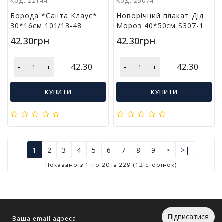
Код: 22144
Код: 25074
Борода *Санта Клаус*
Новорічний плакат Дід
30*16см 101/13-48
Мороз 40*50см S307-1
42.30грн
42.30грн
-
-
42.30
42.30
+
+
КУПИТИ
КУПИТИ
1
2
3
4
5
6
7
8
9
>
>|
Показано з 1 по 20 із 229 (12 сторінок)
Підписатися