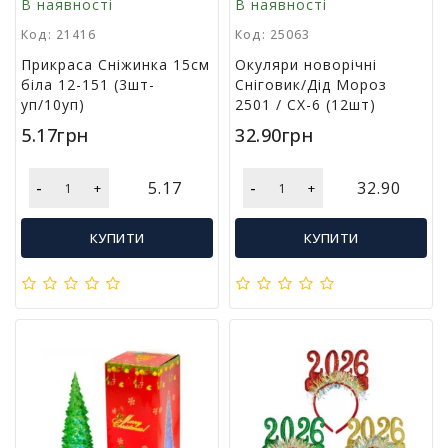
В наявності
В наявності
м
у
Код: 21416
Код: 25063
Прикраса Сніжинка 15см
Окуляри новорічні
біла 12-151 (3шт-
Сніговик/Дід Мороз
Т
уп/10уп)
2501 / СХ-6 (12шт)
о
в
5.17грн
32.90грн
а
р
-
-
и
5.17
32.90
+
+
д
л
КУПИТИ
КУПИТИ
я
г
о
с
п
о
д
а
р
с
т