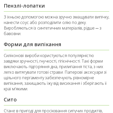
Пензлі-лопатки
З їхньою допомогою можна зручно змащувати випічку,
нанести соус або розподілити олію по деку.
Виробляються із синтетичних матеріалів, рідше ─ з
бавовни.
Форми для випікання
Силіконові вироби користуються популярністю
завдяки зручності, гнучкості, гігієнічності. Такі форми
виключають підгоряння дна, прилипання тіста, з них
легко витягувати готові страви. Паперові аксесуари зі
щільного пергаменту забезпечують рівномірне
випікання, захищають їжу від висихання і зберігають її
краї м'якими.
Сито
Стане в пригоді для просіювання сипучих продуктів,