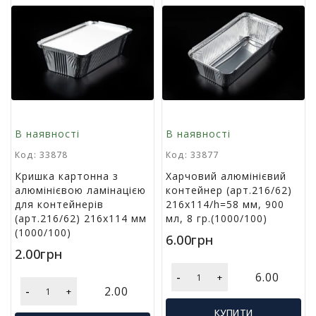
Т
в
о
р
ч
і
с
т
ь
т
В наявності
В наявності
а
Код: 33878
Код: 33877
х
о
Кришка картонна з
Харчовий алюмінієвий
б
алюмінієвою ламінацією
контейнер (арт.216/62)
і
для контейнерів
216х114/h=58 мм, 900
(арт.216/62) 216х114 мм
мл, 8 гр.(1000/100)
(1000/100)
6.00грн
Д
2.00грн
и
т
-
6.00
+
я
-
2.00
+
ч
а
КУПИТИ