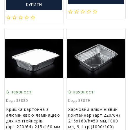
л
КУПИТИ
і
т
е
р
а
т
у
р
а
Т
о
в
а
В наявності
В наявності
р
и
Код: 33880
Код: 33879
д
Кришка картонна з
Харчовий алюмінієвий
л
алюмінієвою ламінацією
контейнер (арт.220/64)
я
для контейнерів
215х160/h=50 мм,1000
д
(арт.220/64) 215х160 мм
мл, 9,1 гр.(1000/100)
о