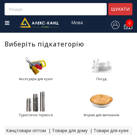
Category
ШУКАТИ
Мова
0
Н
о
в
Виберіть підкатегорію
і
н
а
д
х
о
Аксесуари для кухні
Посуд
д
ж
е
н
н
я
Туристичні термоси
Форми для випікання
Х
Канцтовари оптом
Товари для дому
Товари для кухні
і