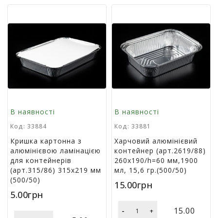
м
у
Х
а
р
ч
о
в
а
у
В наявності
В наявності
п
а
Код: 33884
Код: 33881
к
Кришка картонна з
Харчовий алюмінієвий
о
алюмінієвою ламінацією
контейнер (арт.2619/88)
в
для контейнерів
260х190/h=60 мм,1900
к
(арт.315/86) 315х219 мм
мл, 15,6 гр.(500/50)
а
(500/50)
15.00грн
5.00грн
А
к
-
15.00
+
ц