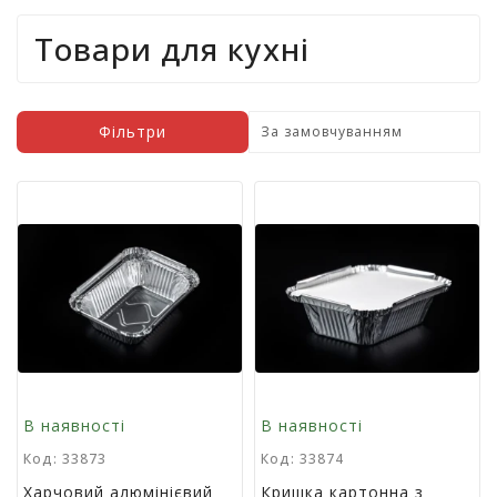
т
Товари для кухні
и
п
р
о
д
Фільтри
а
ж
і
в
В
с
е
д
л
я
о
В наявності
В наявності
ф
і
Код: 33873
Код: 33874
с
Харчовий алюмінієвий
Кришка картонна з