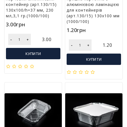
у
контейнер (арт.130/15)
алюмінієвою ламінацією
130х100/h=37 мм, 230
для контейнерів
К
мл,3,1 гр.(1000/100)
(арт.130/15) 130х100 мм
а
(1000/100)
3.00грн
н
1.20грн
ц
е
-
3.00
+
л
-
1.20
+
я
КУПИТИ
р
КУПИТИ
с
ь
к
і
т
о
в
а
р
и
І