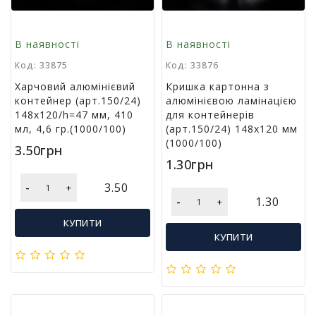
г
р
а
В наявності
В наявності
ш
Код: 33875
Код: 33876
к
и
Харчовий алюмінієвий
Кришка картонна з
контейнер (арт.150/24)
алюмінієвою ламінацією
148х120/h=47 мм, 410
для контейнерів
Н
мл, 4,6 гр.(1000/100)
(арт.150/24) 148х120 мм
а
(1000/100)
с
3.50грн
т
1.30грн
і
-
3.50
л
+
-
1.30
ь
+
н
КУПИТИ
і
КУПИТИ
і
г
р
и