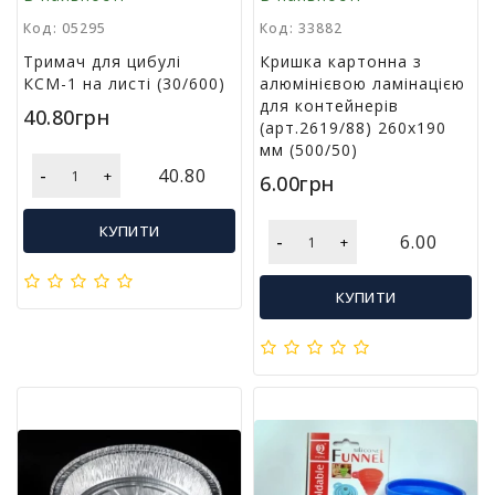
в
Код: 05295
Код: 33882
а
Тримач для цибулі
Кришка картонна з
КСМ-1 на листі (30/600)
алюмінієвою ламінацією
Т
для контейнерів
40.80грн
о
(арт.2619/88) 260х190
в
мм (500/50)
а
-
40.80
+
6.00грн
р
и
д
КУПИТИ
-
6.00
+
о
с
в
КУПИТИ
я
т
а
Т
о
в
а