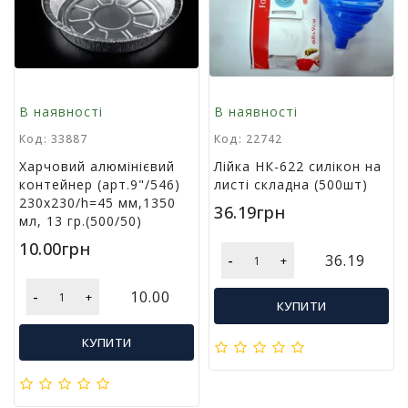
р
и
д
л
я
в
В наявності
В наявності
і
д
Код: 33887
Код: 22742
п
Харчовий алюмінієвий
Лійка НК-622 силікон на
о
контейнер (арт.9"/546)
листі складна (500шт)
ч
230х230/h=45 мм,1350
36.19грн
и
мл, 13 гр.(500/50)
н
10.00грн
к
-
36.19
+
у
т
-
10.00
+
а
КУПИТИ
т
у
КУПИТИ
р
и
з