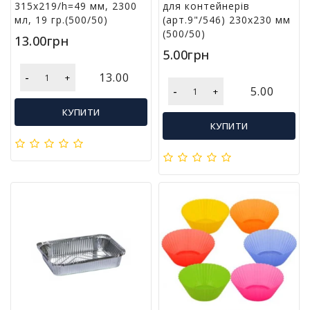
315х219/h=49 мм, 2300
для контейнерів
мл, 19 гр.(500/50)
(арт.9"/546) 230х230 мм
(500/50)
13.00грн
5.00грн
-
13.00
+
-
5.00
+
КУПИТИ
КУПИТИ