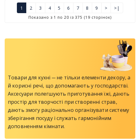
1
2
3
4
5
6
7
8
9
>
>|
Показано з 1 по 20 із 375 (19 сторінок)
Товари для кухні ─ не тільки елементи декору, а
й корисні речі, що допомагають у господарстві.
Аксесуари полегшують приготування їжі, дають
простір для творчості при створенні страв,
дають змогу раціонально організувати систему
зберігання посуду і служать гармонійним
доповненням кімнати.