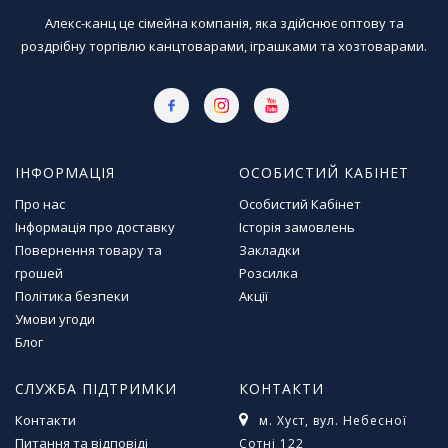
Алекс-канц це сімейна компанія, яка здійснює оптову та
роздрібну торгівлю канцтоварами, іграшками та хозтоварами.
ІНФОРМАЦІЯ
ОСОБИСТИЙ КАБІНЕТ
Про нас
Особистий Кабінет
Інформація про доставку
Історія замовлень
Повернення товару та
Закладки
грошей
Розсилка
Політика безпеки
Акції
Умови угоди
Блог
СЛУЖБА ПІДТРИМКИ
КОНТАКТИ
Контакти
м. Хуст, вул. Небесної
Питання та відповіді
Сотні 122