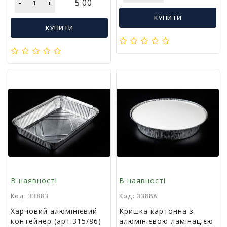
-
5.00
+
і
КУПИТИ
й
КУПИТИ
н
і
т
о
в
а
р
и
В наявності
В наявності
Код: 33883
Код: 33888
Харчовий алюмінієвий
Кришка картонна з
контейнер (арт.315/86)
алюмінієвою ламінацією