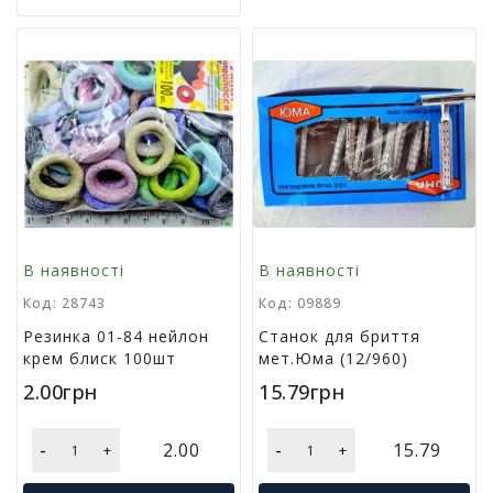
м
у
Х
а
р
ч
о
в
а
у
п
В наявності
В наявності
а
к
Код: 28743
Код: 09889
о
Резинка 01-84 нейлон
Станок для бриття
в
крем блиск 100шт
мет.Юма (12/960)
к
2.00грн
15.79грн
а
А
-
-
2.00
15.79
+
+
к
ц