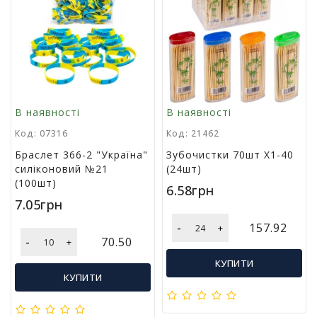
р
и
д
л
я
в
і
д
В наявності
В наявності
п
Код: 07316
Код: 21462
о
ч
Браслет 366-2 "Україна"
Зубочистки 70шт Х1-40
и
силіконовий №21
(24шт)
н
(100шт)
6.58грн
к
7.05грн
у
т
-
157.92
+
а
-
70.50
+
т
у
КУПИТИ
р
КУПИТИ
и
з