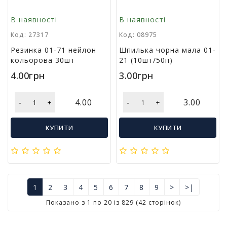
В наявності
В наявності
Код: 27317
Код: 08975
Резинка 01-71 нейлон
Шпилька чорна мала 01-
кольорова 30шт
21 (10шт/50п)
4.00грн
3.00грн
-
-
4.00
3.00
+
+
КУПИТИ
КУПИТИ
1
2
3
4
5
6
7
8
9
>
>|
Показано з 1 по 20 із 829 (42 сторінок)