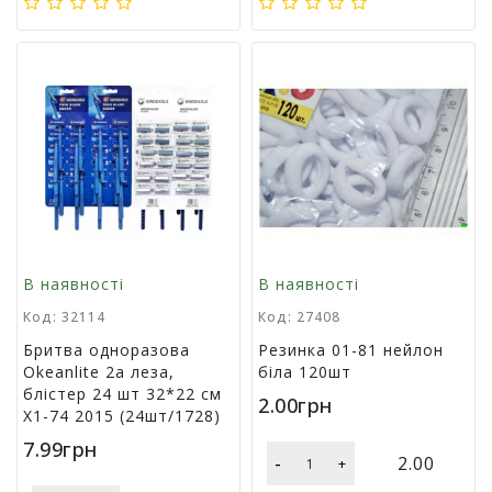
г
р
а
ш
к
и
Н
а
с
т
і
В наявності
В наявності
л
ь
Код: 32114
Код: 27408
н
Бритва одноразова
Резинка 01-81 нейлон
і
Okeanlite 2а леза,
біла 120шт
і
блістер 24 шт 32*22 см
г
2.00грн
X1-74 2015 (24шт/1728)
р
и
7.99грн
-
2.00
+