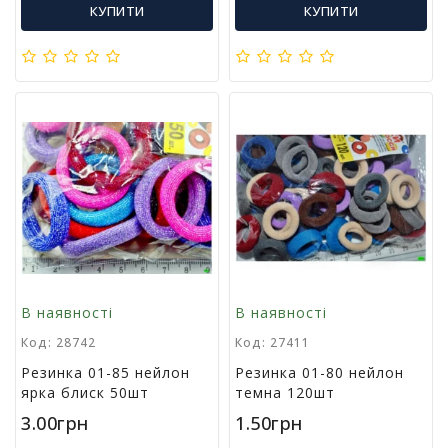
КУПИТИ
КУПИТИ
і
й
н
і
т
о
в
а
р
и
В наявності
В наявності
Код: 28742
Код: 27411
Резинка 01-85 нейлон
Резинка 01-80 нейлон
ярка блиск 50шт
темна 120шт
3.00грн
1.50грн