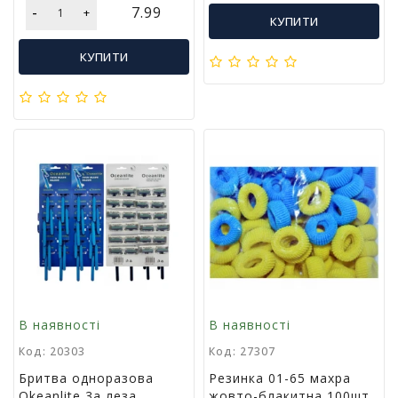
Т
-
7.99
+
КУПИТИ
в
о
КУПИТИ
р
ч
і
с
т
ь
т
а
х
о
б
і
Д
и
В наявності
В наявності
т
Код: 20303
Код: 27307
я
ч
Бритва одноразова
Резинка 01-65 махра
а
Okeanlite 3а леза,
жовто-блакитна 100шт