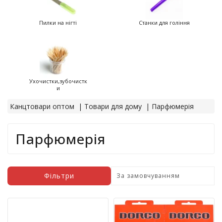
т
и
Пилки на нігті
Станки для гоління
п
р
о
д
а
ж
Ухочистки,зубочистк
і
и
в
Канцтовари оптом
Товари для дому
Парфюмерія
В
с
Парфюмерія
е
д
л
я
Фільтри
о
ф
і
с