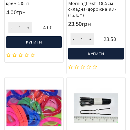
крем 50шт
Morningfresh 18,5см
складна-дорожна 937
4.00грн
(12 шт)
23.50грн
-
4.00
+
-
23.50
+
КУПИТИ
КУПИТИ