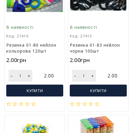
в
а
Т
В наявності
В наявності
о
Код: 27410
Код: 27415
в
а
Резинка 01-80 нейлон
Резинка 01-83 нейлон
р
кольорова 120шт
чорна 100шт
и
2.00грн
2.00грн
д
о
с
-
-
2.00
2.00
+
+
в
я
КУПИТИ
КУПИТИ
т
а
Т
о
в
а