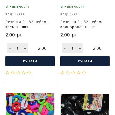
м
В наявності
В наявності
у
Код: 27414
Код: 27413
Резинка 01-82 нейлон
Резинка 01-82 нейлон
Т
крем 100шт
кольорова 100шт
о
в
2.00грн
2.00грн
а
р
-
-
и
2.00
2.00
+
+
д
л
КУПИТИ
КУПИТИ
я
г
о
с
п
о
д
а
р
с
т