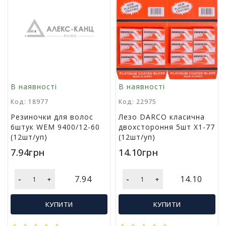
у
К
а
н
ц
е
л
В наявності
В наявності
я
р
Код: 18977
Код: 22975
с
Резиночки для волос
Лезо DARCO класична
ь
6штук WEM 9400/12-60
двохстороння 5шт X1-77
к
(12шт/уп)
(12шт/уп)
і
т
7.94грн
14.10грн
о
в
а
-
-
7.94
14.10
+
+
р
и
КУПИТИ
КУПИТИ
І