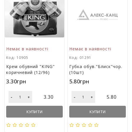
м
у
Х
а
р
ч
о
Немає в наявності
Немає в наявності
в
а
Код: 10905
Код: 01291
у
Крем обувний "KING"
Губка обув."Блиск"чор.
п
коричневий (12/96)
(10шт)
а
3.30грн
5.80грн
к
о
в
-
-
3.30
5.80
+
+
к
а
КУПИТИ
КУПИТИ
А
к
ц