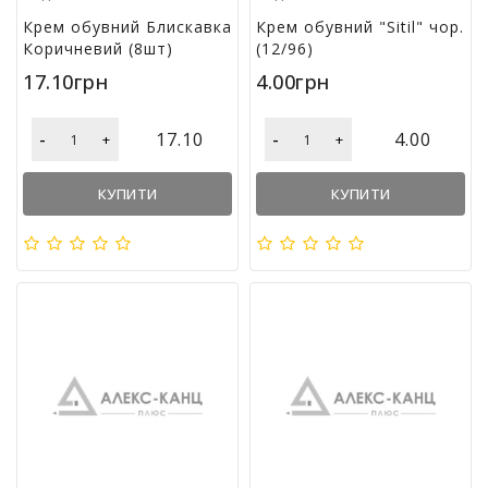
м
Крем обувний Блискавка
Крем обувний "Sitil" чор.
у
Коричневий (8шт)
(12/96)
17.10грн
4.00грн
Т
о
-
-
в
17.10
4.00
+
+
а
р
КУПИТИ
КУПИТИ
и
д
л
я
г
о
с
п
о
д
а
р
с
т