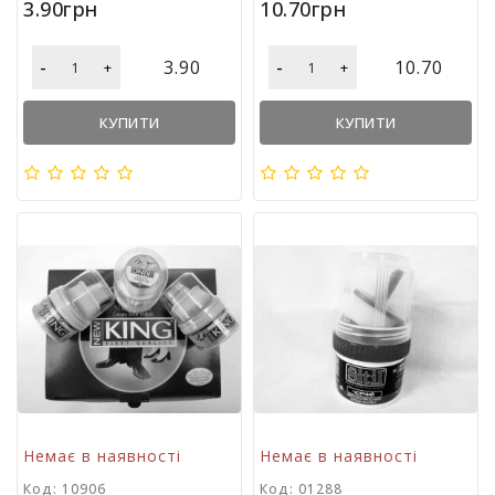
3.90грн
10.70грн
л
і
т
-
-
3.90
10.70
+
+
е
р
КУПИТИ
КУПИТИ
а
т
у
р
а
Т
о
в
а
р
и
д
л
я
Немає в наявності
Немає в наявності
д
о
Код: 10906
Код: 01288