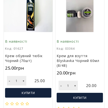
у
К
а
н
ц
е
л
В наявності
В наявності
я
р
Код: 01627
Код: 03364
с
Крем обувний тюбік
Крем для взуття
ь
Чорний (70шт)
Blyskavka Чорний 60мл
к
(8/48)
і
25.00грн
т
20.00грн
о
в
-
25.00
+
а
-
20.00
+
р
КУПИТИ
и
КУПИТИ
І