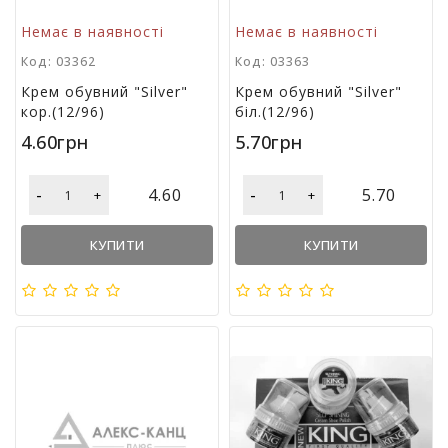
в
Немає в наявності
Немає в наявності
а
Код: 03362
Код: 03363
Т
Крем обувний "Silver"
Крем обувний "Silver"
о
кор.(12/96)
біл.(12/96)
в
4.60грн
5.70грн
а
р
и
-
-
4.60
5.70
+
+
д
о
КУПИТИ
КУПИТИ
с
в
я
т
а
Т
о
в
а