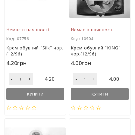
р
и
д
л
я
Немає в наявності
Немає в наявності
в
Код: 07756
Код: 10904
і
д
Крем обувний "Silk" чор.
Крем обувний "KING"
п
(12/96)
чор.(12/96)
о
4.20грн
4.00грн
ч
и
н
-
-
4.20
4.00
+
+
к
у
т
КУПИТИ
КУПИТИ
а
т
у
р
и
з