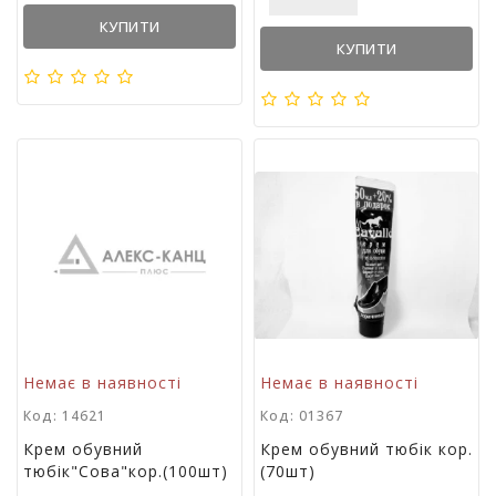
Т
КУПИТИ
в
КУПИТИ
о
р
ч
і
с
т
ь
т
а
х
о
б
і
Д
Немає в наявності
Немає в наявності
и
Код: 14621
Код: 01367
т
я
Крем обувний
Крем обувний тюбік кор.
ч
тюбік"Сова"кор.(100шт)
(70шт)
а