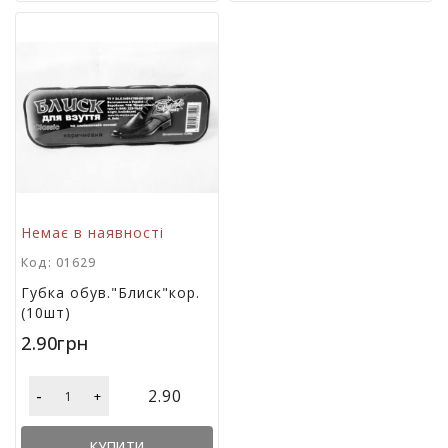
і
й
н
і
т
о
в
а
р
и
Немає в наявності
Код: 01629
Губка обув."Блиск"кор.
(10шт)
2.90грн
-
2.90
+
КУПИТИ