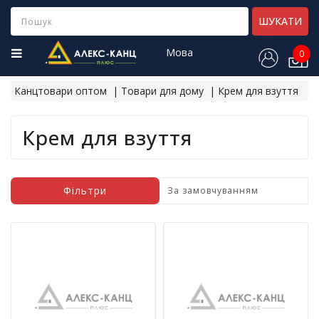
Category
ШУКАТИ
Мова
0
Н
о
Канцтовари оптом
Товари для дому
Крем для взуття
в
і
н
Крем для взуття
а
д
х
о
Фільтри
д
ж
е
н
н
я
Х
і