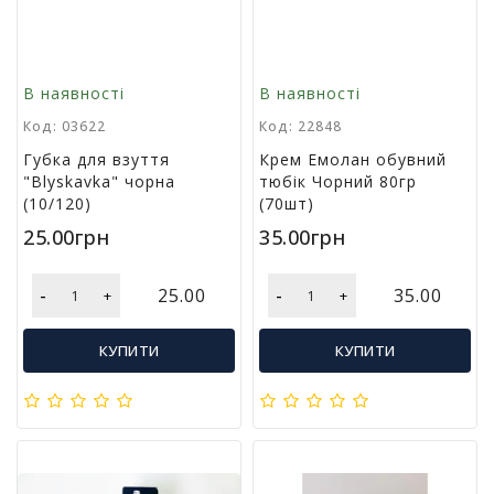
т
и
п
р
В наявності
В наявності
о
Код: 03622
Код: 22848
д
а
Губка для взуття
Крем Емолан обувний
ж
"Blyskavka" чорна
тюбік Чорний 80гр
і
(10/120)
(70шт)
в
25.00грн
35.00грн
В
-
-
25.00
35.00
+
+
с
е
д
КУПИТИ
КУПИТИ
л
я
о
ф
і
с