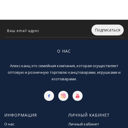
Т
в
о
р
ч
Подписаться
е
с
т
в
О НАС
о
и
х
Алекс-канц это семейная компания, которая осуществляет
о
оптовую и розничную торговлю канцтоварами, игрушками и
б
хозтоварами.
б
и
Д
е
т
ИНФОРМАЦИЯ
ЛИЧНЫЙ КАБИНЕТ
с
О нас
Личный кабинет
к