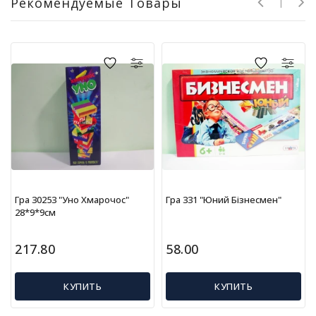
Рекомендуемые Товары
р
у
ш
к
и
Н
а
с
т
о
л
ь
Гра 30253 "Уно Хмарочос"
Гра 331 "Юний Бізнесмен"
н
28*9*9см
ы
е
и
217.80
58.00
г
р
ы
КУПИТЬ
КУПИТЬ