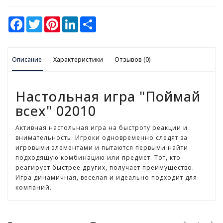
К
F
T
P
L
S
а
a
w
i
i
h
н
c
i
n
n
a
e
t
t
k
r
ц
b
t
e
e
e
е
Описание
o
e
Характеристики
r
d
Отзывов (0)
л
o
r
e
I
я
k
s
n
t
р
Настольная игра "Поймай
с
к
всех" 02010
и
е
Активная настольная игра на быстроту реакции и
т
внимательность. Игроки одновременно следят за
о
игровыми элементами и пытаются первыми найти
в
подходящую комбинацию или предмет. Тот, кто
а
реагирует быстрее других, получает преимущество.
р
Игра динамичная, веселая и идеально подходит для
ы
компаний.
И
г