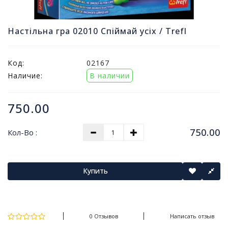
и
т
ы
Настільна гра 02010 Спіймай усіх / Trefl
п
р
о
Код:
02167
д
Наличие:
В наличии
а
ж
750.00
В
с
750.00
Кол-Во :
е
д
л
я
Купить
о
ф
и
с
0 Отзывов
Написать отзыв
а