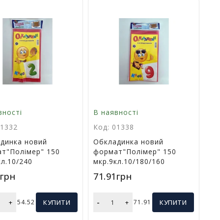
вності
В наявності
01332
Код: 01338
динка новий
Обкладинка новий
т"Полімер" 150
формат"Полімер" 150
кл.10/240
мкр.9кл.10/180/160
2грн
71.91грн
-
+
54.52
КУПИТИ
+
71.91
КУПИТИ