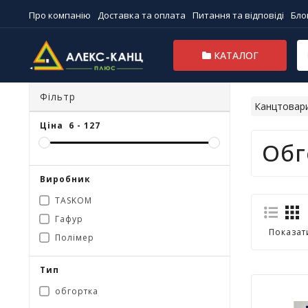
Про компанію
Доставка та оплата
Питання та відповіді
Бло
КАТАЛОГ
Фільтр
Канцтовар
Ціна
6
-
127
Обг
Виробник
TASKOM
Гафур
Показат
Полімер
Тип
обгортка