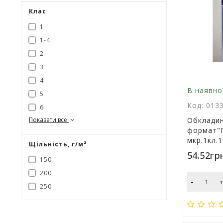
Клас
1
1-4
2
3
4
В наявно
5
Код: 013
6
Показати все
Обкладин
формат"П
мкр.1кл.
Щільність, г/м²
54.52гр
150
200
-
250