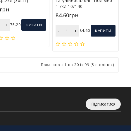
кр.2кл.(30шт)
та універсальні "Полімер
" 7кл.10/140
0грн
84.60грн
+
75.20
КУПИТИ
-
+
84.60
КУПИТИ
Показано з 1 по 20 із 99 (5 сторінок)
Підписатися