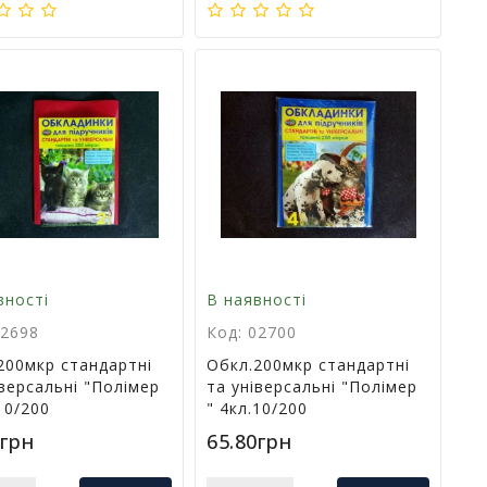
вності
В наявності
02698
Код: 02700
200мкр стандартні
Обкл.200мкр стандартні
іверсальні "Полімер
та універсальні "Полімер
10/200
" 4кл.10/200
0грн
65.80грн