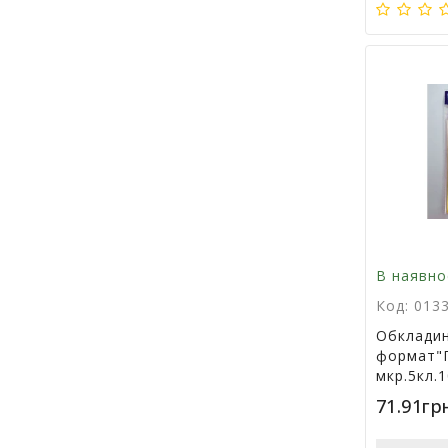
В наявно
Код: 013
Обкладин
формат"П
мкр.5кл.
71.91гр