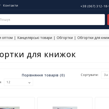
г
Контакти
+38 (067) 312-18
и оптом
Канцелярські товари
Обгортки
Обгортки для кни
ортки для книжок
Порівняння товарів (0)
Сортувати:
и