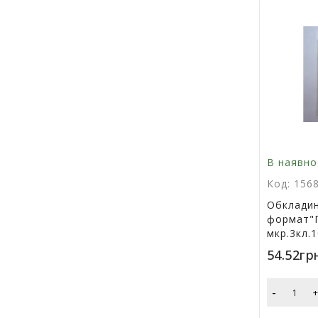
В наявно
Код: 156
Обкладин
формат"П
мкр.3кл.
54.52гр
-