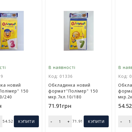
сті
В наявності
В ная
89
Код: 01336
Код: 
ка новий
Обкладинка новий
Обкла
олімер" 150
формат"Полімер" 150
форма
10/240
мкр.7кл.10/180
мкр.2
н
71.91грн
54.5
-
-
+
54.52
КУПИТИ
+
71.91
КУПИТИ