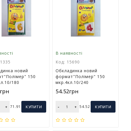
вності
В наявності
01335
Код: 15690
динка новий
Обкладинка новий
т"Полімер" 150
формат"Полімер" 150
кл.10/180
мкр.4кл.10/240
1грн
54.52грн
-
+
71.91
КУПИТИ
+
54.52
КУПИТИ