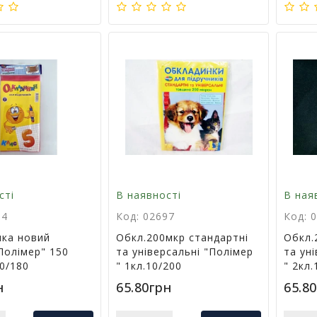
сті
В наявності
В ная
34
Код: 02697
Код: 
ка новий
Обкл.200мкр стандартні
Обкл.
олімер" 150
та універсальні "Полімер
та ун
10/180
" 1кл.10/200
" 2кл.
н
65.80грн
65.8