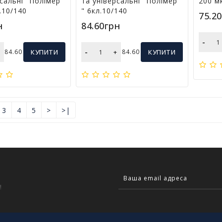
рсальні "Полімер
та універсальні "Полімер
200 м
.10/140
" 6кл.10/140
75.2
н
84.60грн
-
-
+
84.60
КУПИТИ
+
84.60
КУПИТИ
3
4
5
>
>|
!