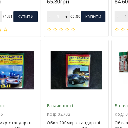
н
65.80грн
84.6
-
-
+
71.91
КУПИТИ
+
65.80
КУПИТИ
сті
В наявності
В ная
06
Код: 02702
Код: 
мкр стандартні
Обкл.200мкр стандартні
Обкла