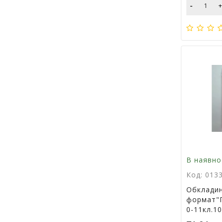
-
В наявно
Код: 013
Обкладин
формат"
0-11кл.1