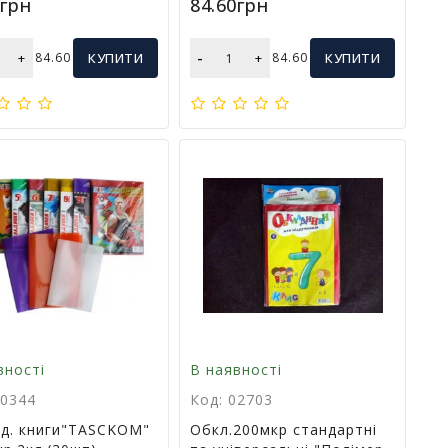
0грн
84.60грн
-
+
84.60
КУПИТИ
+
84.60
КУПИТИ
вності
В наявності
00344
Код: 02703
д. книги"TASCKOM"
Обкл.200мкр стандартні