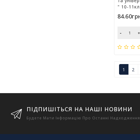
та уніве
" 10-11кл
84.60гр
-
1
2
ПІДПИШІТЬСЯ НА НАШІ НОВИНИ
Будете Мати Інформацію Про Останні Надходження