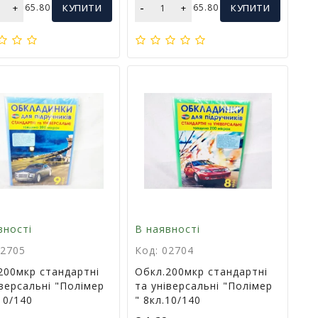
-
+
65.80
КУПИТИ
+
65.80
КУПИТИ
вності
В наявності
02705
Код: 02704
200мкр стандартні
Обкл.200мкр стандартні
іверсальні "Полімер
та універсальні "Полімер
10/140
" 8кл.10/140