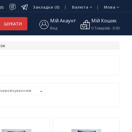
Закладки (0)
Валюта
Мова
-95
Мій Акаунт
Мій Кошик
ШУКАТИ
Вхід
0 Товар(ів) - 0.00
жок