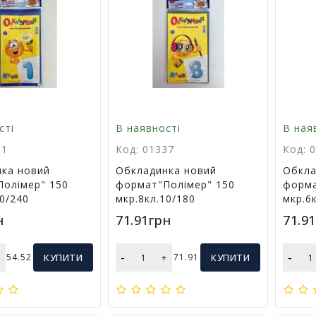
сті
В наявності
В ная
31
Код: 01337
Код: 
ка новий
Обкладинка новий
Обкла
олімер" 150
формат"Полімер" 150
форма
10/240
мкр.8кл.10/180
мкр.6
н
71.91грн
71.9
-
-
+
54.52
КУПИТИ
+
71.91
КУПИТИ