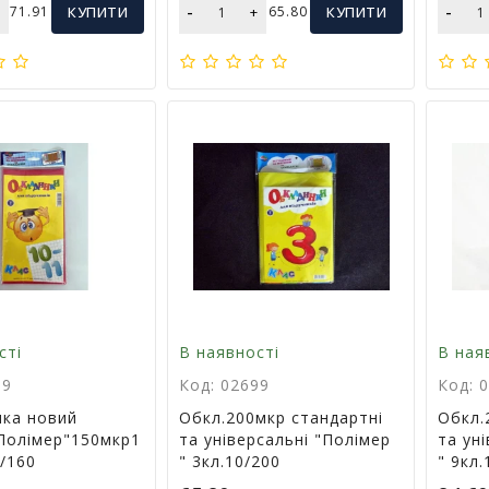
-
-
+
71.91
КУПИТИ
+
65.80
КУПИТИ
сті
В наявності
В ная
39
Код: 02699
Код: 
ка новий
Обкл.200мкр стандартні
Обкл.
Полімер"150мкр1
та універсальні "Полімер
та ун
0/160
" 3кл.10/200
" 9кл.