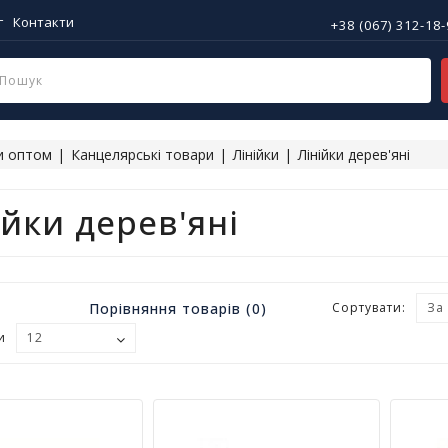
г
Контакти
+38 (067) 312-18
и оптом
Канцелярські товари
Лінійки
Лінійки дерев'яні
ійки дерев'яні
Порівняння товарів (0)
Сортувати:
и