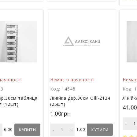
наявності
Немає в наявності
Немає
23
Код: 14545
Код: 
дер.30см таблиця
Лінійка дер.30см Olli-2134
Ліній
 (12шт)
(25шт)
41.0
1.00грн
-
-
+
6.00
КУПИТИ
+
1.00
КУПИТИ