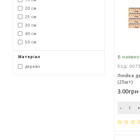
20 см
25 см
30 см
40 см
50 см
В наявно
Матеріал
Код: 007
дерево
Лінійка д
(25шт)
3.00грн
-