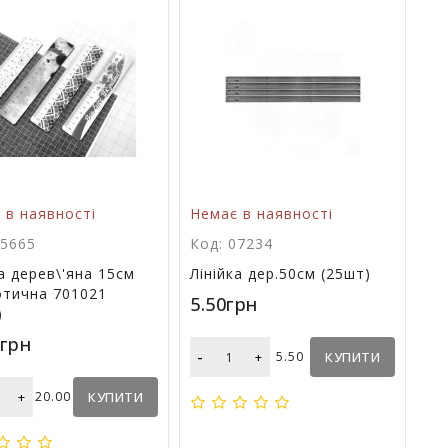
 в наявності
Немає в наявності
25665
Код: 07234
ка дерев\'яна 15см
Лінійка дер.50см (25шт)
отична 701021
5.50грн
)
0грн
-
+
5.50
КУПИТИ
+
20.00
КУПИТИ