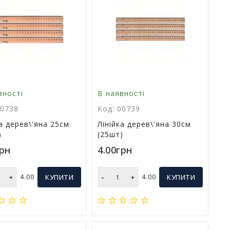
вності
В наявності
00738
Код: 00739
ка дерев\'яна 25см
Лінійка дерев\'яна 30см
)
(25шт)
грн
4.00грн
-
+
4.00
КУПИТИ
+
4.00
КУПИТИ