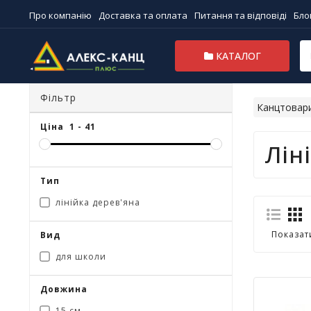
Про компанію
Доставка та оплата
Питання та відповіді
Бло
КАТАЛОГ
Фільтр
Канцтовар
Ціна
1
-
41
Лін
Тип
лінійка дерев'яна
Показат
Вид
для школи
Довжина
15 см