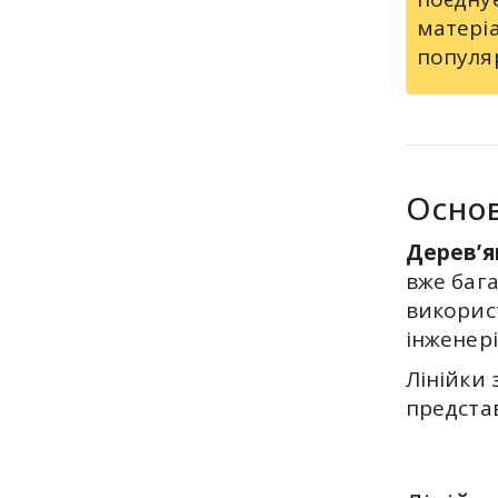
матеріа
популяр
Основ
Дерев’я
вже бага
використ
інженері
Лінійки 
предста