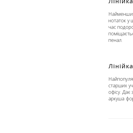
Лінійка
Найменший
нотаток у 
час подоро
поміщаєтьс
пенал.
Лінійка
Найпопуля
старших учн
офісу. Дає
аркуша фо