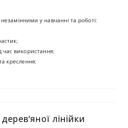
 незамінними у навчанні та роботі:
ластик;
д час використання;
та креслення;
дерев’яної лінійки