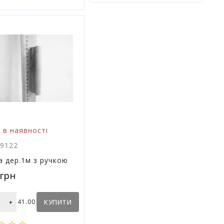
 в наявності
19122
ка дер.1м з ручкою
0грн
+
41.00
КУПИТИ