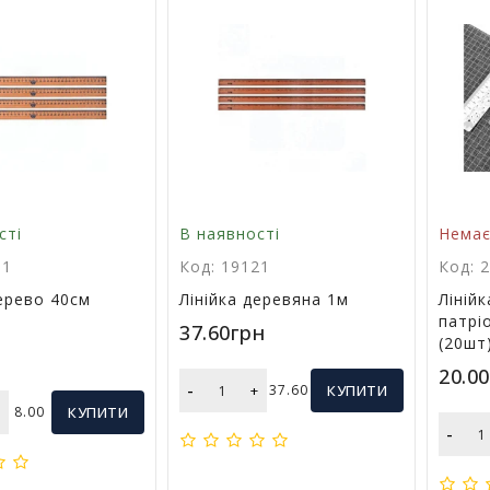
сті
В наявності
Немає
31
Код: 19121
Код: 
дерево 40см
Лінійка деревяна 1м
Ліній
патрі
37.60грн
(20шт
20.0
-
+
37.60
КУПИТИ
+
8.00
КУПИТИ
-