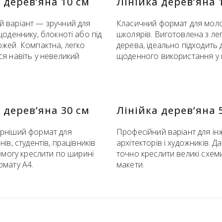
 дерев’яна 10 см
Лінійка дерев’яна 
 варіант — зручний для
Класичний формат для мол
щоденнику, блокноті або під
школярів. Виготовлена з ле
жей. Компактна, легко
дерева, ідеально підходить 
я навіть у невеликий
щоденного використання у 
 дерев’яна 30 см
Лінійка дерев’яна 
рніший формат для
Професійний варіант для ін
ів, студентів, працівників
архітекторів і художників. Д
 змогу креслити по ширині
точно креслити великі схем
рмату А4.
макети.