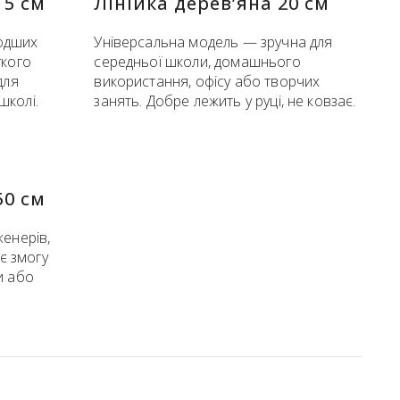
15 см
Лінійка дерев’яна 20 см
одших
Універсальна модель — зручна для
гкого
середньої школи, домашнього
для
використання, офісу або творчих
школі.
занять. Добре лежить у руці, не ковзає.
50 см
женерів,
ає змогу
и або