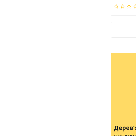
Дерев’
поєднує