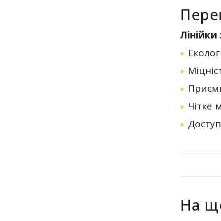
Пере
Лінійки
Еколог
Міцніс
Приємн
Чітке 
Доступ
На що