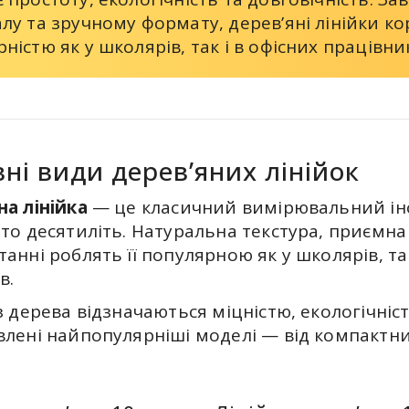
лу та зручному формату, дерев’яні лінійки к
ністю як у школярів, так і в офісних працівни
ні види дерев’яних лінійок
на лінійка
— це класичний вимірювальний інс
то десятиліть. Натуральна текстура, приємна 
анні роблять її популярною як у школярів, так
в.
з дерева відзначаються міцністю, екологічніс
влені найпопулярніші моделі — від компактни