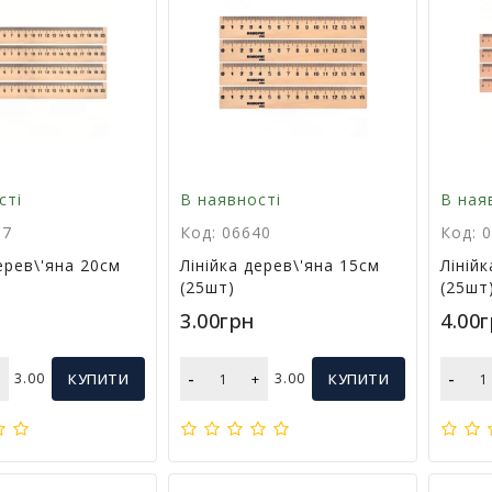
сті
В наявності
В ная
37
Код: 06640
Код: 
ерев\'яна 20см
Лінійка дерев\'яна 15см
Ліній
(25шт)
(25шт
3.00грн
4.00
-
-
+
3.00
КУПИТИ
+
3.00
КУПИТИ