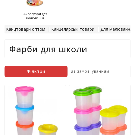
т
и
Аксесуари для
п
малювання
р
Канцтовари оптом
Канцелярські товари
Для малювання
о
д
а
Фарби для школи
ж
і
в
Фільтри
В
с
е
д
л
я
о
ф
і
с