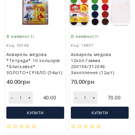
г
р
а
ш
к
и
В наявності
В наявності
Код: 00168
Код: 18897
Н
Акварель медова
Акварель медова
а
*Тетрада* 10 кольорів
12кол.Гамма
с
*Блискавка*
200106/312046
т
ЗОЛОТО+СРІБЛО (54шт)
Захоплення (12шт)
і
л
40.00грн
70.00грн
ь
н
-
-
40.00
70.00
+
+
і
і
г
КУПИТИ
КУПИТИ
р
и