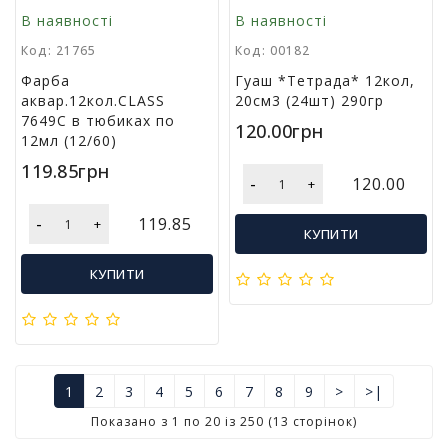
В наявності
В наявності
Код: 21765
Код: 00182
Фарба
Гуаш *Тетрада* 12кол,
аквар.12кол.CLASS
20см3 (24шт) 290гр
7649С в тюбиках по
120.00грн
12мл (12/60)
119.85грн
-
120.00
+
-
119.85
+
КУПИТИ
КУПИТИ
1
2
3
4
5
6
7
8
9
>
>|
Показано з 1 по 20 із 250 (13 сторінок)