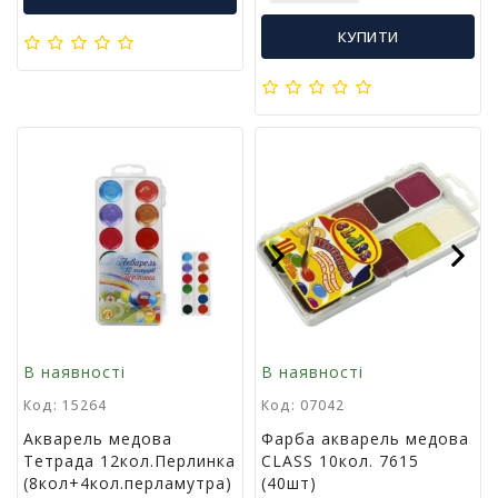
л
і
КУПИТИ
т
е
р
а
т
у
р
а
Previous
Next
Т
о
в
а
р
В наявності
В наявності
и
д
Код: 15264
Код: 07042
л
Акварель медова
Фарба акварель медова
я
Тетрада 12кол.Перлинка
CLASS 10кол. 7615
д
(8кол+4кол.перламутра)
(40шт)
о