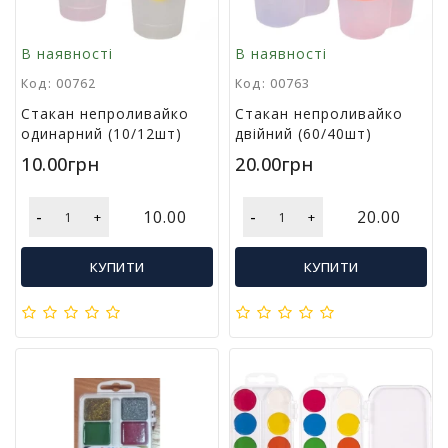
у
К
В наявності
В наявності
а
Код: 00762
Код: 00763
н
ц
Стакан непроливайко
Стакан непроливайко
е
одинарний (10/12шт)
двійний (60/40шт)
л
10.00грн
20.00грн
я
р
с
-
-
10.00
20.00
+
+
ь
к
КУПИТИ
КУПИТИ
і
т
о
в
а
р
и
І