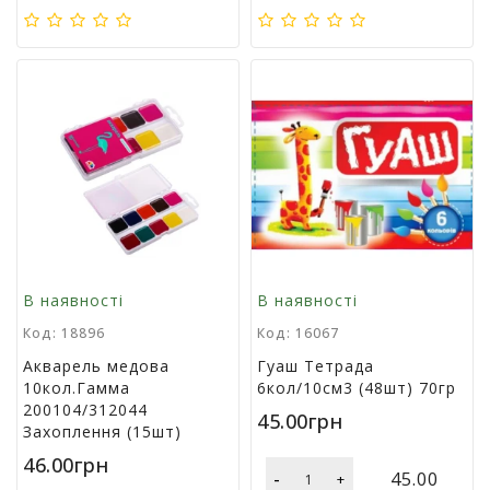
і
й
н
і
т
о
в
а
р
и
В наявності
В наявності
Код: 18896
Код: 16067
Акварель медова
Гуаш Тетрада
10кол.Гамма
6кол/10см3 (48шт) 70гр
200104/312044
45.00грн
Захоплення (15шт)
46.00грн
-
45.00
+