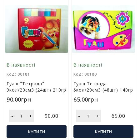
м
у
Х
а
р
ч
о
в
а
В наявності
В наявності
у
п
Код: 00181
Код: 00180
а
Гуаш "Тетрада"
Гуаш Тетрада
к
9кол/20см3 (24шт) 210гр
6кол/20см3 (48шт) 140гр
о
в
90.00грн
65.00грн
к
а
-
-
90.00
65.00
+
+
А
КУПИТИ
КУПИТИ
к
ц