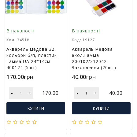
р
и
д
л
я
В наявності
В наявності
в
Код: 34518
Код: 19127
і
д
Акварель медова 32
Акварель медова
п
кольори б/п, пластик
8кол.Гамма
о
Гамма UA 24*14см
200102/312042
ч
400124 (5шт)
Захоплення (20шт)
и
170.00грн
40.00грн
н
к
у
-
-
170.00
40.00
+
+
т
а
т
КУПИТИ
КУПИТИ
у
р
и
з