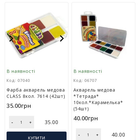
Т
в
о
р
ч
і
с
Previous
Next
т
ь
т
а
В наявності
В наявності
х
о
Код: 07040
Код: 06707
б
Фарба акварель медова
Акварель медова
і
CLASS 8кол. 7614 (42шт)
*Тетрада*
10кол.*Карамелька*
35.00грн
Д
(54шт)
и
40.00грн
т
-
35.00
+
я
ч
-
40.00
+
а
КУПИТИ