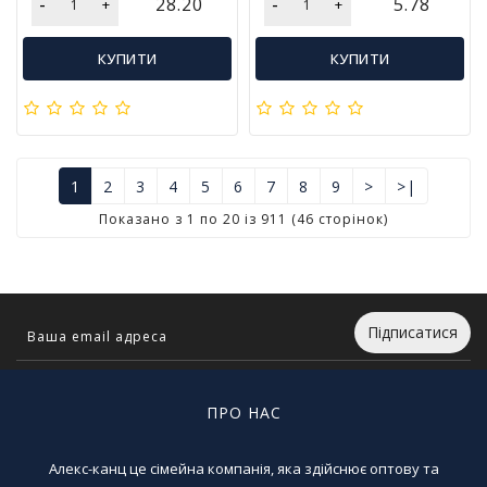
-
-
28.20
5.78
+
+
КУПИТИ
КУПИТИ
1
2
3
4
5
6
7
8
9
>
>|
Показано з 1 по 20 із 911 (46 сторінок)
Підписатися
ПРО НАС
Алекс-канц це сімейна компанія, яка здійснює оптову та