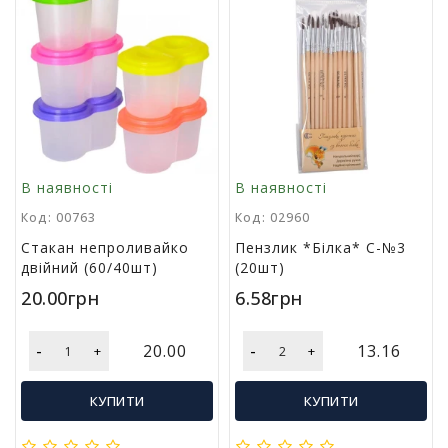
Т
в
о
р
ч
і
с
т
ь
В наявності
В наявності
т
а
Код: 00763
Код: 02960
х
Стакан непроливайко
Пензлик *Білка* С-№3
о
двійний (60/40шт)
(20шт)
б
і
20.00грн
6.58грн
Д
-
-
20.00
13.16
+
+
и
т
я
КУПИТИ
КУПИТИ
ч
а