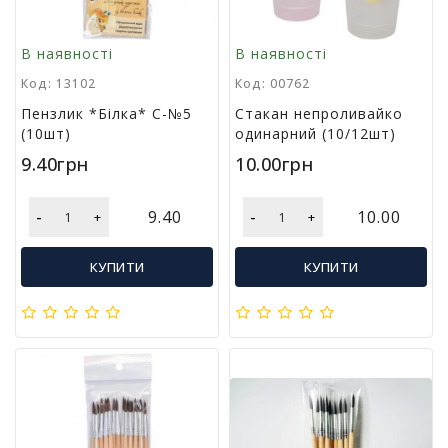
у
К
В наявності
В наявності
а
Код: 13102
Код: 00762
н
ц
Пензлик *Білка* С-№5
Стакан непроливайко
е
(10шт)
одинарний (10/12шт)
л
9.40грн
10.00грн
я
р
с
-
-
9.40
10.00
+
+
ь
к
КУПИТИ
КУПИТИ
і
т
о
в
а
р
и
І