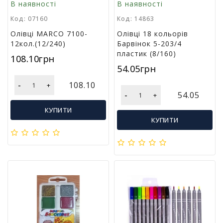
м
В наявності
В наявності
у
Код: 07160
Код: 14863
Олівці MARCO 7100-
Олівці 18 кольорів
Х
12кол.(12/240)
Барвінок 5-203/4
а
пластик (8/160)
р
108.10грн
ч
54.05грн
о
-
108.10
+
в
-
54.05
+
а
у
КУПИТИ
п
КУПИТИ
а
к
о
в
к
а
А
к
ц