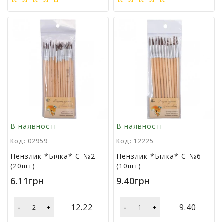
л
і
т
е
р
а
т
у
р
а
Т
В наявності
В наявності
о
в
Код: 02959
Код: 12225
а
Пензлик *Білка* С-№2
Пензлик *Білка* С-№6
р
(20шт)
(10шт)
и
6.11грн
9.40грн
д
л
я
-
-
12.22
9.40
+
+
д
о