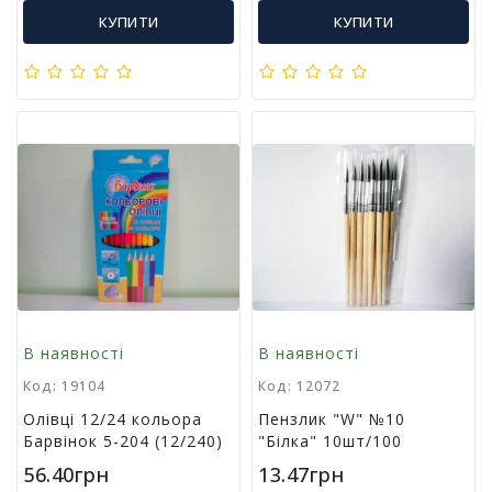
м
КУПИТИ
КУПИТИ
у
Т
о
в
а
р
и
д
л
я
г
о
с
В наявності
В наявності
п
о
Код: 19104
Код: 12072
д
Олівці 12/24 кольора
Пензлик "W" №10
а
Барвінок 5-204 (12/240)
"Білка" 10шт/100
р
с
56.40грн
13.47грн
т