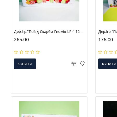
Дер.ігр."Поїзд Скарби Гномів LP-" 12930
Дер.ігр."П
265.00
176.00
КУПИТИ
КУПИТИ