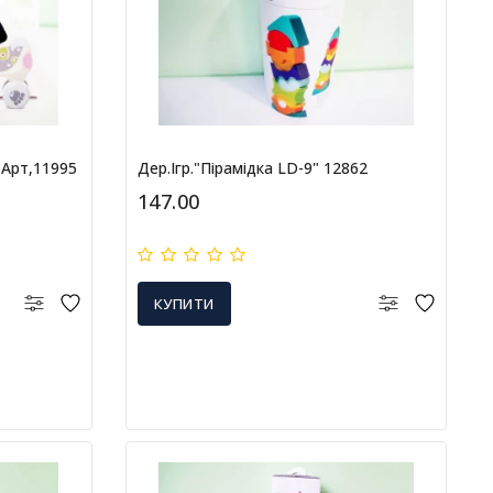
"арт,11995
Дер.ігр."Пірамідка LD-9" 12862
147.00
КУПИТИ