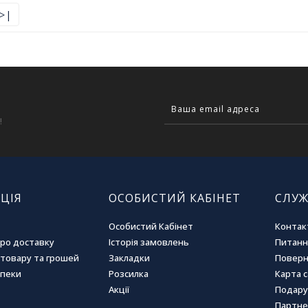
>|
!
ЦІЯ
ОСОБИСТИЙ КАБІНЕТ
СЛУЖ
Особистий Кабінет
Контак
про доставку
Історія замовлень
Питання
товару та грошей
Закладки
Поверн
зпеки
Розсилка
Карта 
Акції
Подару
Партне