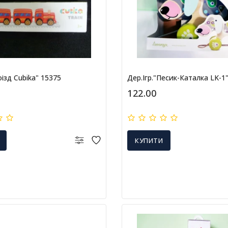
оізд Cubika" 15375
Дер.ігр."Песик-Каталка LK-1
122.00
КУПИТИ