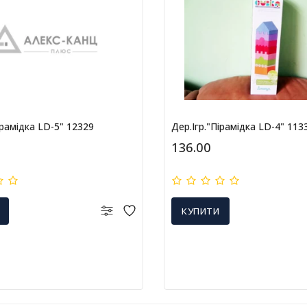
ірамідка LD-5" 12329
Дер.ігр."Пірамідка LD-4" 113
136.00
КУПИТИ