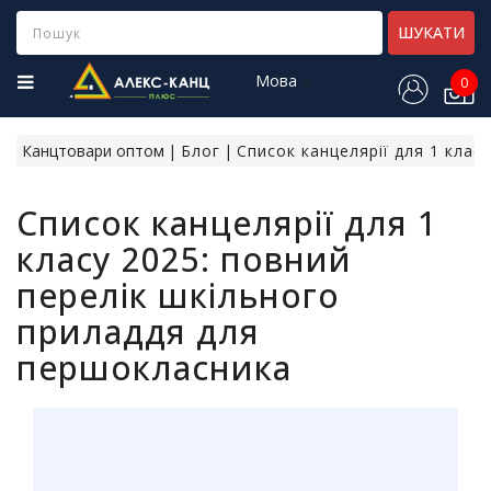
Category
ШУКАТИ
Мова
0
Н
о
в
Канцтовари оптом
Блог
Список канцелярії для 1 клас
і
н
Список канцелярії для 1
а
д
класу 2025: повний
х
о
перелік шкільного
д
приладдя для
ж
е
першокласника
н
н
я
Х
і