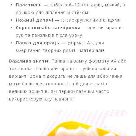
Пластилін
— набір із 6–12 кольорів, м’який, з
дошкою для ліплення й стеком
Ножиці дитячі
— із заокругленими кінцями
Серветки або ганчірочка
— для витирання
рук та пензликів після уроку
Папка для праць
— формат А4, для
зберігання творчих робіт і матеріалів
Важливо знати:
Папка на замку формату А4 або
так звана «папка для праці» — універсальний
варіант. Вона підходить не лише для зберігання
матеріалів для творчості, а й для атласів і
великих зошитів, які першокласники часто
використовують у навчанні.