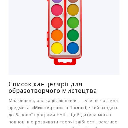
м
у
Х
а
р
ч
о
в
а
у
п
а
к
Список канцелярії для
о
образотворчого мистецтва
в
к
Малювання, аплікації, ліплення — усе це частина
а
предмета
«Мистецтво» в 1 класі
, який входить
до базової програми НУШ. Щоб дитина могла
А
к
повноцінно розвивати творчі здібності, важливо
ц