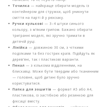
в
Точилка
— найкраще обирати модель із
а
контейнером для стружки, щоб уникнути
сміття на парті й у рюкзаку.
Т
Ручки кулькові
— 3–4 штуки синього
о
кольору, з м’яким грипом. Бажано обирати
в
тригранні моделі, які зручно тримати в
а
р
дитячій руці.
и
Лінійка
— довжиною 30 см, з чіткими
д
поділками та без гострих країв. Підійдуть як
о
дерев’яні, так і пластикові варіанти.
с
в
Пенал
— з кількома відділеннями, на
я
блискавці. Може бути твердим або тканинним
т
— головне, щоб дитині було зручно
а
користуватися.
Папка для зошитів
— формат А5 або А4,
Т
пластикова, із застібкою або резинкою для
о
в
фіксації вмісту.
а