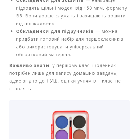
Обкладинки для зошитів
— найкраще
р
підходять щільні моделі від 150 мкм, формату
и
В5. Вони довше служать і захищають зошити
д
л
від пошкоджень.
я
Обкладинки для підручників
— можна
в
придбати готовий набір для першокласників
і
або використовувати універсальний
д
п
обгортковий матеріал.
о
Важливо знати:
у першому класі щоденник
ч
и
потрібен лише для запису домашніх завдань,
н
адже згідно до НУШ, оцінки учням в 1 класі не
к
ставлять.
у
т
а
т
у
р
и
з