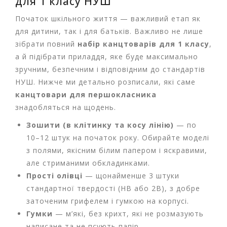
для 1 класу НУШ
м
у
Початок шкільного життя — важливий етап як
для дитини, так і для батьків. Важливо не лише
Т
зібрати повний
набір канцтоварів для 1 класу
,
о
а й підібрати приладдя, яке буде максимально
в
зручним, безпечним і відповідним до стандартів
а
НУШ. Нижче ми детально розписали, які саме
р
и
канцтовари для першокласника
д
знадобляться на щодень.
л
я
Зошити (в клітинку та косу лінію)
— по
г
10–12 штук на початок року. Обирайте моделі
о
з полями, якісним білим папером і яскравими,
с
але стриманими обкладинками.
п
о
Прості олівці
— щонайменше 3 штуки
д
стандартної твердості (HB або 2B), з добре
а
заточеним грифелем і гумкою на корпусі.
р
Гумки
— м’які, без крихт, які не розмазують
с
т
написане та не псують папір.