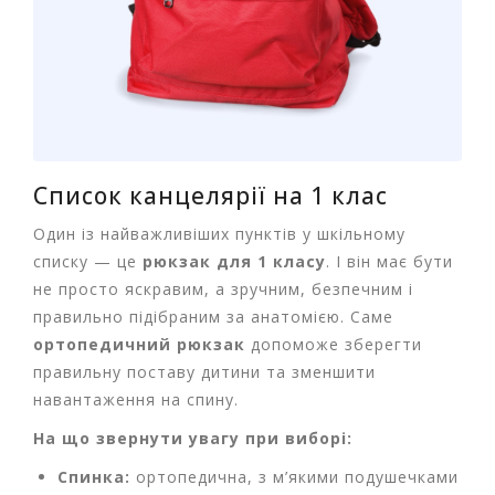
г
р
а
ш
к
и
Н
Список канцелярії на 1 клас
а
с
Один із найважливіших пунктів у шкільному
т
списку — це
рюкзак для 1 класу
. І він має бути
і
не просто яскравим, а зручним, безпечним і
л
ь
правильно підібраним за анатомією. Саме
н
ортопедичний рюкзак
допоможе зберегти
і
правильну поставу дитини та зменшити
і
навантаження на спину.
г
р
На що звернути увагу при виборі:
и
Спинка:
ортопедична, з м’якими подушечками