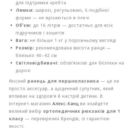
для підтримки хребта
Т
в
Лямки:
широкі, регульовані, S-подібної
о
форми — не врізаються в плечі
р
Обʼєм:
до 16 літрів — достатньо для всіх
ч
підручників і зошитів
і
с
Вага:
не більше 1 кг у порожньому вигляді
т
Розмір:
рекомендована висота ранця —
ь
близько 40–42 см
т
Світловідбивачі:
обовʼязкові для безпеки на
а
х
дорозі
о
Якісний
ранець для першокласника
— це не
б
і
просто аксесуар, а щоденний супутник, який
впливає на здоров’я й настрій дитини. В
Д
інтернет-магазині
Алекс-Канц
ви знайдете
и
великий вибір
ортопедичних рюкзаків для 1
т
класу
— перевірених брендів, із гарантією
я
якості.
ч
а