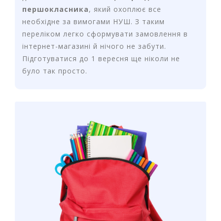
у
першокласника
, який охоплює все
необхідне за вимогами НУШ. З таким
К
переліком легко сформувати замовлення в
а
н
інтернет-магазині й нічого не забути.
ц
Підготуватися до 1 вересня ще ніколи не
е
було так просто.
л
я
р
с
ь
к
і
т
о
в
а
р
и
І