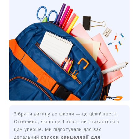
т
и
п
р
о
д
а
ж
і
в
В
с
е
д
л
я
Зібрати дитину до школи — це цілий квест.
о
ф
Особливо, якщо це 1 клас і ви стикаєтеся з
і
цим уперше. Ми підготували для вас
с
детальний
список канцелярії для