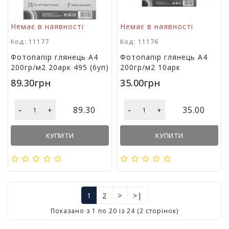
Немає в наявності
Немає в наявності
Код: 11177
Код: 11176
Фотопапір глянець А4
Фотопапір глянець А4
200гр/м2 20арк 495 (6уп)
200гр/м2 10арк
89.30грн
35.00грн
-
-
89.30
35.00
+
+
КУПИТИ
КУПИТИ
1
2
>
>|
Показано з 1 по 20 із 24 (2 сторінок)