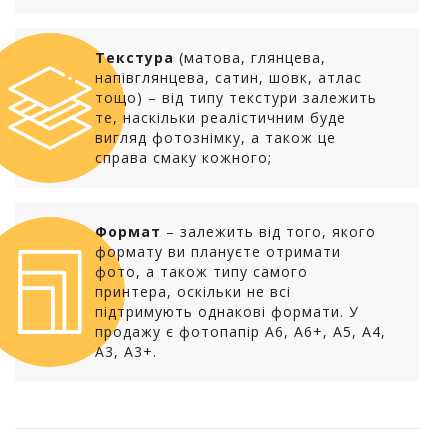
Текстура
(матова, глянцева,
напівглянцева, сатин, шовк, атлас
тощо) – від типу текстури залежить
те, наскільки реалістичним буде
вигляд фотознімку, а також це
справа смаку кожного;
Формат
– залежить від того, якого
формату ви плануєте отримати
фото, а також типу самого
принтера, оскільки не всі
підтримують однакові формати. У
продажу є фотопапір А6, А6+, А5, А4,
А3, А3+.