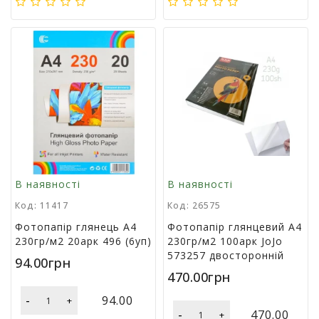
г
р
а
ш
к
и
Н
а
с
т
і
В наявності
В наявності
л
ь
Код: 11417
Код: 26575
н
Фотопапір глянець А4
Фотопапір глянцевий А4
і
230гр/м2 20арк 496 (6уп)
230гр/м2 100арк JoJo
і
573257 двосторонній
г
94.00грн
р
470.00грн
и
-
94.00
+
-
470.00
+