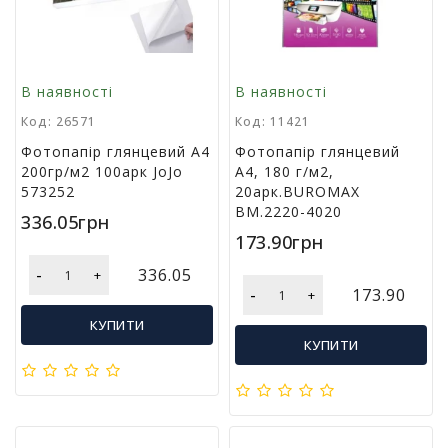
в
а
Т
В наявності
В наявності
о
Код: 26571
Код: 11421
в
а
Фотопапір глянцевий А4
Фотопапір глянцевий
р
200гр/м2 100арк JoJo
А4, 180 г/м2,
и
573252
20арк.BUROMAX
д
BM.2220-4020
336.05грн
о
173.90грн
с
в
-
336.05
+
я
-
173.90
+
т
КУПИТИ
а
КУПИТИ
Т
о
в
а