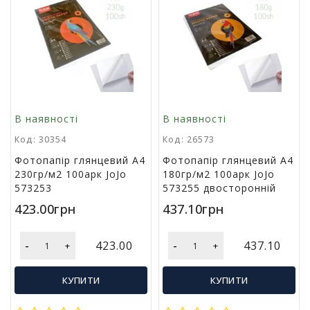
у
К
а
н
ц
е
л
В наявності
В наявності
я
р
Код: 30354
Код: 26573
с
Фотопапір глянцевий А4
Фотопапір глянцевий А4
ь
230гр/м2 100арк JoJo
180гр/м2 100арк JoJo
к
573253
573255 двосторонній
і
т
423.00грн
437.10грн
о
в
а
-
-
423.00
437.10
+
+
р
и
КУПИТИ
КУПИТИ
І