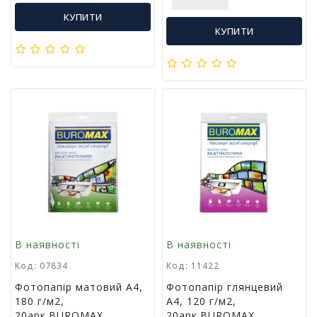
Т
КУПИТИ
в
КУПИТИ
о
р
ч
і
с
т
ь
т
а
х
о
б
і
Д
В наявності
В наявності
и
Код: 07834
Код: 11422
т
я
Фотопапір матовий А4,
Фотопапір глянцевий
ч
180 г/м2,
А4, 120 г/м2,
а
20арк.BUROMAX
20арк.BUROMAX