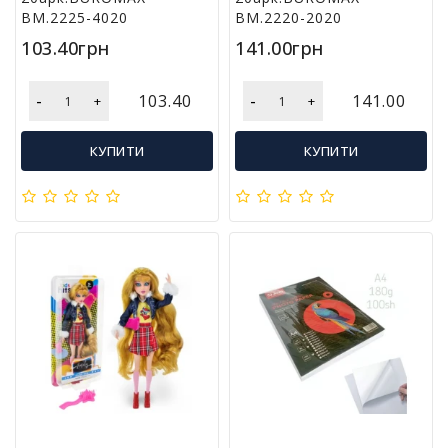
л
BM.2225-4020
BM.2220-2020
і
103.40грн
141.00грн
т
е
р
-
-
103.40
141.00
+
+
а
т
КУПИТИ
КУПИТИ
у
р
а
Т
о
в
а
р
и
д
л
я
д
о