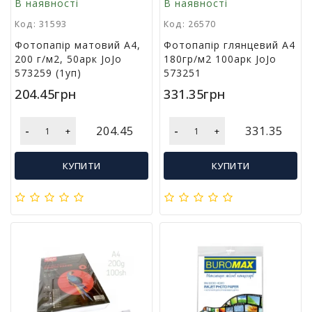
В наявності
В наявності
м
у
Код: 31593
Код: 26570
Фотопапір матовий А4,
Фотопапір глянцевий А4
200 г/м2, 50арк JoJo
180гр/м2 100арк JoJo
Т
573259 (1уп)
573251
о
в
204.45грн
331.35грн
а
р
-
-
и
204.45
331.35
+
+
д
л
КУПИТИ
КУПИТИ
я
г
о
с
п
о
д
а
р
с
т