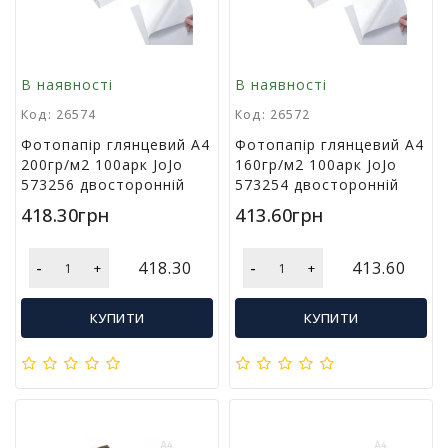
т
и
п
р
В наявності
В наявності
о
Код: 26574
Код: 26572
д
а
Фотопапір глянцевий А4
Фотопапір глянцевий А4
ж
200гр/м2 100арк JoJo
160гр/м2 100арк JoJo
і
573256 двосторонній
573254 двосторонній
в
418.30грн
413.60грн
В
-
-
418.30
413.60
+
+
с
е
д
КУПИТИ
КУПИТИ
л
я
о
ф
і
с