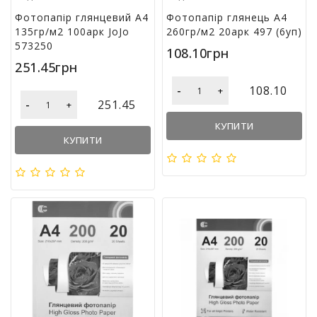
Фотопапір глянцевий А4
Фотопапір глянець А4
135гр/м2 100арк JoJo
260гр/м2 20арк 497 (6уп)
573250
108.10грн
251.45грн
-
108.10
+
-
251.45
+
КУПИТИ
КУПИТИ