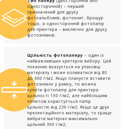
Тип паперу
(двосторонній або
односторонній) – перший
призначений для друку
фотоальбомів, фотокниг, брошур
тощо, а односторонній фотопапір
для принтера – виключно для друку
фотознімків;
Щільність фотопаперу
– один із
найважливіших критеріїв вибору. Цей
показник вказується на упаковці
матеріалу і може коливатися від 80
до 300 г/м2. Якщо плануєте вставити
фотознімок у рамку, то можна
купити фотопапір для принтера
щільності 150 г/м2, але найбільшим
попитом користується папір
щільністю від 230 г/м2. Якщо це друк
презентаційного матеріалу, то краще
вибрати матеріал максимально
щільний 300 г/м2;