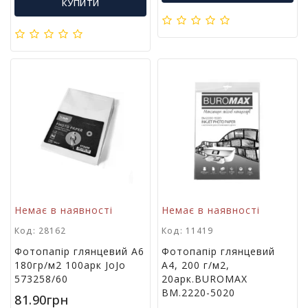
м
КУПИТИ
у
Х
а
р
ч
о
в
а
у
п
а
к
о
Немає в наявності
Немає в наявності
в
к
Код: 28162
Код: 11419
а
Фотопапір глянцевий А6
Фотопапір глянцевий
180гр/м2 100арк JoJo
А4, 200 г/м2,
573258/60
20арк.BUROMAX
А
BM.2220-5020
к
81.90грн
ц