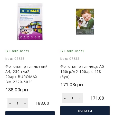
р
и
д
л
я
в
і
д
п
о
В наявності
В наявності
ч
Код: 07835
Код: 07833
и
н
Фотопапір глянцевий
Фотопапір глянець А5
к
А4, 230 г/м2,
160гр/м2 100арк 498
у
20арк.BUROMAX
(6уп)
т
BM.2220-6020
171.08грн
а
188.00грн
т
у
-
171.08
+
р
-
188.00
+
и
з
КУПИТИ