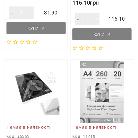
116.10грн
і
й
-
81.90
+
н
-
116.10
+
і
КУПИТИ
т
КУПИТИ
о
в
а
р
и
Немає в наявності
Немає в наявності
Код: 26569
Код: 11418